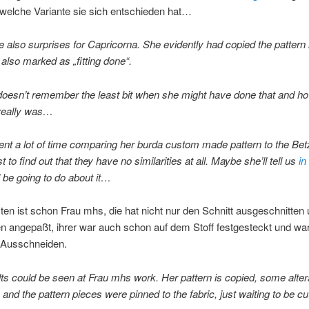
r welche Variante sie sich entschieden hat…
 also surprises for Capricorna. She evidently had copied the pattern
 also marked as „fitting done“.
doesn’t remember the least bit when she might have done that and h
 really was…
nt a lot of time comparing her burda custom made pattern to the Bet
st to find out that they have no similarities at all. Maybe she’ll tell us
in
l be going to do about it…
en ist schon Frau mhs, die hat nicht nur den Schnitt ausgeschnitten 
en angepaßt, ihrer war auch schon auf dem Stoff festgesteckt und war
 Ausschneiden.
ts could be seen at Frau mhs work. Her pattern is copied, some alter
and the pattern pieces were pinned to the fabric, just waiting to be cu