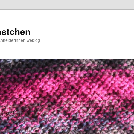
ästchen
chneiderinnen weblog