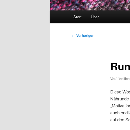
Hauptmenü
Start
Über
Beitragsnavigation
←
Vorheriger
Run
Veröffentlic
Diese Woc
Nährunde
„Motivatio
auch endli
auf den Sc