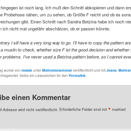
ingegen ist noch lang. Ich muß den Schnitt abkopieren und dann er
ine Probehose nähen, um zu sehen, ob Größe F reicht und ob es sons
ichungen gibt. Einen Schnitt nach Sandra Betzina habe ich noch nie
 ich nicht mal ungefähr abschätzen, ob er passen könnte.
rary I sill have a very long way to go. I’ll have to copy the pattern an
 a muslin to check, whether size F ist the good decision and whether 
r problems. I’ve never used a Betzina pattern before, so I cannot ev
rag wurde von
nowak
unter
Motivationsmonat
veröffentlicht und mit
Jeans
,
Motiva
chlagwortet. Setze ein Lesezeichen für den
Permalink
.
ibe einen Kommentar
*
l-Adresse wird nicht veröffentlicht.
Erforderliche Felder sind mit
markiert