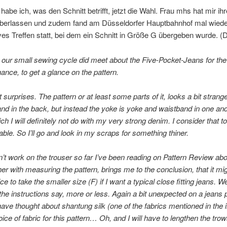
habe ich, was den Schnitt betrifft, jetzt die Wahl. Frau mhs hat mir ihr
berlassen und zudem fand am Düsseldorfer Hauptbahnhof mal wiede
ves Treffen statt, bei dem ein Schnitt in Größe G übergeben wurde. (
our small sewing cycle did meet about the Five-Pocket-Jeans for the f
hance, to get a glance on the pattern.
t surprises. The pattern or at least some parts of it, looks a bit strang
nd in the back, but instead the yoke is yoke and waistband in one and i
ch I will definitely not do with my very strong denim. I consider that to
ble. So I’ll go and look in my scraps for something thiner.
n’t work on the trouser so far I’ve been reading on Pattern Review abo
ther with measuring the pattern, brings me to the conclusion, that it mi
ce to take the smaller size (F) if I want a typical close fitting jeans. Wel
the instructions say, more or less. Again a bit unexpected on a jeans p
ave thought about shantung silk (one of the fabrics mentioned in the i
hoice of fabric for this pattern… Oh, and I will have to lengthen the tro