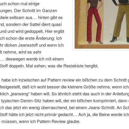
uch schon mal einige
ungen. Der Schnitt im Ganzen
ndwie seltsam aus… hinten gibt es
d, sondern der Sattel dient quasi
nd und wird gedoppelt. Hier ergibt
ich schon die erste Änderung: Ich
hr dicken Jeansstoff und wenn ich
lt nehme, wird es sehr
… deswegen werde ich mit einem
toff doppeln. Mal sehen, was die Restekiste hergibt.
habe ich inzwischen auf Pattern review ein bißchen zu dem Schnitt 
festgestellt, daß ich wohl besser die kleinere Größe nehme, wenn ic
rklich „jeanseng“ haben will. So ähnlich steht das auch in der Anleit
typischen Denim-Sitz haben will, der ein bißchen komprimiert, dann
h das jetzt ein wenig überraschend, bei einem Jeans-Schnitt. An S
Stoff hätte ich jetzt nicht primär gedacht… Ach ja, die Beine werde ich
n müssen, wenn ich Pattern Review glaube.