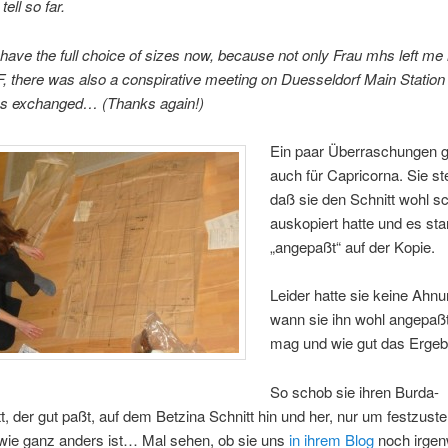
tell so far.
have the full choice of sizes now, because not only Frau mhs left me
 F, there was also a conspirative meeting on Duesseldorf Main Statio
as exchanged… (Thanks again!)
Ein paar Überraschungen 
auch für Capricorna. Sie stel
daß sie den Schnitt wohl s
auskopiert hatte und es st
„angepaßt“ auf der Kopie.
Leider hatte sie keine Ahn
wann sie ihn wohl angepaß
mag und wie gut das Ergeb
So schob sie ihren Burda-
, der gut paßt, auf dem Betzina Schnitt hin und her, nur um festzuste
dwie ganz anders ist… Mal sehen, ob sie uns
in ihrem Blog
noch irge