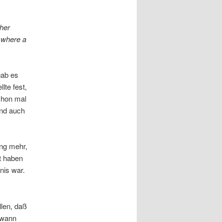
 her
n where a
gab es
lte fest,
chon mal
and auch
ung mehr,
t haben
nis war.
llen, daß
nwann