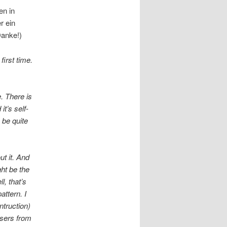
en in
r ein
Danke!)
irst time.
e. There is
t’s self-
 be quite
ut it. And
ght be the
l, that’s
attern. I
ntruction)
wsers from