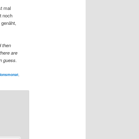
st mal
t noch
 genäht,
d then
there are
en guess.
tionsmonat
,