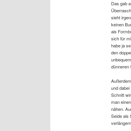
Das gab a
Überrasch
sieht irge
keinen Bun
als Formbu
sich für m
habe ja se
den doppe
unbequem
dünneren S
Außerdem 
und dabei 
Schnitt wi
man einen 
nähen. Auc
Seide als 
verlänger