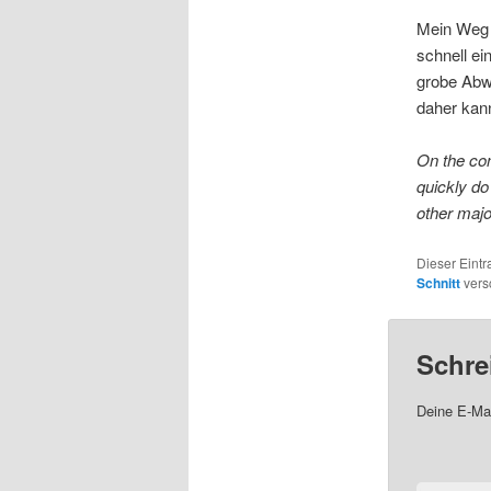
Mein Weg h
schnell e
grobe Abwe
daher kann
On the cont
quickly do
other majo
Dieser Eint
Schnitt
vers
Schre
Deine E-Mai