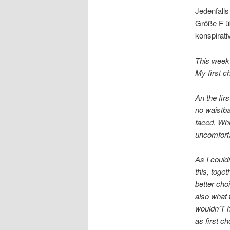
Jedenfalls 
Größe F ü
konspirati
This week 
My first c
An the firs
no waistba
faced. Whi
uncomforta
As I could
this, toge
better choi
also what 
wouldn’T h
as first c