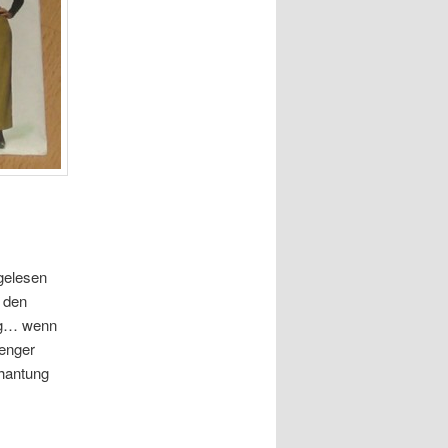
gelesen
h den
ung… wenn
 enger
chantung