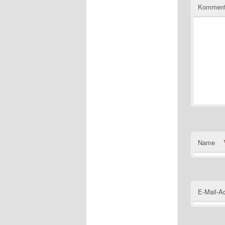
Komment
Name
E-Mail-A