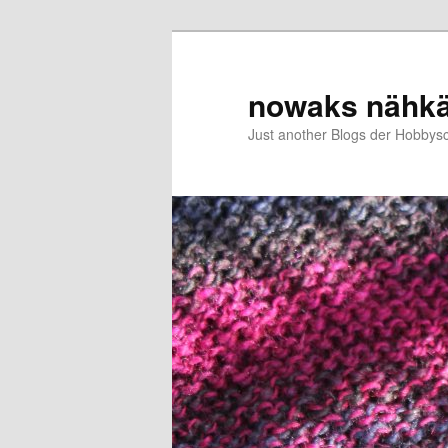
Zum
primären
Inhalt
nowaks nähk
springen
Just another Blogs der Hobbys