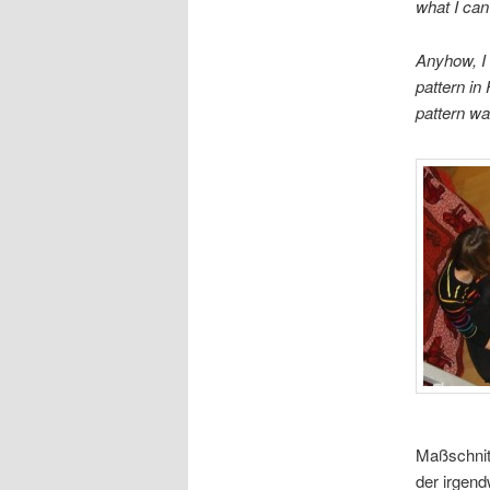
what I can 
Anyhow, I 
pattern in
pattern w
Maßschnitt
der irgen