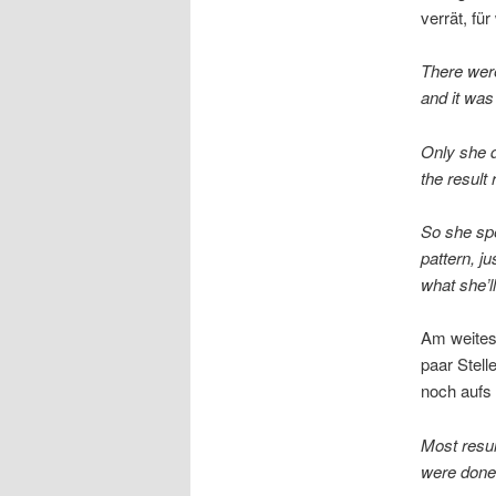
verrät, fü
There were
and it was
Only she 
the result
So she spe
pattern, ju
what she’l
Am weitest
paar Stell
noch aufs
Most resul
were done 