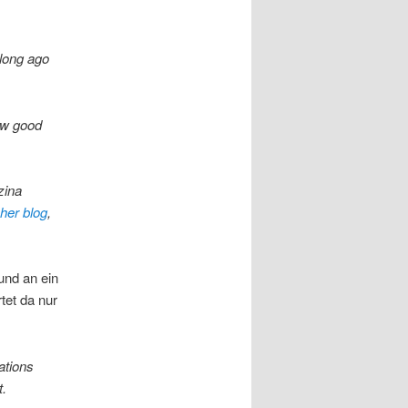
 long ago
ow good
zina
 her blog
,
und an ein
tet da nur
ations
t.