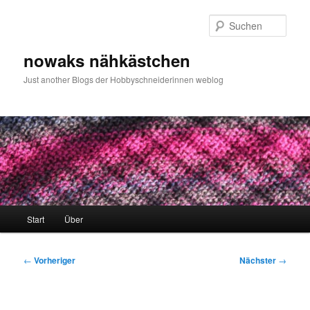
Zum
primären
Such
Inhalt
springen
nowaks nähkästchen
Just another Blogs der Hobbyschneiderinnen weblog
Hauptmenü
Start
Über
Beitragsnavigation
←
Vorheriger
Nächster
→