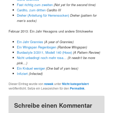
Fast richtig zum zweiten
(Not yet for the second time)
Cardito, zum dritten
Cardito III
Dreher (Anleitung für Herrensocken)
Dreher (pattern for
men’s socks)
Februar 2013: Ein Jahr Hexagons und andere Strickwerke
Ein Jahr Grannies
(A year of Grannies)
Ein Wingspan Regenbogen
(Rainbow Wingspan)
Burdastyle 3/2011, Modell 140 (Hose)
(A Pattern Review)
Nicht unbedingt noch mehr rosa…
(It needn’t be more
pink…)
Ein Knäuel weniger
(One ball of yarn less)
Infiziert
(Infected)
Dieser Eintrag wurde von
nowak
unter
Nicht kategorisiert
veröffentlicht. Setze ein Lesezeichen für den
Permalink
.
Schreibe einen Kommentar