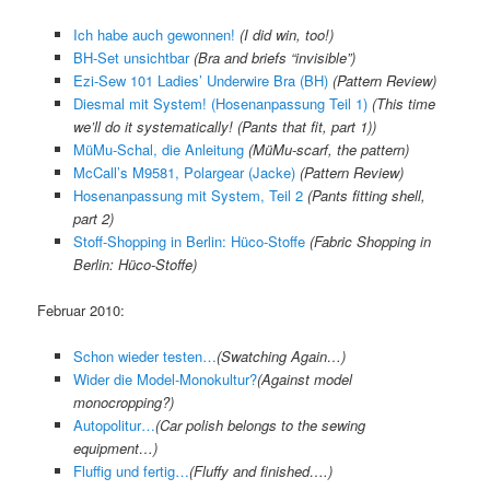
Ich habe auch gewonnen!
(I did win, too!)
BH-Set unsichtbar
(
Bra and briefs “invisible”
)
Ezi-Sew 101 Ladies’ Underwire Bra (BH)
(Pattern Review)
Diesmal mit System! (Hosenanpassung Teil 1)
(
This time
we’ll do it systematically! (Pants that fit, part 1)
)
MüMu-Schal, die Anleitung
(
MüMu-scarf, the pattern
)
McCall’s M9581, Polargear (Jacke)
(Pattern Review)
Hosenanpassung mit System, Teil 2
(
Pants fitting shell,
part 2
)
Stoff-Shopping in Berlin: Hüco-Stoffe
(
Fabric Shopping in
Berlin: Hüco-Stoffe
)
Februar 2010:
Schon wieder testen…
(Swatching Again…)
Wider die Model-Monokultur?
(
Against model
monocropping?
)
Autopolitur…
(
Car polish belongs to the sewing
equipment…
)
Fluffig und fertig…
(
Fluffy and finished….
)