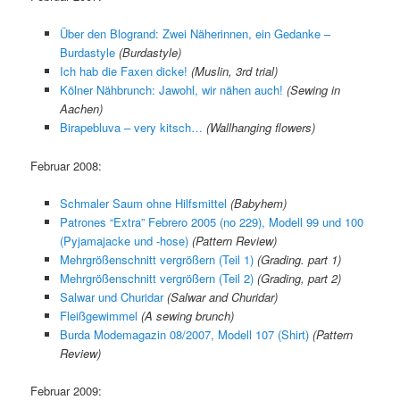
Über den Blogrand: Zwei Näherinnen, ein Gedanke –
Burdastyle
(Burdastyle)
Ich hab die Faxen dicke!
(Muslin, 3rd trial)
Kölner Nähbrunch: Jawohl, wir nähen auch!
(Sewing in
Aachen)
Birapebluva – very kitsch…
(Wallhanging flowers)
Februar 2008:
Schmaler Saum ohne Hilfsmittel
(Babyhem)
Patrones “Extra” Febrero 2005 (no 229), Modell 99 und 100
(Pyjamajacke und -hose)
(Pattern Review)
Mehrgrößenschnitt vergrößern (Teil 1)
(Grading. part 1)
Mehrgrößenschnitt vergrößern (Teil 2)
(Grading, part 2)
Salwar und Churidar
(Salwar and Churidar)
Fleißgewimmel
(A sewing brunch)
Burda Modemagazin 08/2007, Modell 107 (Shirt)
(Pattern
Review)
Februar 2009: