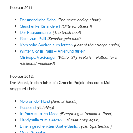
Februar 2011
Der unendliche Schal
(The never ending shawl)
Geschenke für andere I
(Gifts for others I)
Der Pausenmantel
(The break coat)
Rock zum Pulli
(Sweater gets skirt)
Komische Socken zum letzten
(Last of the strange socks)
Winter Sky in Paris – Anleitung für ein
Minicape/Maxikragen
(Winter Sky in Paris – Pattern for a
minicape/ maxicowl)
Februar 2012:
Der Monat, in dem ich mein Grannie Projekt das erste Mal
vorgestellt habe.
Noro an der Hand
(Noro at hands)
Fesselnd
(Fetching)
In Paris ist alles Mode
(Everything is fashion in Paris)
Handyhülle zum zweiten…
(Smart cozy again)
Einem geschenkten Spatterdash…
(Gift Spatterdash)
Mono Grannies