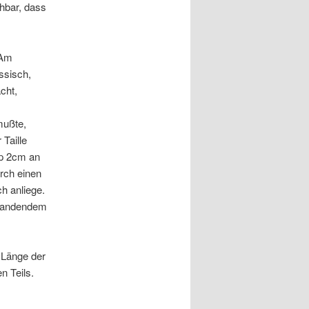
ehbar, dass
 Am
ssisch,
cht,
mußte,
Taille
p 2cm an
urch einen
h anliege.
slandendem
 Länge der
n Teils.