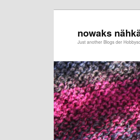
Zum
primären
Inhalt
nowaks nähk
springen
Just another Blogs der Hobbys