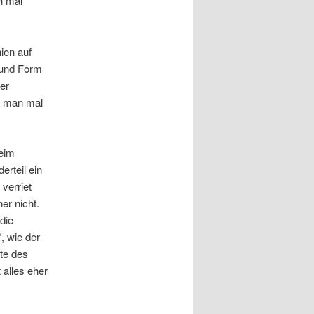
h mal
ien auf
 und Form
ber
n man mal
Beim
erteil ein
 verriet
er nicht.
die
, wie der
nte des
 alles eher