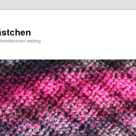
ästchen
chneiderinnen weblog