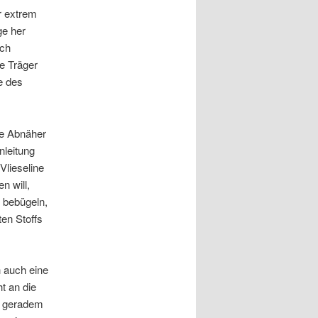
r extrem
ge her
uch
e Träger
e des
die Abnäher
nleitung
Vlieseline
n will,
u bebügeln,
ten Stoffs
h auch eine
t an die
it geradem