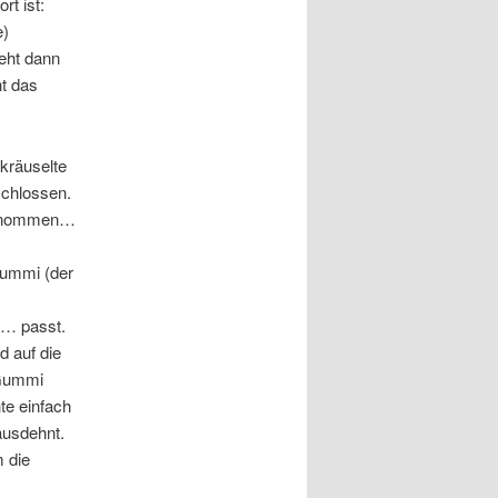
rt ist:
e)
eht dann
nt das
kräuselte
schlossen.
bgenommen…
Gummi (der
n… passt.
 auf die
 Gummi
te einfach
ausdehnt.
m die