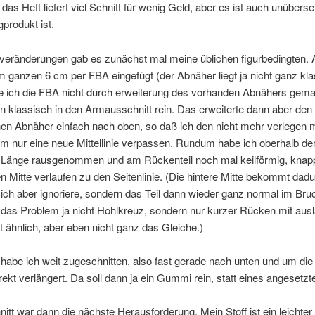
s Heft liefert viel Schnitt für wenig Geld, aber es ist auch unübers
igprodukt ist.
tveränderungen gab es zunächst mal meine üblichen figurbedingten.
im ganzen 6 cm per FBA eingefügt (der Abnäher liegt ja nicht ganz kla
e ich die FBA nicht durch erweiterung des vorhanden Abnähers gema
n klassisch in den Armausschnitt rein. Das erweiterte dann aber den
en Abnäher einfach nach oben, so daß ich den nicht mehr verlegen 
m nur eine neue Mittellinie verpassen. Rundum habe ich oberhalb der 
Länge rausgenommen und am Rückenteil noch mal keilförmig, knap
en Mitte verlaufen zu den Seitenlinie. (Die hintere Mitte bekommt dad
ich aber ignoriere, sondern das Teil dann wieder ganz normal im Bruc
t das Problem ja nicht Hohlkreuz, sondern nur kurzer Rücken mit au
t ähnlich, aber eben nicht ganz das Gleiche.)
habe ich weit zugeschnitten, also fast gerade nach unten und um die
ekt verlängert. Da soll dann ja ein Gummi rein, statt eines angesetzte
itt war dann die nächste Herausforderung. Mein Stoff ist ein leichter