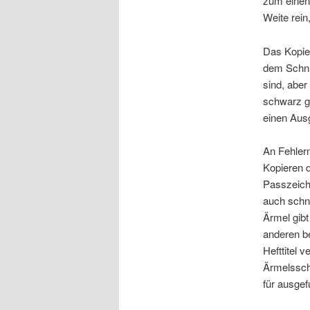
zum einen
Weite rei
Das Kopie
dem Schnit
sind, aber
schwarz g
einen Aus
An Fehlern
Kopieren d
Passzeiche
auch schne
Ärmel gibt
anderen be
Hefttitel 
Ärmelsschn
für ausge