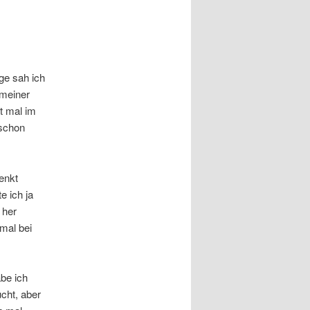
ge sah ich
 meiner
t mal im
 schon
enkt
e ich ja
 her
mal bei
be ich
cht, aber