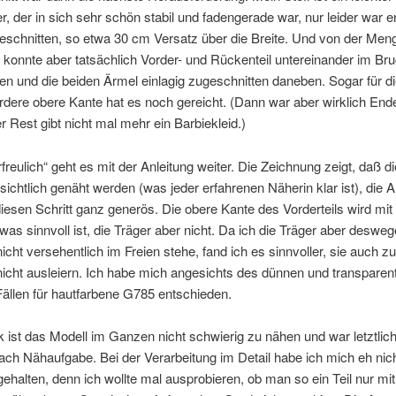
, der in sich sehr schön stabil und fadengerade war, nur leider war e
eschnitten, so etwa 30 cm Versatz über die Breite. Und von der Men
 konnte aber tatsächlich Vorder- und Rückenteil untereinander im Br
n und die beiden Ärmel einlagig zugeschnitten daneben. Sogar für di
rdere obere Kante hat es noch gereicht. (Dann war aber wirklich End
er Rest gibt nicht mal mehr ein Barbiekleid.)
rfreulich“ geht es mit der Anleitung weiter. Die Zeichnung zeigt, daß 
sichtlich genäht werden (was jeder erfahrenen Näherin klar ist), die A
iesen Schritt ganz generös. Die obere Kante des Vorderteils wird mit 
was sinnvoll ist, die Träger aber nicht. Da ich die Träger aber deswege
nicht versehentlich im Freien stehe, fand ich es sinnvoller, sie auch z
nicht ausleiern. Ich habe mich angesichts des dünnen und transparen
Fällen für hautfarbene G785 entschieden.
ist das Modell im Ganzen nicht schwierig zu nähen und war letztlic
nfach Nähaufgabe. Bei der Verarbeitung im Detail habe ich mich eh nich
gehalten, denn ich wollte mal ausprobieren, ob man so ein Teil nur m