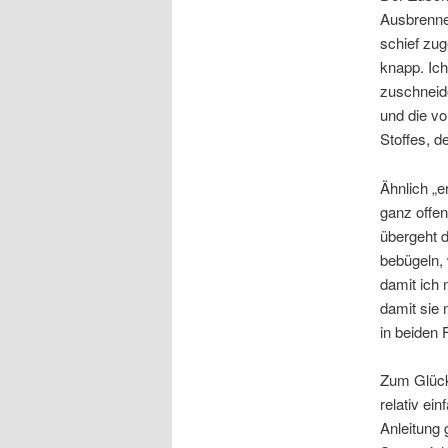
Ausbrenner
schief zug
knapp. Ich
zuschneide
und die vo
Stoffes, d
Ähnlich „e
ganz offen
übergeht d
bebügeln, 
damit ich 
damit sie 
in beiden 
Zum Glück 
relativ ei
Anleitung 