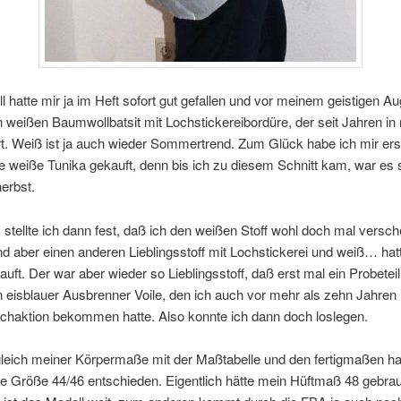
 hatte mir ja im Heft sofort gut gefallen und vor meinem geistigen Au
 weißen Baumwollbatsit mit Lochstickereibordüre, der seit Jahren in
rt. Weiß ist ja auch wieder Sommertrend. Zum Glück habe ich mir ers
e weiße Tunika gekauft, denn bis ich zu diesem Schnitt kam, war es
erbst.
tellte ich dann fest, daß ich den weißen Stoff wohl doch mal versch
d aber einen anderen Lieblingsstoff mit Lochstickerei und weiß… hatt
uft. Der war aber wieder so Lieblingsstoff, daß erst mal ein Probeteil
 eisblauer Ausbrenner Voile, den ich auch vor mehr als zehn Jahren 
schaktion bekommen hatte. Also konnte ich dann doch loslegen.
leich meiner Körpermaße mit der Maßtabelle und den fertigmaßen ha
ie Größe 44/46 entschieden. Eigentlich hätte mein Hüftmaß 48 gebrau