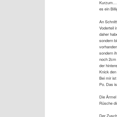
Kurzum… da
es ein Bill
An Schnit
Voderteil 
daher hab
sondern bi
vorhanden
sondern ih
noch 2cm 
der hinter
Knick den 
Bei mir is
Po. Das is
Die Ärmel 
Rüsche dir
Der Zuschn