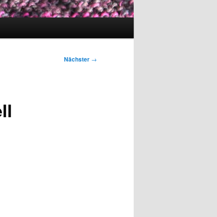
Nächster
→
ll