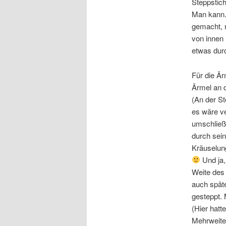
Steppstich
Man kann. 
gemacht, 
von innen 
etwas dur
Für die Är
Ärmel an 
(An der S
es wäre ve
umschließe
durch sein
Kräuselun
Und ja,
Weite des 
auch späte
gesteppt. 
(Hier hatt
Mehrweite 