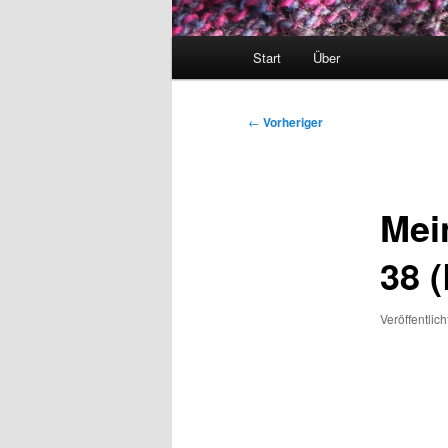
Hauptmenü
Start
Über
Beitragsnavigation
←
Vorheriger
Mei
38 (
Veröffentlic