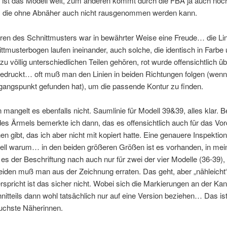
 ist das Modell weit, zum anderen kommt durch die FBA ja auch noc
n, die ohne Abnäher auch nicht rausgenommen werden kann.
ren des Schnittmusters war in bewährter Weise eine Freude… die Lin
tmusterbogen laufen ineinander, auch solche, die identisch in Farbe
 zu völlig unterschiedlichen Teilen gehören, rot wurde offensichtlich ü
edruckt… oft muß man den Linien in beiden Richtungen folgen (wen
gangspunkt gefunden hat), um die passende Kontur zu finden.
 mangelt es ebenfalls nicht. Saumlinie für Modell 39&39, alles klar. 
es Ärmels bemerkte ich dann, das es offensichtlich auch für das Vord
n gibt, das ich aber nicht mit kopiert hatte. Eine genauere Inspektion
ll warum… in den beiden größeren Größen ist es vorhanden, in mein
 es der Beschriftung nach auch nur für zwei der vier Modelle (36-39), 
iden muß man aus der Zeichnung erraten. Das geht, aber „nähleicht“
verspricht ist das sicher nicht. Wobei sich die Markierungen an der Ka
itteils dann wohl tatsächlich nur auf eine Version beziehen… Das ist
fuchste Näherinnen.