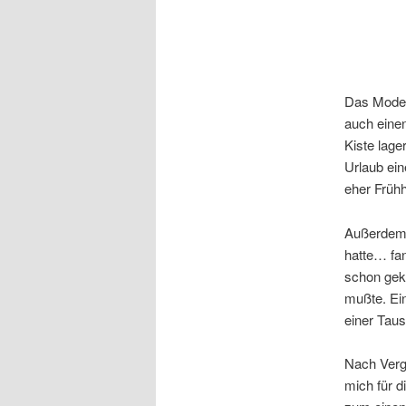
Das Modell
auch einen
Kiste lage
Urlaub ein
eher Frühh
Außerdem s
hatte… fan
schon geka
mußte. Ein
einer Tau
Nach Verg
mich für d