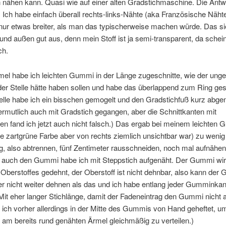
 nähen kann. Quasi wie auf einer alten Gradstichmaschine. Die Antwo
Ich habe einfach überall rechts-links-Nähte (aka Französische Näht
nur etwas breiter, als man das typischerweise machen würde. Das si
und außen gut aus, denn mein Stoff ist ja semi-transparent, da schei
ch.
mel habe ich leichten Gummi in der Länge zugeschnitte, wie der unge
der Stelle hätte haben sollen und habe das überlappend zum Ring ge
telle habe ich ein bisschen gemogelt und den Gradstichfuß kurz a
rmutlich auch mit Gradstich gegangen, aber die Schnittkanten mit
n fand ich jetzt auch nicht falsch.) Das ergab bei meinem leichten 
e zartgrüne Farbe aber von rechts ziemlich unsichtbar war) zu wenig
g, also abtrennen, fünf Zentimeter rausschneiden, noch mal aufnähe
 auch den Gummi habe ich mit Steppstich aufgenäht. Der Gummi wird
Oberstoffes gedehnt, der Oberstoff ist nicht dehnbar, also kann der
r nicht weiter dehnen als das und ich habe entlang jeder Gumminkan
Mit eher langer Stichlänge, damit der Fadeneintrag den Gummi nicht 
e ich vorher allerdings in der Mitte des Gummis von Hand geheftet, u
am bereits rund genähten Ärmel gleichmäßig zu verteilen.)