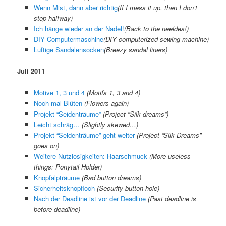
Wenn Mist, dann aber richtig
(
If I mess it up, then I don’t
stop halfway
)
Ich hänge wieder an der Nadel!
(
Back to the neeldes!
)
DIY Computermaschine
(
DIY computerized sewing machine
)
Luftige Sandalensocken
(
Breezy sandal liners
)
Juli 2011
Motive 1, 3 und 4
(Motifs 1, 3 and 4)
Noch mal Blüten
(Flowers again)
Projekt “Seidenträume”
(Project “Silk dreams”)
Leicht schräg…
(Slightly skewed…)
Projekt “Seidenträume” geht weiter
(Project “Silk Dreams”
goes on)
Weitere Nutzlosigkeiten: Haarschmuck
(More useless
things: Ponytail Holder)
Knopfalpträume
(Bad button dreams)
Sicherheitsknopfloch
(Security button hole)
Nach der Deadline ist vor der Deadline
(Past deadline is
before deadline)