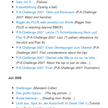
Satz mit X….
(Failure)
Knäuelfärbung
(Dyeing a ball)
P-A-Challenge 2007: Taille und Rocksaum
(P-A-Challenge
2007: Waist and hemline)
Bigger als PLUS oder jenseits von Burda
(Bigger than
PLUS or reaching beyond BWOF)
P-A-Challenge 2007: Letzte (?) Schnittänderung Rock und
Plan B
(
P-A-Challenge 2007:
Last (?) pattern alterations for
the skirt and Plan B)
P-A-Challenge 2007: Erste Überlegungen zum Oberteil
(P-A-
Challenge 2007: First considerations about the top)
P-A-Challenge 2007: Oberteil oder War ja nur so ‘ne Idee…
(P-A-Challenge 2007: About the top or just an idea…)
P-A-Challenge 2007: Frust
(P-A-Challenge 2007: Frustration)
Juli 2008
Stehkragen
(Mandarin Collar)
Das große Ganze…
(The big picture…)
Burda beklauen
…
(Stealing from Burda…)
Licht aus, Spot an, der Ausschnitt im Detail (Teil 1)
(Tuto
rial