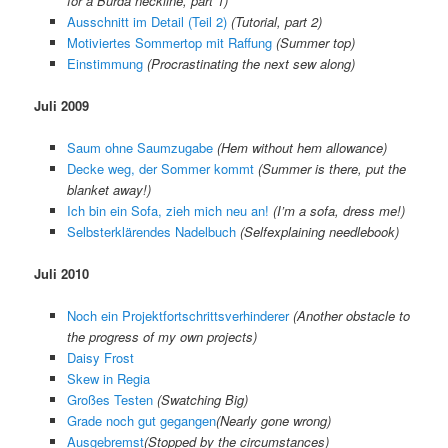
for a Burda neckline, part 1)
Ausschnitt im Detail (Teil 2)
(Tutorial, part 2)
Motiviertes Sommertop mit Raffung
(Summer top)
Einstimmung
(Procrastinating the next sew along)
Juli 2009
Saum ohne Saumzugabe
(
Hem without hem allowance
)
Decke weg, der Sommer kommt
(
Summer is there, put the
blanket away!
)
Ich bin ein Sofa, zieh mich neu an!
(
I’m a sofa, dress me!
)
Selbsterklärendes Nadelbuch
(
Selfexplaining needlebook
)
Juli 2010
Noch ein Projektfortschrittsverhinderer
(Another obstacle to
the progress of my own projects)
Daisy Frost
Skew in Regia
Großes Testen
(Swatching Big)
Grade noch gut gegangen
(
Nearly gone wrong
)
Ausgebremst
(
Stopped by the circumstances
)