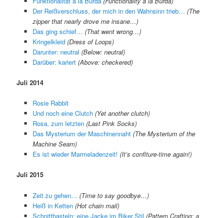
Funktionalität à la Burda
(Functionality à la Burda)
Der Reißverschluss, der mich in den Wahnsinn trieb…
(The
zipper that nearly drove me insane…)
Das ging schief…
(That went wrong…)
Kringelkleid
(Dress of Loops)
Darunter: neutral
(Below: neutral)
Darüber: kariert
(Above: checkered)
Juli 2014
Rosie Rabbit
Und noch eine Clutch
(Yet another clutch)
Rosa, zum letzten
(Last Pink Socks)
Das Mysterium der Maschinennaht
(The Mysterium of the
Machine Seam)
Es ist wieder Marmeladenzeit!
(It’s confiture-time again!)
Juli 2015
Zeit zu gehen…
(Time to say goodbye…)
Heiß in Ketten
(Hot chain mail)
Schnittbasteln: eine Jacke im Biker Stil
(Pattern Crafting: a