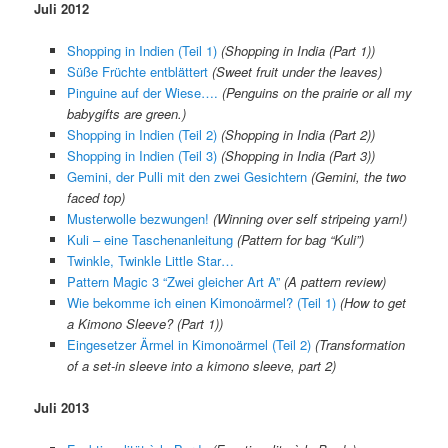
Juli 2012
Shopping in Indien (Teil 1)
(Shopping in India (Part 1))
Süße Früchte entblättert
(Sweet fruit under the leaves)
Pinguine auf der Wiese….
(Penguins on the prairie or all my
babygifts are green.)
Shopping in Indien (Teil 2)
(Shopping in India (Part 2))
Shopping in Indien (Teil 3)
(Shopping in India (Part 3))
Gemini, der Pulli mit den zwei Gesichtern
(Gemini, the two
faced top)
Musterwolle bezwungen!
(Winning over self stripeing yarn!)
Kuli – eine Taschenanleitung
(Pattern for bag “Kuli”)
Twinkle, Twinkle Little Star…
Pattern Magic 3 “Zwei gleicher Art A”
(A pattern review)
Wie bekomme ich einen Kimonoärmel? (Teil 1)
(How to get
a Kimono Sleeve? (Part 1))
Eingesetzer Ärmel in Kimonoärmel (Teil 2)
(Transformation
of a set-in sleeve into a kimono sleeve, part 2)
Juli 2013