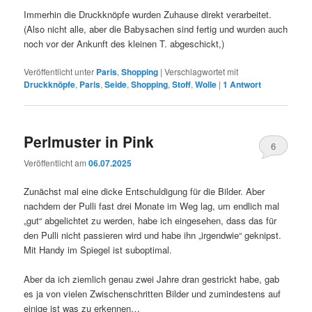
Immerhin die Druckknöpfe wurden Zuhause direkt verarbeitet.
(Also nicht alle, aber die Babysachen sind fertig und wurden auch
noch vor der Ankunft des kleinen T. abgeschickt,)
Veröffentlicht unter
Paris
,
Shopping
|
Verschlagwortet mit
Druckknöpfe
,
Paris
,
Seide
,
Shopping
,
Stoff
,
Wolle
|
1
Antwort
Perlmuster in Pink
6
Veröffentlicht am
06.07.2025
Zunächst mal eine dicke Entschuldigung für die Bilder. Aber
nachdem der Pulli fast drei Monate im Weg lag, um endlich mal
„gut“ abgelichtet zu werden, habe ich eingesehen, dass das für
den Pulli nicht passieren wird und habe ihn „irgendwie“ geknipst.
Mit Handy im Spiegel ist suboptimal.
Aber da ich ziemlich genau zwei Jahre dran gestrickt habe, gab
es ja von vielen Zwischenschritten Bilder und zumindestens auf
einige ist was zu erkennen…