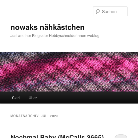
Zum
Zum
primären
sekundären
Such
Inhalt
Inhalt
springen
springen
nowaks nähkästchen
Just another Blogs der Hobbyschneiderinnen weblog
Hauptmenü
Start
Über
MONATSARCHIV:
JULI 2025
Nochmal Baby (McCalls 3665)