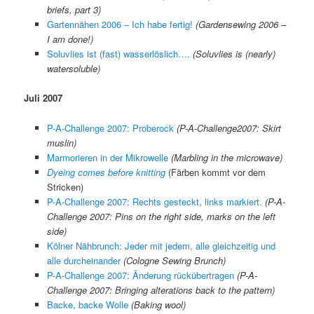
briefs, part 3)
Gartennähen 2006 – Ich habe fertig!
(Gardensewing 2006 –
I am done!)
Soluvlies ist (fast) wasserlöslich….
(Soluvlies is (nearly)
watersoluble)
Juli 2007
P-A-Challenge 2007: Proberock
(P-A-Challenge2007: Skirt
muslin)
Marmorieren in der Mikrowelle
(Marbling in the microwave)
Dyeing comes before knitting
(Färben kommt vor dem
Stricken)
P-A-Challenge 2007: Rechts gesteckt, links markiert.
(P-A-
Challenge 2007: Pins on the right side, marks on the left
side)
Kölner Nähbrunch: Jeder mit jedem, alle gleichzeitig und
alle durcheinander
(Cologne Sewing Brunch)
P-A-Challenge 2007: Änderung rückübertragen
(P-A-
Challenge 2007: Bringing alterations back to the pattern)
Backe, backe Wolle
(Baking wool)