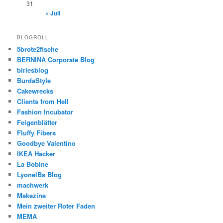
31
« Juli
BLOGROLL
5brote2fische
BERNINA Corporate Blog
birlesblog
BurdaStyle
Cakewrecks
Clients from Hell
Fashion Incubator
Feigenblätter
Fluffy Fibers
Goodbye Valentino
IKEA Hacker
La Bobine
LyonelBs Blog
machwerk
Makezine
Mein zweiter Roter Faden
MEMA