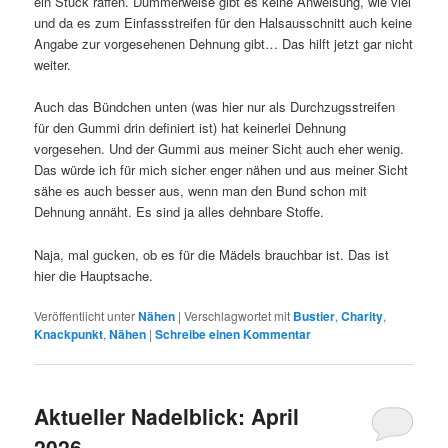
ein Stück raffen. Dummerweise gibt es keine Anweisung, wie viel
und da es zum Einfassstreifen für den Halsausschnitt auch keine
Angabe zur vorgesehenen Dehnung gibt… Das hilft jetzt gar nicht
weiter.
Auch das Bündchen unten (was hier nur als Durchzugsstreifen
für den Gummi drin definiert ist) hat keinerlei Dehnung
vorgesehen. Und der Gummi aus meiner Sicht auch eher wenig.
Das würde ich für mich sicher enger nähen und aus meiner Sicht
sähe es auch besser aus, wenn man den Bund schon mit
Dehnung annäht. Es sind ja alles dehnbare Stoffe.
Naja, mal gucken, ob es für die Mädels brauchbar ist. Das ist
hier die Hauptsache.
Veröffentlicht unter
Nähen
|
Verschlagwortet mit
Bustier
,
Charity
,
Knackpunkt
,
Nähen
|
Schreibe einen Kommentar
Aktueller Nadelblick: April
2026