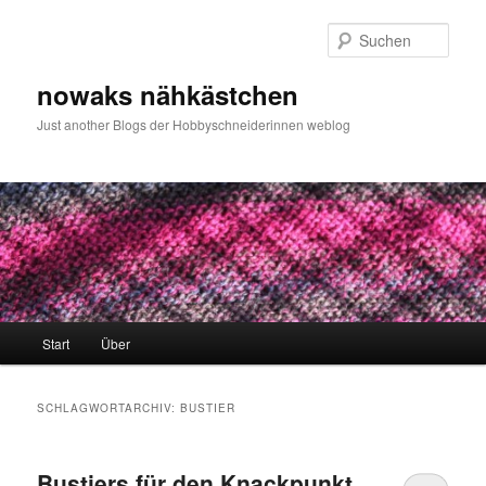
Zum
Zum
primären
sekundären
Such
Inhalt
Inhalt
springen
springen
nowaks nähkästchen
Just another Blogs der Hobbyschneiderinnen weblog
Hauptmenü
Start
Über
SCHLAGWORTARCHIV:
BUSTIER
Bustiers für den Knackpunkt