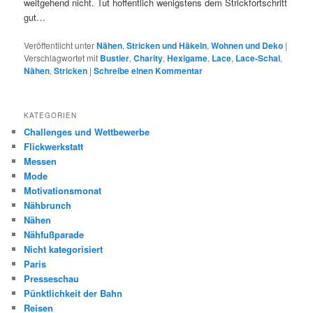
weitgehend nicht. Tut hoffentlich wenigstens dem Strickfortschritt
gut…
Veröffentlicht unter
Nähen
,
Stricken und Häkeln
,
Wohnen und Deko
|
Verschlagwortet mit
Bustier
,
Charity
,
Hexigame
,
Lace
,
Lace-Schal
,
Nähen
,
Stricken
|
Schreibe einen Kommentar
KATEGORIEN
Challenges und Wettbewerbe
Flickwerkstatt
Messen
Mode
Motivationsmonat
Nähbrunch
Nähen
Nähfußparade
Nicht kategorisiert
Paris
Presseschau
Pünktlichkeit der Bahn
Reisen