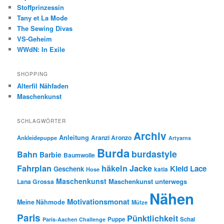
Stoffprinzessin
Tany et La Mode
The Sewing Divas
VS-Geheim
WWdN: In Exile
SHOPPING
Alterfil Nähfaden
Maschenkunst
SCHLAGWÖRTER
Archiv
Anleitung
Aranzi Aronzo
Ankleidepuppe
Artyarns
Burda
burdastyle
Bahn
Barbie
Baumwolle
Fahrplan
häkeln
Jacke
Kleid
Lace
Geschenk
Hose
katia
Maschenkunst
Maschenkunst unterwegs
Lana Grossa
Nähen
Motivationsmonat
Meine Nähmode
Mütze
Paris
Pünktlichkeit
Puppe
Schal
Paris-Aachen Challenge