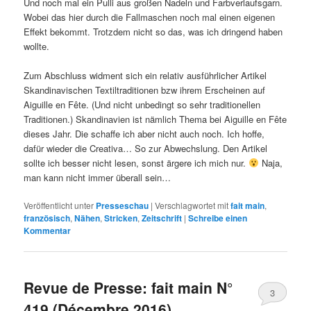
Und noch mal ein Pulli aus großen Nadeln und Farbverlaufsgarn.
Wobei das hier durch die Fallmaschen noch mal einen eigenen
Effekt bekommt. Trotzdem nicht so das, was ich dringend haben
wollte.
Zum Abschluss widment sich ein relativ ausführlicher Artikel
Skandinavischen Textiltraditionen bzw ihrem Erscheinen auf
Aiguille en Fête. (Und nicht unbedingt so sehr traditionellen
Traditionen.) Skandinavien ist nämlich Thema bei Aiguille en Fête
dieses Jahr. Die schaffe ich aber nicht auch noch. Ich hoffe,
dafür wieder die Creativa… So zur Abwechslung. Den Artikel
sollte ich besser nicht lesen, sonst ärgere ich mich nur.
Naja,
man kann nicht immer überall sein…
Veröffentlicht unter
Presseschau
|
Verschlagwortet mit
fait main
,
französisch
,
Nähen
,
Stricken
,
Zeitschrift
|
Schreibe einen
Kommentar
Revue de Presse: fait main N°
3
419 (Décembre 2016)