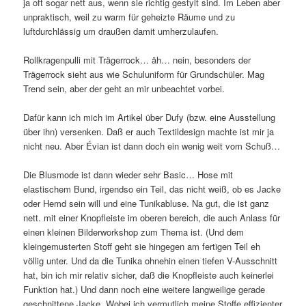
ja oft sogar nett aus, wenn sie richtig gestylt sind. Im Leben aber
unpraktisch, weil zu warm für geheizte Räume und zu
luftdurchlässig um draußen damit umherzulaufen.
Rollkragenpulli mit Trägerrock… äh… nein, besonders der
Trägerrock sieht aus wie Schuluniform für Grundschüler. Mag
Trend sein, aber der geht an mir unbeachtet vorbei.
Dafür kann ich mich im Artikel über Dufy (bzw. eine Ausstellung
über ihn) versenken. Daß er auch Textildesign machte ist mir ja
nicht neu. Aber Évian ist dann doch ein wenig weit vom Schuß…
Die Blusmode ist dann wieder sehr Basic… Hose mit
elastischem Bund, irgendso ein Teil, das nicht weiß, ob es Jacke
oder Hemd sein will und eine Tunikabluse. Na gut, die ist ganz
nett. mit einer Knopfleiste im oberen bereich, die auch Anlass für
einen kleinen Bilderworkshop zum Thema ist. (Und dem
kleingemusterten Stoff geht sie hingegen am fertigen Teil eh
völlig unter. Und da die Tunika ohnehin einen tiefen V-Ausschnitt
hat, bin ich mir relativ sicher, daß die Knopfleiste auch keinerlei
Funktion hat.) Und dann noch eine weitere langweilige gerade
geschnittene Jacke. Wobei ich vermutlich meine Stoffe effizienter