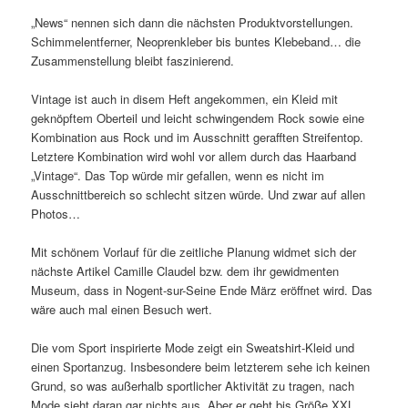
„News“ nennen sich dann die nächsten Produktvorstellungen.
Schimmelentferner, Neoprenkleber bis buntes Klebeband… die
Zusammenstellung bleibt faszinierend.
Vintage ist auch in disem Heft angekommen, ein Kleid mit
geknöpftem Oberteil und leicht schwingendem Rock sowie eine
Kombination aus Rock und im Ausschnitt gerafften Streifentop.
Letztere Kombination wird wohl vor allem durch das Haarband
„Vintage“. Das Top würde mir gefallen, wenn es nicht im
Ausschnittbereich so schlecht sitzen würde. Und zwar auf allen
Photos…
Mit schönem Vorlauf für die zeitliche Planung widmet sich der
nächste Artikel Camille Claudel bzw. dem ihr gewidmenten
Museum, dass in Nogent-sur-Seine Ende März eröffnet wird. Das
wäre auch mal einen Besuch wert.
Die vom Sport inspirierte Mode zeigt ein Sweatshirt-Kleid und
einen Sportanzug. Insbesondere beim letzterem sehe ich keinen
Grund, so was außerhalb sportlicher Aktivität zu tragen, nach
Mode sieht daran gar nichts aus. Aber er geht bis Größe XXL