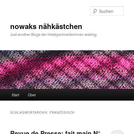
Zum
Zum
primären
sekundären
Such
Inhalt
Inhalt
springen
springen
nowaks nähkästchen
Just another Blogs der Hobbyschneiderinnen weblog
Hauptmenü
Start
Über
SCHLAGWORTARCHIV:
FRANZÖSISCH
Revue de Presse: fait main N°