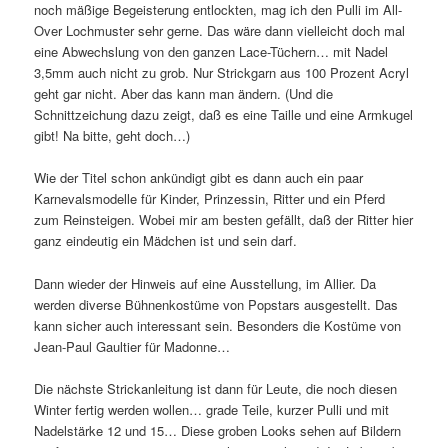
noch mäßige Begeisterung entlockten, mag ich den Pulli im All-
Over Lochmuster sehr gerne. Das wäre dann vielleicht doch mal
eine Abwechslung von den ganzen Lace-Tüchern… mit Nadel
3,5mm auch nicht zu grob. Nur Strickgarn aus 100 Prozent Acryl
geht gar nicht. Aber das kann man ändern. (Und die
Schnittzeichung dazu zeigt, daß es eine Taille und eine Armkugel
gibt! Na bitte, geht doch…)
Wie der Titel schon ankündigt gibt es dann auch ein paar
Karnevalsmodelle für Kinder, Prinzessin, Ritter und ein Pferd
zum Reinsteigen. Wobei mir am besten gefällt, daß der Ritter hier
ganz eindeutig ein Mädchen ist und sein darf.
Dann wieder der Hinweis auf eine Ausstellung, im Allier. Da
werden diverse Bühnenkostüme von Popstars ausgestellt. Das
kann sicher auch interessant sein. Besonders die Kostüme von
Jean-Paul Gaultier für Madonne…
Die nächste Strickanleitung ist dann für Leute, die noch diesen
Winter fertig werden wollen… grade Teile, kurzer Pulli und mit
Nadelstärke 12 und 15… Diese groben Looks sehen auf Bildern