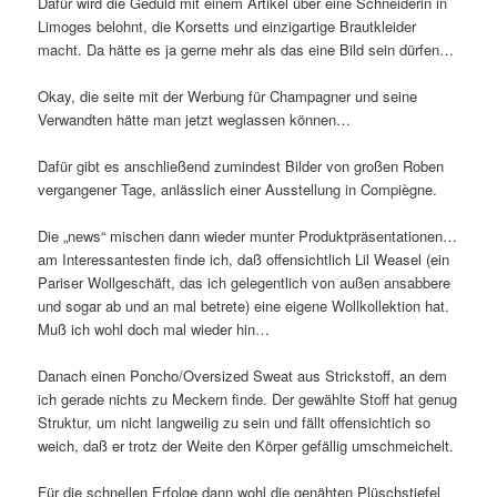
Dafür wird die Geduld mit einem Artikel über eine Schneiderin in
Limoges belohnt, die Korsetts und einzigartige Brautkleider
macht. Da hätte es ja gerne mehr als das eine Bild sein dürfen…
Okay, die seite mit der Werbung für Champagner und seine
Verwandten hätte man jetzt weglassen können…
Dafür gibt es anschließend zumindest Bilder von großen Roben
vergangener Tage, anlässlich einer Ausstellung in Compiègne.
Die „news“ mischen dann wieder munter Produktpräsentationen…
am Interessantesten finde ich, daß offensichtlich Lil Weasel (ein
Pariser Wollgeschäft, das ich gelegentlich von außen ansabbere
und sogar ab und an mal betrete) eine eigene Wollkollektion hat.
Muß ich wohl doch mal wieder hin…
Danach einen Poncho/Oversized Sweat aus Strickstoff, an dem
ich gerade nichts zu Meckern finde. Der gewählte Stoff hat genug
Struktur, um nicht langweilig zu sein und fällt offensichtich so
weich, daß er trotz der Weite den Körper gefällig umschmeichelt.
Für die schnellen Erfolge dann wohl die genähten Plüschstiefel