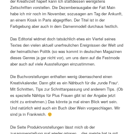
der Kreativzeit hapert kann ich stattdessen wenigstens
Zeitschriften vorstellen. Die Dezemberausgabe der Fait Main
habe ich mir noch im November, sozusagen am Tag der Ankunft,
an einem Kiosk in Paris abgegriffen. Der Titel ist in der
Farbgebung aber auch in dem Damenmodell durchaus festlich.
Das Editorial widmet doch tatsächlich etwa ein Viertel seines
Textes den vielen aktuell unerfreulichen Ereignissen der Welt und
der heimatlichen Politik (so was kommt in deutschen Magazinen
dieses Genres ja gar nicht vor), um uns dann auf die Festmode
aber auch auf viele Ausstellungen einzustimmen.
Die Buchvorstellungen enthalten wenig überraschend einen
Kreativkalender. Dann gibt es ein Nähbuch für die „runde Frau“.
Mit Schnitten, Tips zur Schnittanpassung und anderern Tips. (Ob
es spezielle Nähtips für Plus Frauen gibt ist der Angabe jetzt
nicht zu entnehmen.) Das könnte ja mal einen Blick wert sein.
Und natürlich wird auch ein Buch über Wein vorgeschlagen. Wir
sind ja in Frankreich.
Die Seite Produktvorstellungen lässt mich ob der
zusammenstellung mal wieder grinsen… das meiste hat ja mit