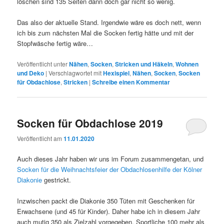
löschen sind 135 Seiten dann doch gar nicht so wenig.
Das also der aktuelle Stand. Irgendwie wäre es doch nett, wenn
ich bis zum nächsten Mal die Socken fertig hätte und mit der
Stopfwäsche fertig wäre…
Veröffentlicht unter
Nähen
,
Socken
,
Stricken und Häkeln
,
Wohnen
und Deko
|
Verschlagwortet mit
Hexispiel
,
Nähen
,
Socken
,
Socken
für Obdachlose
,
Stricken
|
Schreibe einen Kommentar
Socken für Obdachlose 2019
Veröffentlicht am
11.01.2020
Auch dieses Jahr haben wir uns im Forum zusammengetan, und
Socken für die Weihnachtsfeier der Obdachlosenhilfe der Kölner
Diakonie
gestrickt.
Inzwischen packt die Diakonie 350 Tüten mit Geschenken für
Erwachsene (und 45 für Kinder). Daher habe ich in diesem Jahr
auch mutig 350 als Zielzahl vorgegeben. Sportliche 100 mehr als