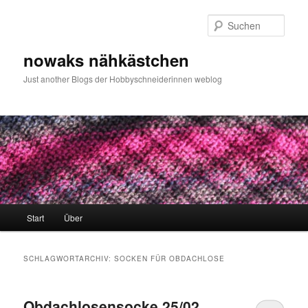
Zum
Zum
primären
sekundären
Such
Inhalt
Inhalt
springen
springen
nowaks nähkästchen
Just another Blogs der Hobbyschneiderinnen weblog
Hauptmenü
Start
Über
SCHLAGWORTARCHIV:
SOCKEN FÜR OBDACHLOSE
Obdachlosensocke 25/02