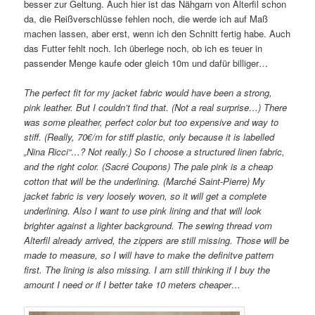
besser zur Geltung. Auch hier ist das Nähgarn von Alterfil schon
da, die Reißverschlüsse fehlen noch, die werde ich auf Maß
machen lassen, aber erst, wenn ich den Schnitt fertig habe. Auch
das Futter fehlt noch. Ich überlege noch, ob ich es teuer in
passender Menge kaufe oder gleich 10m und dafür billiger…
The perfect fit for my jacket fabric would have been a strong,
pink leather. But I couldn’t find that. (Not a real surprise…) There
was some pleather, perfect color but too expensive and way to
stiff. (Really, 70€/m for stiff plastic, only because it is labelled
„Nina Ricci“…? Not really.) So I choose a structured linen fabric,
and the right color. (Sacré Coupons) The pale pink is a cheap
cotton that will be the underlining. (Marché Saint-Pierre) My
jacket fabric is very loosely woven, so it will get a complete
underlining. Also I want to use pink lining and that will look
brighter against a lighter background. The sewing thread vom
Alterfil already arrived, the zippers are still missing. Those will be
made to measure, so I will have to make the definitve pattern
first. The lining is also missing. I am still thinking if I buy the
amount I need or if I better take 10 meters cheaper…