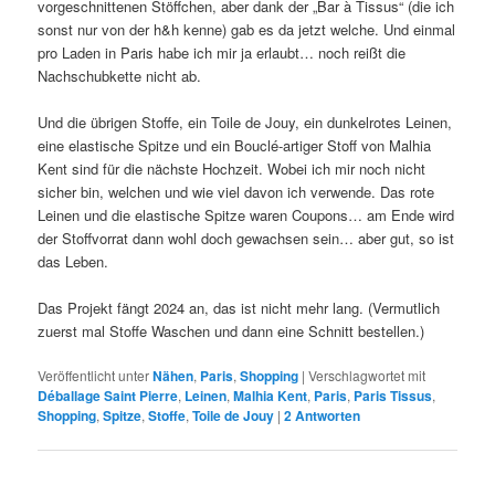
vorgeschnittenen Stöffchen, aber dank der „Bar à Tissus“ (die ich
sonst nur von der h&h kenne) gab es da jetzt welche. Und einmal
pro Laden in Paris habe ich mir ja erlaubt… noch reißt die
Nachschubkette nicht ab.
Und die übrigen Stoffe, ein Toile de Jouy, ein dunkelrotes Leinen,
eine elastische Spitze und ein Bouclé-artiger Stoff von Malhia
Kent sind für die nächste Hochzeit. Wobei ich mir noch nicht
sicher bin, welchen und wie viel davon ich verwende. Das rote
Leinen und die elastische Spitze waren Coupons… am Ende wird
der Stoffvorrat dann wohl doch gewachsen sein… aber gut, so ist
das Leben.
Das Projekt fängt 2024 an, das ist nicht mehr lang. (Vermutlich
zuerst mal Stoffe Waschen und dann eine Schnitt bestellen.)
Veröffentlicht unter
Nähen
,
Paris
,
Shopping
|
Verschlagwortet mit
Déballage Saint Pierre
,
Leinen
,
Malhia Kent
,
Paris
,
Paris Tissus
,
Shopping
,
Spitze
,
Stoffe
,
Toile de Jouy
|
2
Antworten