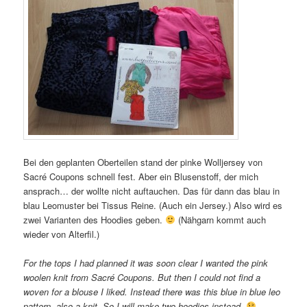
Bei den geplanten Oberteilen stand der pinke Wolljersey von
Sacré Coupons schnell fest. Aber ein Blusenstoff, der mich
ansprach… der wollte nicht auftauchen. Das für dann das blau in
blau Leomuster bei Tissus Reine. (Auch ein Jersey.) Also wird es
zwei Varianten des Hoodies geben.
(Nähgarn kommt auch
wieder von Alterfil.)
For the tops I had planned it was soon clear I wanted the pink
woolen knit from Sacré Coupons. But then I could not find a
woven for a blouse I liked. Instead there was this blue in blue leo
pattern, also a knit. So I will make two hoodies instead.