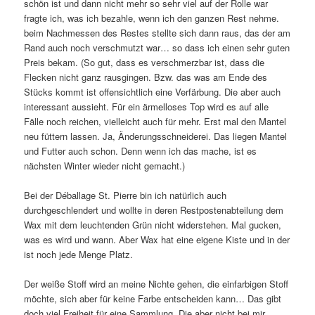
schön ist und dann nicht mehr so sehr viel auf der Rolle war
fragte ich, was ich bezahle, wenn ich den ganzen Rest nehme.
beim Nachmessen des Restes stellte sich dann raus, das der am
Rand auch noch verschmutzt war… so dass ich einen sehr guten
Preis bekam. (So gut, dass es verschmerzbar ist, dass die
Flecken nicht ganz rausgingen. Bzw. das was am Ende des
Stücks kommt ist offensichtlich eine Verfärbung. Die aber auch
interessant aussieht. Für ein ärmelloses Top wird es auf alle
Fälle noch reichen, vielleicht auch für mehr. Erst mal den Mantel
neu füttern lassen. Ja, Änderungsschneiderei. Das liegen Mantel
und Futter auch schon. Denn wenn ich das mache, ist es
nächsten Winter wieder nicht gemacht.)
Bei der Déballage St. Pierre bin ich natürlich auch
durchgeschlendert und wollte in deren Restpostenabteilung dem
Wax mit dem leuchtenden Grün nicht widerstehen. Mal gucken,
was es wird und wann. Aber Wax hat eine eigene Kiste und in der
ist noch jede Menge Platz.
Der weiße Stoff wird an meine Nichte gehen, die einfarbigen Stoff
möchte, sich aber für keine Farbe entscheiden kann… Das gibt
doch viel Freiheit für eine Sammlung. Die aber nicht bei mir