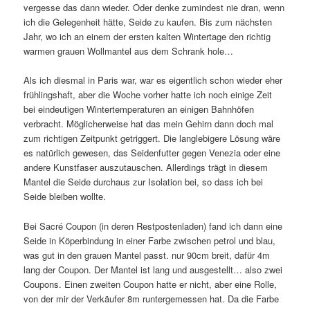
vergesse das dann wieder. Oder denke zumindest nie dran, wenn
ich die Gelegenheit hätte, Seide zu kaufen. Bis zum nächsten
Jahr, wo ich an einem der ersten kalten Wintertage den richtig
warmen grauen Wollmantel aus dem Schrank hole…
Als ich diesmal in Paris war, war es eigentlich schon wieder eher
frühlingshaft, aber die Woche vorher hatte ich noch einige Zeit
bei eindeutigen Wintertemperaturen an einigen Bahnhöfen
verbracht. Möglicherweise hat das mein Gehirn dann doch mal
zum richtigen Zeitpunkt getriggert. Die langlebigere Lösung wäre
es natürlich gewesen, das Seidenfutter gegen Venezia oder eine
andere Kunstfaser auszutauschen. Allerdings trägt in diesem
Mantel die Seide durchaus zur Isolation bei, so dass ich bei
Seide bleiben wollte.
Bei Sacré Coupon (in deren Restpostenladen) fand ich dann eine
Seide in Köperbindung in einer Farbe zwischen petrol und blau,
was gut in den grauen Mantel passt. nur 90cm breit, dafür 4m
lang der Coupon. Der Mantel ist lang und ausgestellt… also zwei
Coupons. Einen zweiten Coupon hatte er nicht, aber eine Rolle,
von der mir der Verkäufer 8m runtergemessen hat. Da die Farbe