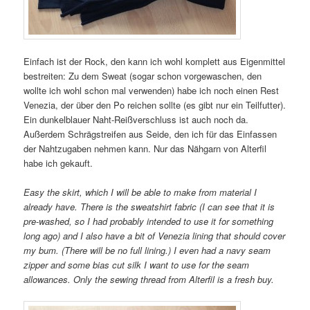
Einfach ist der Rock, den kann ich wohl komplett aus Eigenmittel
bestreiten: Zu dem Sweat (sogar schon vorgewaschen, den
wollte ich wohl schon mal verwenden) habe ich noch einen Rest
Venezia, der über den Po reichen sollte (es gibt nur ein Teilfutter).
Ein dunkelblauer Naht-Reißverschluss ist auch noch da.
Außerdem Schrägstreifen aus Seide, den ich für das Einfassen
der Nahtzugaben nehmen kann. Nur das Nähgarn von Alterfil
habe ich gekauft.
Easy the skirt, which I will be able to make from material I
already have. There is the sweatshirt fabric (I can see that it is
pre-washed, so I had probably intended to use it for something
long ago) and I also have a bit of Venezia lining that should cover
my bum. (There will be no full lining.) I even had a navy seam
zipper and some bias cut silk I want to use for the seam
allowances. Only the sewing thread from Alterfil is a fresh buy.