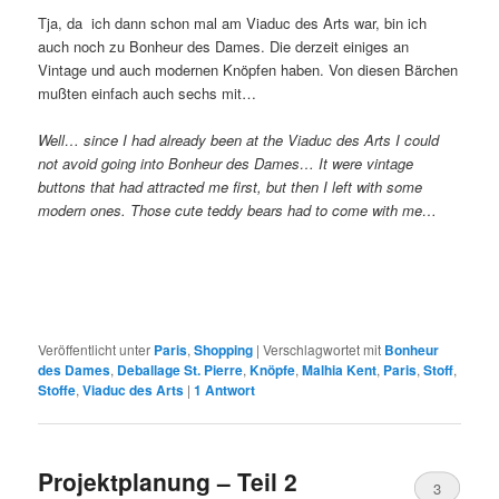
Tja, da
ich dann schon mal am Viaduc des Arts war, bin ich
auch noch zu Bonheur des Dames. Die derzeit einiges an
Vintage und auch modernen Knöpfen haben. Von diesen Bärchen
mußten einfach auch sechs mit…
Well… since I had already been at the Viaduc des Arts I could
not avoid going into Bonheur des Dames… It were vintage
buttons that had attracted me first, but then I left with some
modern ones. Those cute teddy bears had to come with me…
Veröffentlicht unter
Paris
,
Shopping
|
Verschlagwortet mit
Bonheur
des Dames
,
Deballage St. Pierre
,
Knöpfe
,
Malhia Kent
,
Paris
,
Stoff
,
Stoffe
,
Viaduc des Arts
|
1
Antwort
Projektplanung – Teil 2
3