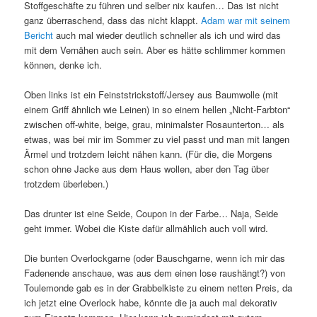
Stoffgeschäfte zu führen und selber nix kaufen… Das ist nicht
ganz überraschend, dass das nicht klappt.
Adam war mit seinem
Bericht
auch mal wieder deutlich schneller als ich und wird das
mit dem Vernähen auch sein. Aber es hätte schlimmer kommen
können, denke ich.
Oben links ist ein Feinststrickstoff/Jersey aus Baumwolle (mit
einem Griff ähnlich wie Leinen) in so einem hellen „Nicht-Farbton“
zwischen off-white, beige, grau, minimalster Rosaunterton… als
etwas, was bei mir im Sommer zu viel passt und man mit langen
Ärmel und trotzdem leicht nähen kann. (Für die, die Morgens
schon ohne Jacke aus dem Haus wollen, aber den Tag über
trotzdem überleben.)
Das drunter ist eine Seide, Coupon in der Farbe… Naja, Seide
geht immer. Wobei die Kiste dafür allmählich auch voll wird.
Die bunten Overlockgarne (oder Bauschgarne, wenn ich mir das
Fadenende anschaue, was aus dem einen lose raushängt?) von
Toulemonde gab es in der Grabbelkiste zu einem netten Preis, da
ich jetzt eine Overlock habe, könnte die ja auch mal dekorativ