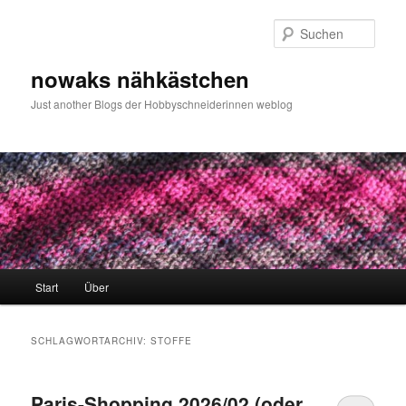
Zum
Zum
primären
sekundären
Such
Inhalt
Inhalt
springen
springen
nowaks nähkästchen
Just another Blogs der Hobbyschneiderinnen weblog
Hauptmenü
Start
Über
SCHLAGWORTARCHIV:
STOFFE
Paris-Shopping 2026/02 (oder