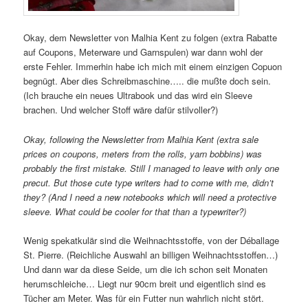
Okay, dem Newsletter von Malhia Kent zu folgen (extra Rabatte
auf Coupons, Meterware und Garnspulen) war dann wohl der
erste Fehler. Immerhin habe ich mich mit einem einzigen Copuon
begnügt. Aber dies Schreibmaschine….. die mußte doch sein.
(Ich brauche ein neues Ultrabook und das wird ein Sleeve
brachen. Und welcher Stoff wäre dafür stilvoller?)
Okay, following the Newsletter from Malhia Kent (extra sale
prices on coupons, meters from the rolls, yarn bobbins) was
probably the first mistake. Still I managed to leave with only one
precut. But those cute type writers had to come with me, didn’t
they? (And I need a new notebooks which will need a protective
sleeve. What could be cooler for that than a typewriter?)
Wenig spekatkulär sind die Weihnachtsstoffe, von der Déballage
St. Pierre. (Reichliche Auswahl an billigen Weihnachtsstoffen…)
Und dann war da diese Seide, um die ich schon seit Monaten
herumschleiche… Liegt nur 90cm breit und eigentlich sind es
Tücher am Meter. Was für ein Futter nun wahrlich nicht stört.