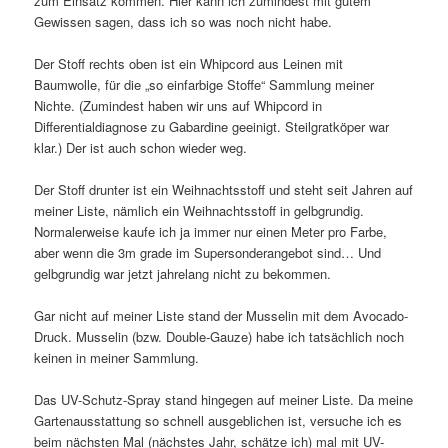
zum Einsatz kommen. Hier kann ich zumindest mit gutem
Gewissen sagen, dass ich so was noch nicht habe.
Der Stoff rechts oben ist ein Whipcord aus Leinen mit
Baumwolle, für die „so einfarbige Stoffe“ Sammlung meiner
Nichte. (Zumindest haben wir uns auf Whipcord in
Differentialdiagnose zu Gabardine geeinigt. Steilgratköper war
klar.) Der ist auch schon wieder weg.
Der Stoff drunter ist ein Weihnachtsstoff und steht seit Jahren auf
meiner Liste, nämlich ein Weihnachtsstoff in gelbgrundig.
Normalerweise kaufe ich ja immer nur einen Meter pro Farbe,
aber wenn die 3m grade im Supersonderangebot sind… Und
gelbgrundig war jetzt jahrelang nicht zu bekommen.
Gar nicht auf meiner Liste stand der Musselin mit dem Avocado-
Druck. Musselin (bzw. Double-Gauze) habe ich tatsächlich noch
keinen in meiner Sammlung.
Das UV-Schutz-Spray stand hingegen auf meiner Liste. Da meine
Gartenausstattung so schnell ausgeblichen ist, versuche ich es
beim nächsten Mal (nächstes Jahr, schätze ich) mal mit UV-