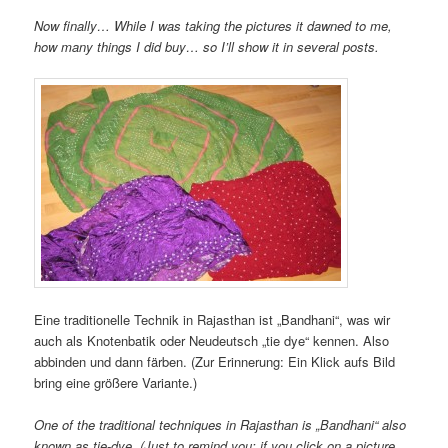
Now finally… While I was taking the pictures it dawned to me,
how many things I did buy… so I’ll show it in several posts.
Eine traditionelle Technik in Rajasthan ist „Bandhani“, was wir
auch als Knotenbatik oder Neudeutsch „tie dye“ kennen. Also
abbinden und dann färben. (Zur Erinnerung: Ein Klick aufs Bild
bring eine größere Variante.)
One of the traditional techniques in Rajasthan is „Bandhani“ also
known as tie-dye. (Just to remind you: if you click on a picture