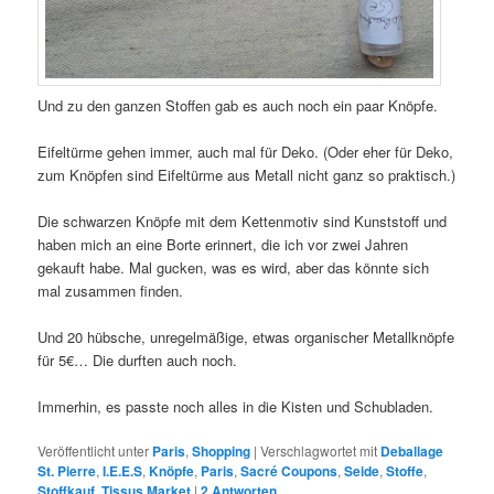
Und zu den ganzen Stoffen gab es auch noch ein paar Knöpfe.
Eifeltürme gehen immer, auch mal für Deko. (Oder eher für Deko,
zum Knöpfen sind Eifeltürme aus Metall nicht ganz so praktisch.)
Die schwarzen Knöpfe mit dem Kettenmotiv sind Kunststoff und
haben mich an eine Borte erinnert, die ich vor zwei Jahren
gekauft habe. Mal gucken, was es wird, aber das könnte sich
mal zusammen finden.
Und 20 hübsche, unregelmäßige, etwas organischer Metallknöpfe
für 5€… Die durften auch noch.
Immerhin, es passte noch alles in die Kisten und Schubladen.
Veröffentlicht unter
Paris
,
Shopping
|
Verschlagwortet mit
Deballage
St. Pierre
,
I.E.E.S
,
Knöpfe
,
Paris
,
Sacré Coupons
,
Seide
,
Stoffe
,
Stoffkauf
,
Tissus Market
|
2
Antworten