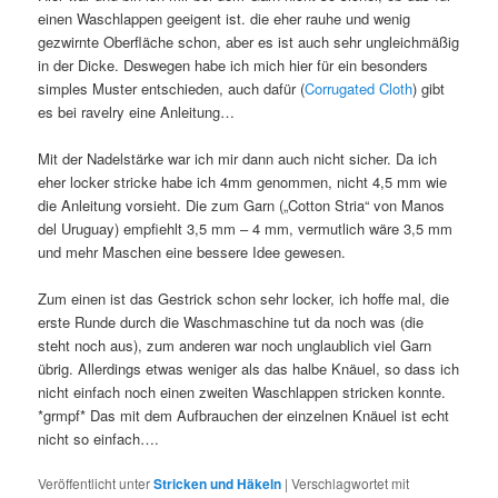
einen Waschlappen geeigent ist. die eher rauhe und wenig
gezwirnte Oberfläche schon, aber es ist auch sehr ungleichmäßig
in der Dicke. Deswegen habe ich mich hier für ein besonders
simples Muster entschieden, auch dafür (
Corrugated Cloth
) gibt
es bei ravelry eine Anleitung…
Mit der Nadelstärke war ich mir dann auch nicht sicher. Da ich
eher locker stricke habe ich 4mm genommen, nicht 4,5 mm wie
die Anleitung vorsieht. Die zum Garn („Cotton Stria“ von Manos
del Uruguay) empfiehlt 3,5 mm – 4 mm, vermutlich wäre 3,5 mm
und mehr Maschen eine bessere Idee gewesen.
Zum einen ist das Gestrick schon sehr locker, ich hoffe mal, die
erste Runde durch die Waschmaschine tut da noch was (die
steht noch aus), zum anderen war noch unglaublich viel Garn
übrig. Allerdings etwas weniger als das halbe Knäuel, so dass ich
nicht einfach noch einen zweiten Waschlappen stricken konnte.
*grmpf* Das mit dem Aufbrauchen der einzelnen Knäuel ist echt
nicht so einfach….
Veröffentlicht unter
Stricken und Häkeln
|
Verschlagwortet mit