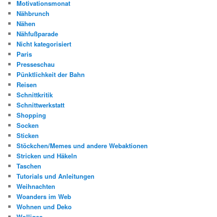
Motivationsmonat
Nähbrunch
Nähen
Nähfußparade
Nicht kategorisiert
Paris
Presseschau
Pünktlichkeit der Bahn
Reisen
Schnittkritik
Schnittwerkstatt
Shopping
Socken
Sticken
Stöckchen/Memes und andere Webaktionen
Stricken und Häkeln
Taschen
Tutorials und Anleitungen
Weihnachten
Woanders im Web
Wohnen und Deko
Wolliges