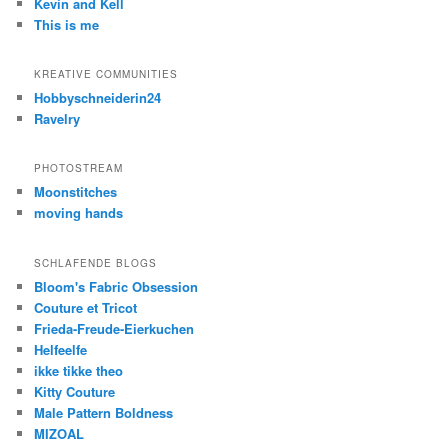
Kevin and Kell
This is me
KREATIVE COMMUNITIES
Hobbyschneiderin24
Ravelry
PHOTOSTREAM
Moonstitches
moving hands
SCHLAFENDE BLOGS
Bloom's Fabric Obsession
Couture et Tricot
Frieda-Freude-Eierkuchen
Helfeelfe
ikke tikke theo
Kitty Couture
Male Pattern Boldness
MIZOAL