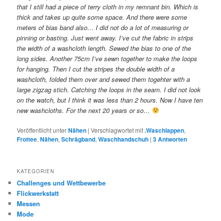
that I still had a piece of terry cloth in my remnant bin. Which is
thick and takes up quite some space. And there were some
meters of bias band also… I did not do a lot of measuring or
pinning or basting. Just went away. I’ve cut the fabric in strips
the width of a washcloth length. Sewed the bias to one of the
long sides. Another 75cm I’ve sewn together to make the loops
for hanging. Then I cut the stripes the double width of a
washcloth, folded them over and sewed them togehter with a
large zigzag stich. Catching the loops in the seam. I did not look
on the watch, but I think it was less than 2 hours. Now I have ten
new washcloths. For the next 20 years or so…
Veröffentlicht unter
Nähen
|
Verschlagwortet mit
.Waschlappen
,
Frottee
,
Nähen
,
Schrägband
,
Waschhandschuh
|
3
Antworten
KATEGORIEN
Challenges und Wettbewerbe
Flickwerkstatt
Messen
Mode