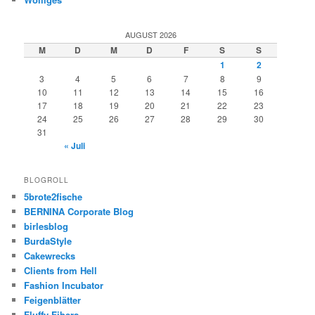
AUGUST 2026
M
D
M
D
F
S
S
1
2
3
4
5
6
7
8
9
10
11
12
13
14
15
16
17
18
19
20
21
22
23
24
25
26
27
28
29
30
31
« Juli
BLOGROLL
5brote2fische
BERNINA Corporate Blog
birlesblog
BurdaStyle
Cakewrecks
Clients from Hell
Fashion Incubator
Feigenblätter
Fluffy Fibers