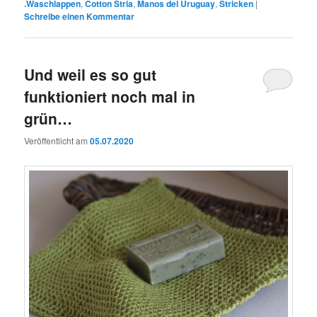
.Waschlappen
,
Cotton Stria
,
Manos del Uruguay
,
Stricken
|
Schreibe einen Kommentar
Und weil es so gut
funktioniert noch mal in
grün…
Veröffentlicht am
05.07.2020