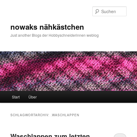
Zum
Zum
primären
sekundären
Such
Inhalt
Inhalt
springen
springen
nowaks nähkästchen
Just another Blogs der Hobbyschneiderinnen weblog
Hauptmenü
Start
Über
SCHLAGWORTARCHIV:
.WASCHLAPPEN
Waschlappen zum letzten