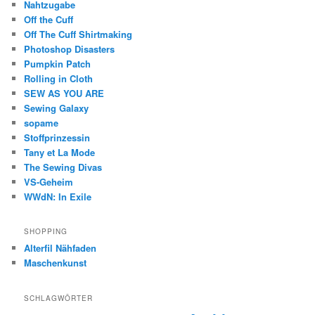
Nahtzugabe
Off the Cuff
Off The Cuff Shirtmaking
Photoshop Disasters
Pumpkin Patch
Rolling in Cloth
SEW AS YOU ARE
Sewing Galaxy
sopame
Stoffprinzessin
Tany et La Mode
The Sewing Divas
VS-Geheim
WWdN: In Exile
SHOPPING
Alterfil Nähfaden
Maschenkunst
SCHLAGWÖRTER