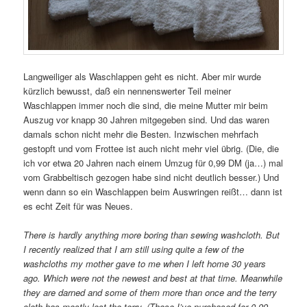
Langweiliger als Waschlappen geht es nicht. Aber mir wurde
kürzlich bewusst, daß ein nennenswerter Teil meiner
Waschlappen immer noch die sind, die meine Mutter mir beim
Auszug vor knapp 30 Jahren mitgegeben sind. Und das waren
damals schon nicht mehr die Besten. Inzwischen mehrfach
gestopft und vom Frottee ist auch nicht mehr viel übrig. (Die, die
ich vor etwa 20 Jahren nach einem Umzug für 0,99 DM (ja…) mal
vom Grabbeltisch gezogen habe sind nicht deutlich besser.) Und
wenn dann so ein Waschlappen beim Auswringen reißt… dann ist
es echt Zeit für was Neues.
There is hardly anything more boring than sewing washcloth. But
I recently realized that I am still using quite a few of the
washcloths my mother gave to me when I left home 30 years
ago. Which were not the newest and best at that time. Meanwhile
they are darned and some of them more than once and the terry
cloth has mostly lost the terry. (Those I’ve purchased for 0,99