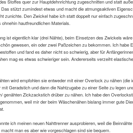
des Stoffes quer zur Hauptdehnrichtung zugeschnitten und statt auße
. Das stützt zumindest etwas und macht die atmungsaktiven Eigensc
cht zunichte. Den Zwickel habe ich statt doppelt nur einfach zugeschn
ohnehin hautfreundlichen Materials.
ung ist eigentlich klar (drei Nähte), beim Einsetzen des Zwickels wäre
 schön gewesen, ein oder zwei Paßzeichen zu bekommen. Ich habe E
stoffen und fand es daher nicht so schwierig, aber für Anfängerinne
n mag es etwas schwieriger sein. Andererseits verzeiht elastischer
hten wird empfohlen sie entweder mit einer Overlock zu nähen (die i
 mit Geradstich und dann die Nahtzugabe zu einer Seite zu legen un
h/ genähten Zickzackstich drüber zu nähen. Ich habe den Overlockst
genommen, weil mir der beim Wäschenähen bislang immer gute Die
at.
nnte ich meinen neuen Nahttrenner ausprobieren, weil die Beinnähte
 macht man es aber wie vorgeschlagen sind sie bequem.