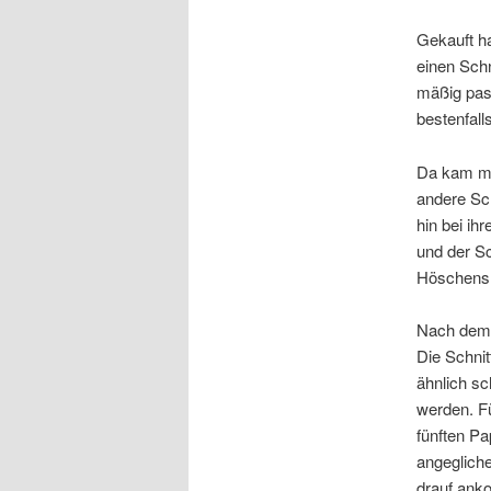
Gekauft ha
einen Schn
mäßig pas
bestenfall
Da kam mi
andere Sch
hin bei ih
und der S
Höschens m
Nach dem A
Die Schnit
ähnlich s
werden. Fü
fünften Pa
angegliche
drauf ank