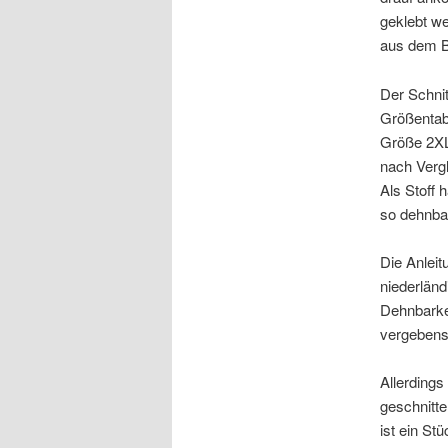
geklebt we
aus dem B
Der Schnit
Größentab
Größe 2XL
nach Verg
Als Stoff 
so dehnbar
Die Anleit
niederländ
Dehnbarke
vergebens
Allerdings
geschnitte
ist ein St