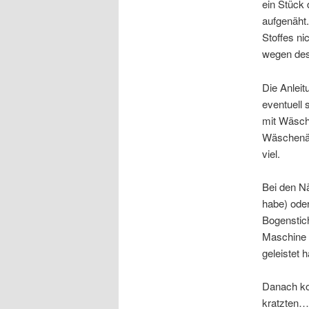
ein Stück 
aufgenäht
Stoffes ni
wegen des 
Die Anleit
eventuell
mit Wäsche
Wäschenähe
viel.
Bei den Nä
habe) oder
Bogenstic
Maschine 
geleistet h
Danach ko
kratzten…