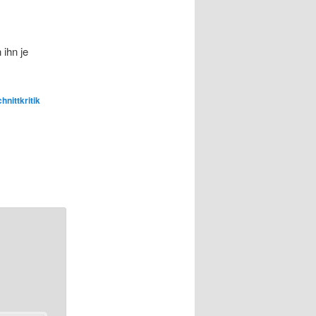
ihn je
hnittkritik