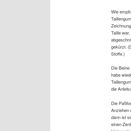
Wie empfo
Taillengum
Zeichnung
Taille war
abgeschnit
gekürzt. (
Stoffe.)
Die Beine 
habe wiede
Taillengu
die Anleit
Die Paßfor
Anziehen 
dann ist 
einen Zent