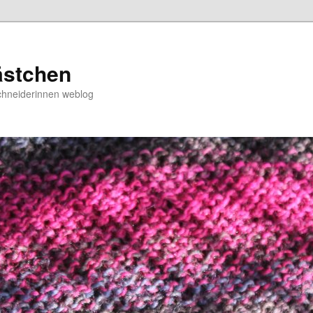
ästchen
chneiderinnen weblog