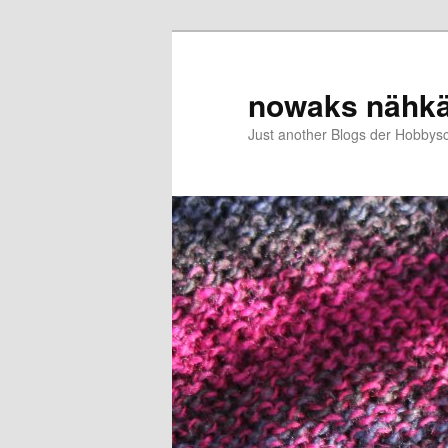
Zum
primären
Inhalt
nowaks nähk
springen
Just another Blogs der Hobbys