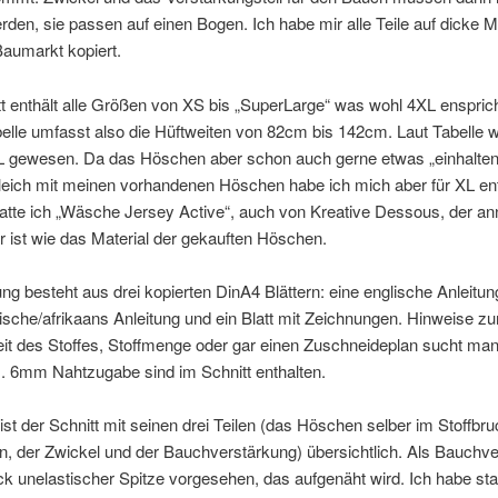
rden, sie passen auf einen Bogen. Ich habe mir alle Teile auf dicke Ma
aumarkt kopiert.
t enthält alle Größen von XS bis „SuperLarge“ was wohl 4XL ensprich
elle umfasst also die Hüftweiten von 82cm bis 142cm. Laut Tabelle 
 gewesen. Da das Höschen aber schon auch gerne etwas „einhalten“
leich mit meinen vorhandenen Höschen habe ich mich aber für XL en
hatte ich „Wäsche Jersey Active“, auch von Kreative Dessous, der a
 ist wie das Material der gekauften Höschen.
ung besteht aus drei kopierten DinA4 Blättern: eine englische Anleitun
ische/afrikaans Anleitung und ein Blatt mit Zeichnungen. Hinweise zu
it des Stoffes, Stoffmenge oder gar einen Zuschneideplan sucht ma
. 6mm Nahtzugabe sind im Schnitt enthalten.
 ist der Schnitt mit seinen drei Teilen (das Höschen selber im Stoffbr
n, der Zwickel und der Bauchverstärkung) übersichtlich. Als Bauchv
ück unelastischer Spitze vorgesehen, das aufgenäht wird. Ich habe st