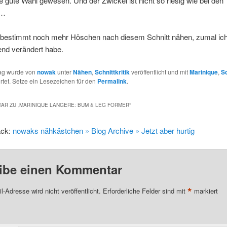
ne gute Wahl gewesen. Und der Zwickel ist nicht so riesig wie bei den
n…
 bestimmt noch mehr Höschen nach diesem Schnitt nähen, zumal ich 
end verändert habe.
rag wurde von
nowak
unter
Nähen
,
Schnittkritik
veröffentlicht und mit
Marinique
,
Sc
tet. Setze ein Lesezeichen für den
Permalink
.
AR ZU „
MARINIQUE LANGERE: BUM & LEG FORMER
“
ack:
nowaks nähkästchen » Blog Archive » Jetzt aber hurtig
ibe einen Kommentar
*
l-Adresse wird nicht veröffentlicht.
Erforderliche Felder sind mit
markiert