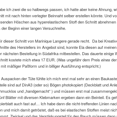
be ich zwei die so halbwegs passen, ich hatte aber keine Ahnung, wi
itt mit nach hinten verlegter Beinnaht selber erstellen könnte. Und v
senden Höschen aus hyperelastischem Stoff den Schnitt abnehmen 
s der Beginn einer langen Versuchreihe.
r dieser Schnitt von Marinique Langere gerade recht.
Da bei Kreati
nitte des Herstellers im Angebot sind, konnte Ela diesen auf mein
rer nächsten Bestellung in Südafrika mitbestellen. Das dauerte einig
chnitt kostete mich etwa 17 EUR. (Was ungefähr dem Preis
eines
der
it mäßiger Paßform und in billiger Ausführung entspricht.)
uspacken der Tüte fühlte ich mich erst mal sehr an einen Baukasten
teile sind auf DinA3 (oder so) Bögen photokopiert (Deckblatt und Anle
chmucklos und „handgemacht“ ) und müssen erst mal zusammengekl
nf Blätter mit diversen Klebmarken ergeben dann ein Beinteil. Es ge
pierblatt auch fast auf… Ich habe dann die nicht-treffenden Linien na
n und mich damit getröstet, daß es bei elastischen Stoffen meist nic
ommt. Zwickel und das Verstärkungsteil für den Bauch müssen dann 