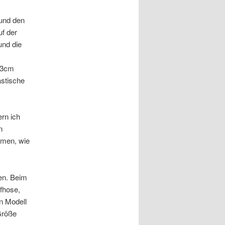
 und den
uf der
und die
m 3cm
astische
ern ich
n
mmen, wie
.
ten. Beim
fhose,
n Modell
 Größe