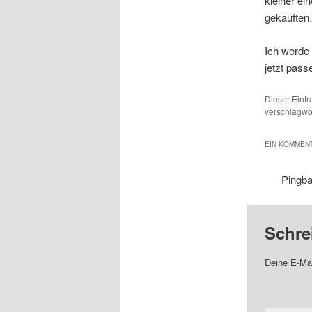
kleiner ei
gekaufte
Ich werde
jetzt pass
Dieser Eint
verschlagwor
EIN KOMMENT
Pingb
Schre
Deine E-Mai