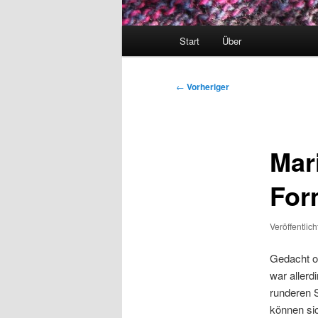
Hauptmenü
Start
Über
Beitragsnavigation
←
Vorheriger
Mar
For
Veröffentlic
Gedacht o
war allerd
runderen 
können sic