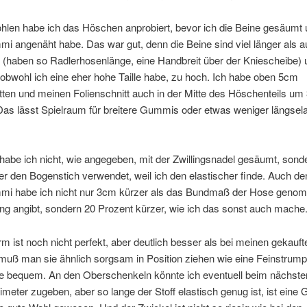
hlen habe ich das Höschen anprobiert, bevor ich die Beine gesäumt
mi angenäht habe. Das war gut, denn die Beine sind viel länger als a
 (haben so Radlerhosenlänge, eine Handbreit über der Kniescheibe) 
, obwohl ich eine eher hohe Taille habe, zu hoch. Ich habe oben 5cm
ten und meinen Folienschnitt auch in der Mitte des Höschenteils u
Das lässt Spielraum für breitere Gummis oder etwas weniger längsel
habe ich nicht, wie angegeben, mit der Zwillingsnadel gesäumt, sond
r den Bogenstich verwendet, weil ich den elastischer finde. Auch de
mmi habe ich nicht nur 3cm kürzer als das Bundmaß der Hose geno
ung angibt, sondern 20 Prozent kürzer, wie ich das sonst auch mache
m ist noch nicht perfekt, aber deutlich besser als bei meinen gekauf
muß man sie ähnlich sorgsam in Position ziehen wie eine Feinstrump
sie bequem. An den Oberschenkeln könnte ich eventuell beim nächste
imeter zugeben, aber so lange der Stoff elastisch genug ist, ist eine