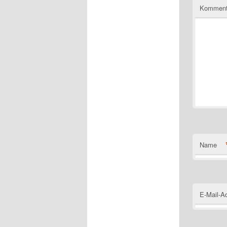
Komment
Name
E-Mail-A