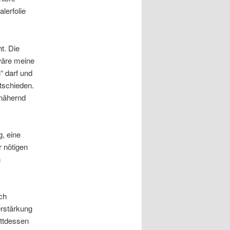
lerfolie
t. Die
wäre meine
 darf und
tschieden.
nnähernd
g, eine
r nötigen
n
uch
erstärkung
attdessen