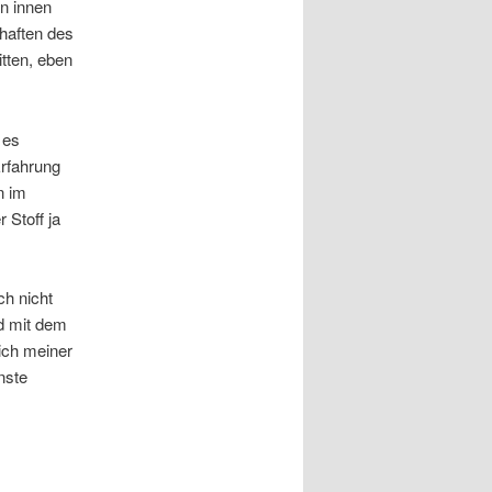
n innen
haften des
itten, eben
 es
rfahrung
n im
 Stoff ja
ch nicht
d mit dem
ich meiner
nste