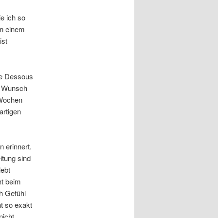
e ich so
on einem
ist
ve Dessous
en Wunsch
e Wochen
artigen
 erinnert.
itung sind
ebt
ht beim
ch Gefühl
ht so exakt
nicht