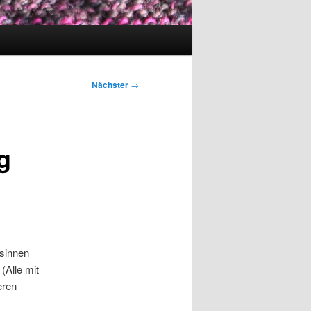
Nächster
→
g
nsinnen
(Alle mit
eren