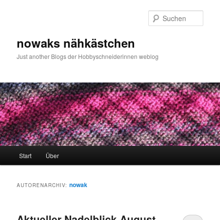
Zum
Zum
primären
sekundären
Such
Inhalt
Inhalt
springen
springen
nowaks nähkästchen
Just another Blogs der Hobbyschneiderinnen weblog
Hauptmenü
Start
Über
nowak
AUTORENARCHIV:
Aktueller Nadelblick August