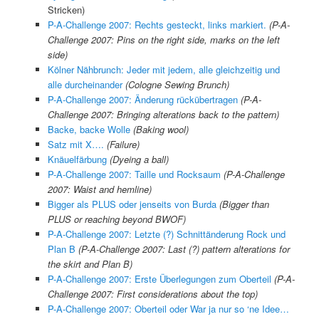
Stricken)
P-A-Challenge 2007: Rechts gesteckt, links markiert.
(P-A-
Challenge 2007: Pins on the right side, marks on the left
side)
Kölner Nähbrunch: Jeder mit jedem, alle gleichzeitig und
alle durcheinander
(Cologne Sewing Brunch)
P-A-Challenge 2007: Änderung rückübertragen
(P-A-
Challenge 2007: Bringing alterations back to the pattern)
Backe, backe Wolle
(Baking wool)
Satz mit X….
(Failure)
Knäuelfärbung
(Dyeing a ball)
P-A-Challenge 2007: Taille und Rocksaum
(P-A-Challenge
2007: Waist and hemline)
Bigger als PLUS oder jenseits von Burda
(Bigger than
PLUS or reaching beyond BWOF)
P-A-Challenge 2007: Letzte (?) Schnittänderung Rock und
Plan B
(
P-A-Challenge 2007:
Last (?) pattern alterations for
the skirt and Plan B)
P-A-Challenge 2007: Erste Überlegungen zum Oberteil
(P-A-
Challenge 2007: First considerations about the top)
P-A-Challenge 2007: Oberteil oder War ja nur so ‘ne Idee…