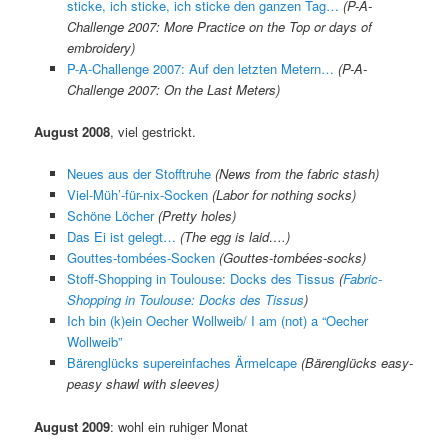
sticke, ich sticke, ich sticke den ganzen Tag…
(P-A-
Challenge 2007: More Practice on the Top or days of
embroidery)
P-A-Challenge 2007: Auf den letzten Metern…
(P-A-
Challenge 2007: On the Last Meters)
August 2008
, viel gestrickt.
Neues aus der Stofftruhe
(News from the fabric stash)
Viel-Müh’-für-nix-Socken
(Labor for nothing socks)
Schöne Löcher
(Pretty holes)
Das Ei ist gelegt…
(The egg is laid….)
Gouttes-tombées-Socken
(Gouttes-tombées-socks)
Stoff-Shopping in Toulouse: Docks des Tissus
(
Fabric-
Shopping in Toulouse: Docks des Tissus
)
Ich bin (k)ein Oecher Wollweib/ I am (not) a “Oecher
Wollweib”
Bärenglücks supereinfaches Ärmelcape
(Bärenglücks easy-
peasy shawl with sleeves)
August 2009
: wohl ein ruhiger Monat