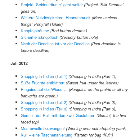
Projekt “Seidenträume” geht weiter
(Project “Silk Dreams”
goes on)
Weitere Nutzlosigkeiten: Haarschmuck
(More useless
things: Ponytail Holder)
Knopfalpträume
(Bad button dreams)
Sicherheitsknopfloch
(Security button hole)
Nach der Deadline ist vor der Deadline
(Past deadline is
before deadline)
Juli 2012
Shopping in Indien (Teil 1)
(Shopping in India (Part 1))
Süße Früchte entblättert
(Sweet fruit under the leaves)
Pinguine auf der Wiese….
(Penguins on the prairie or all my
babygifts are green.)
Shopping in Indien (Teil 2)
(Shopping in India (Part 2))
Shopping in Indien (Teil 3)
(Shopping in India (Part 3))
Gemini, der Pulli mit den zwei Gesichtern
(Gemini, the two
faced top)
Musterwolle bezwungen!
(Winning over self stripeing yarn!)
Kuli – eine Taschenanleitung
(Pattern for bag “Kuli”)