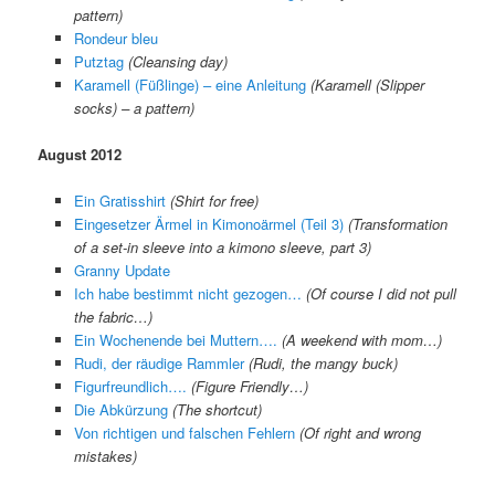
pattern)
Rondeur bleu
Putztag
(Cleansing day)
Karamell (Füßlinge) – eine Anleitung
(Karamell (Slipper
socks) – a pattern)
August 2012
Ein Gratisshirt
(Shirt for free)
Eingesetzer Ärmel in Kimonoärmel (Teil 3)
(Transformation
of a set-in sleeve into a kimono sleeve, part 3)
Granny Update
Ich habe bestimmt nicht gezogen…
(Of course I did not pull
the fabric…)
Ein Wochenende bei Muttern….
(A weekend with mom…)
Rudi, der räudige Rammler
(Rudi, the mangy buck)
Figurfreundlich….
(Figure Friendly…)
Die Abkürzung
(The shortcut)
Von richtigen und falschen Fehlern
(Of right and wrong
mistakes)