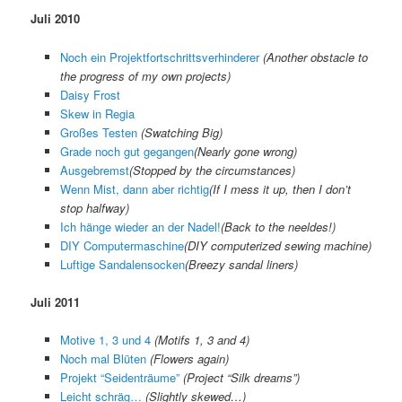
Juli 2010
Noch ein Projektfortschrittsverhinderer
(Another obstacle to
the progress of my own projects)
Daisy Frost
Skew in Regia
Großes Testen
(Swatching Big)
Grade noch gut gegangen
(
Nearly gone wrong
)
Ausgebremst
(
Stopped by the circumstances
)
Wenn Mist, dann aber richtig
(
If I mess it up, then I don’t
stop halfway
)
Ich hänge wieder an der Nadel!
(
Back to the neeldes!
)
DIY Computermaschine
(
DIY computerized sewing machine
)
Luftige Sandalensocken
(
Breezy sandal liners
)
Juli 2011
Motive 1, 3 und 4
(Motifs 1, 3 and 4)
Noch mal Blüten
(Flowers again)
Projekt “Seidenträume”
(Project “Silk dreams”)
Leicht schräg…
(Slightly skewed…)