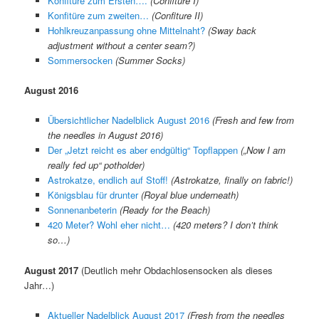
Konfitüre zum Ersten….
(Confiture I)
Konfitüre zum zweiten…
(Confiture II)
Hohlkreuzanpassung ohne Mittelnaht?
(Sway back
adjustment without a center seam?)
Sommersocken
(Summer Socks)
August 2016
Übersichtlicher Nadelblick August 2016
(Fresh and few from
the needles in August 2016)
Der „Jetzt reicht es aber endgültig“ Topflappen
(„Now I am
really fed up“ potholder)
Astrokatze, endlich auf Stoff!
(Astrokatze, finally on fabric!)
Königsblau für drunter
(Royal blue underneath)
Sonnenanbeterin
(Ready for the Beach)
420 Meter? Wohl eher nicht…
(420 meters? I don’t think
so…)
August 2017
(Deutlich mehr Obdachlosensocken als dieses
Jahr…)
Aktueller Nadelblick August 2017
(Fresh from the needles