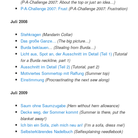
(P-A-Challenge 2007: About the top or just an idea…)
P-A-Challenge 2007: Frust
(P-A-Challenge 2007: Frustration)
Juli 2008
Stehkragen
(Mandarin Collar)
Das große Ganze…
(The big picture…)
Burda beklauen
…
(Stealing from Burda…)
Licht aus, Spot an, der Ausschnitt im Detail (Teil 1)
(Tuto
rial
for a Burda neckline, part 1)
Ausschnitt im Detail (Teil 2)
(Tutorial, part 2)
Motiviertes Sommertop mit Raffung
(Summer top)
Einstimmung
(Procrastinating the next sew along)
Juli 2009
Saum ohne Saumzugabe
(
Hem without hem allowance
)
Decke weg, der Sommer kommt
(
Summer is there, put the
blanket away!
)
Ich bin ein Sofa, zieh mich neu an!
(
I’m a sofa, dress me!
)
Selbsterklärendes Nadelbuch
(
Selfexplaining needlebook
)