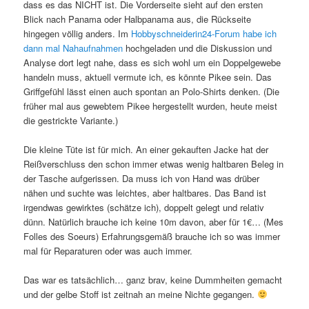
dass es das NICHT ist. Die Vorderseite sieht auf den ersten
Blick nach Panama oder Halbpanama aus, die Rückseite
hingegen völlig anders. Im
Hobbyschneiderin24-Forum habe ich
dann mal Nahaufnahmen
hochgeladen und die Diskussion und
Analyse dort legt nahe, dass es sich wohl um ein Doppelgewebe
handeln muss, aktuell vermute ich, es könnte Pikee sein. Das
Griffgefühl lässt einen auch spontan an Polo-Shirts denken. (Die
früher mal aus gewebtem Pikee hergestellt wurden, heute meist
die gestrickte Variante.)
Die kleine Tüte ist für mich. An einer gekauften Jacke hat der
Reißverschluss den schon immer etwas wenig haltbaren Beleg in
der Tasche aufgerissen. Da muss ich von Hand was drüber
nähen und suchte was leichtes, aber haltbares. Das Band ist
irgendwas gewirktes (schätze ich), doppelt gelegt und relativ
dünn. Natürlich brauche ich keine 10m davon, aber für 1€… (Mes
Folles des Soeurs) Erfahrungsgemäß brauche ich so was immer
mal für Reparaturen oder was auch immer.
Das war es tatsächlich… ganz brav, keine Dummheiten gemacht
und der gelbe Stoff ist zeitnah an meine Nichte gegangen.