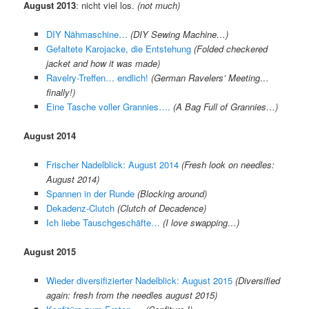
August 2013
: nicht viel los.
(not much)
DIY Nähmaschine…
(DIY Sewing Machine…)
Gefaltete Karojacke, die Entstehung
(Folded checkered
jacket and how it was made)
Ravelry-Treffen… endlich!
(German Ravelers’ Meeting…
finally!)
Eine Tasche voller Grannies….
(A Bag Full of Grannies…)
August 2014
Frischer Nadelblick: August 2014
(Fresh look on needles:
August 2014)
Spannen in der Runde
(Blocking around)
Dekadenz-Clutch
(Clutch of Decadence)
Ich liebe Tauschgeschäfte…
(I love swapping…)
August 2015
Wieder diversifizierter Nadelblick: August 2015
(Diversified
again: fresh from the needles august 2015)