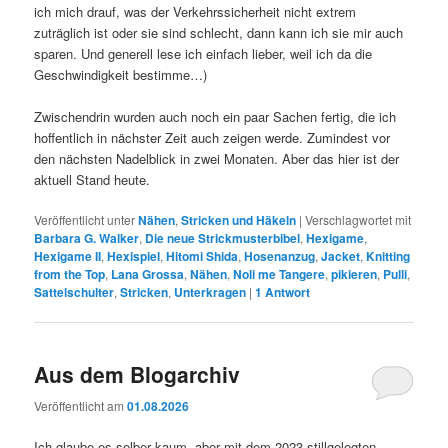
ich mich drauf, was der Verkehrssicherheit nicht extrem
zuträglich ist oder sie sind schlecht, dann kann ich sie mir auch
sparen. Und generell lese ich einfach lieber, weil ich da die
Geschwindigkeit bestimme…)
Zwischendrin wurden auch noch ein paar Sachen fertig, die ich
hoffentlich in nächster Zeit auch zeigen werde. Zumindest vor
den nächsten Nadelblick in zwei Monaten. Aber das hier ist der
aktuell Stand heute.
Veröffentlicht unter
Nähen
,
Stricken und Häkeln
|
Verschlagwortet mit
Barbara G. Walker
,
Die neue Strickmusterbibel
,
Hexigame
,
Hexigame II
,
Hexispiel
,
Hitomi Shida
,
Hosenanzug
,
Jacket
,
Knitting
from the Top
,
Lana Grossa
,
Nähen
,
Noli me Tangere
,
pikieren
,
Pulli
,
Sattelschulter
,
Stricken
,
Unterkragen
|
1
Antwort
Aus dem Blogarchiv
Veröffentlicht am
01.08.2026
Ich glaube es selber kaum, aber mit dem 2023 stillgelegten