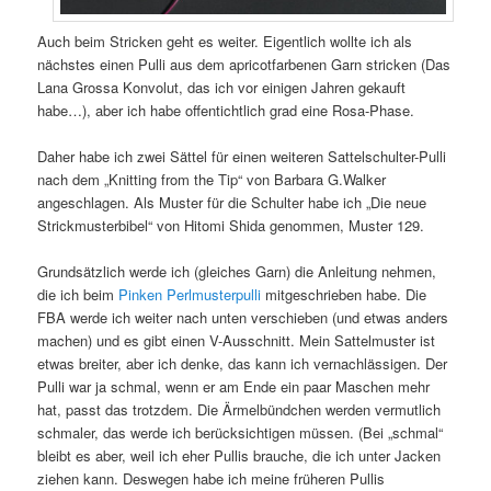
Auch beim Stricken geht es weiter. Eigentlich wollte ich als
nächstes einen Pulli aus dem apricotfarbenen Garn stricken (Das
Lana Grossa Konvolut, das ich vor einigen Jahren gekauft
habe…), aber ich habe offentichtlich grad eine Rosa-Phase.
Daher habe ich zwei Sättel für einen weiteren Sattelschulter-Pulli
nach dem „Knitting from the Tip“ von Barbara G.Walker
angeschlagen. Als Muster für die Schulter habe ich „Die neue
Strickmusterbibel“ von Hitomi Shida genommen, Muster 129.
Grundsätzlich werde ich (gleiches Garn) die Anleitung nehmen,
die ich beim
Pinken Perlmusterpulli
mitgeschrieben habe. Die
FBA werde ich weiter nach unten verschieben (und etwas anders
machen) und es gibt einen V-Ausschnitt. Mein Sattelmuster ist
etwas breiter, aber ich denke, das kann ich vernachlässigen. Der
Pulli war ja schmal, wenn er am Ende ein paar Maschen mehr
hat, passt das trotzdem. Die Ärmelbündchen werden vermutlich
schmaler, das werde ich berücksichtigen müssen. (Bei „schmal“
bleibt es aber, weil ich eher Pullis brauche, die ich unter Jacken
ziehen kann. Deswegen habe ich meine früheren Pullis