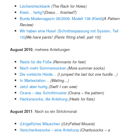
Löcherstreckbank
(
The Rack for Holes
)
Kleid… fertig?
(
Dress… finished?
)
Burda Modemagazin 06/2009, Modell 138 (Kleid)
(A Pattern
Review)
Wir haben eine Hose! (Schnittanpassung mit System, Teil
10)
(
We have pants! (Pants fitting shell, part 10)
)
August 2010
, mehrere Anleitungen
Reste für die Füße
(Remnants for feet)
Noch mehr Sommersocken
(More summer socks)
Die vorletzte Hürde…
(I jumped the last but one hurdle…)
In Wartestation…
(Waiting…)
Jetzt aber hurtig
(Swift I can sew)
Oxana – das Schnittmuster
(Oxana – the pattern)
Hackensocke, die Anleitung
(Heels for flats)
August 2011
: Noch so ein Strickmonat
(Un)gefilztes Mäuschen
((Un)Felted Mousie)
Verschenkesocke – eine Anleitung
(Charitysocks – a