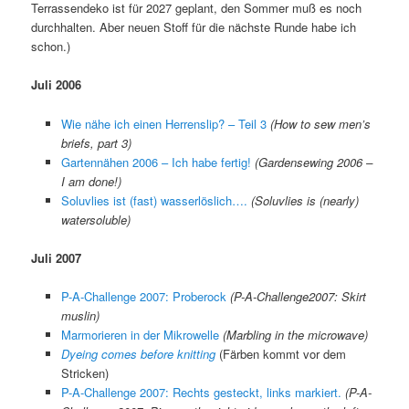
Terrassendeko ist für 2027 geplant, den Sommer muß es noch
durchhalten. Aber neuen Stoff für die nächste Runde habe ich
schon.)
Juli 2006
Wie nähe ich einen Herrenslip? – Teil 3
(How to sew men’s
briefs, part 3)
Gartennähen 2006 – Ich habe fertig!
(Gardensewing 2006 –
I am done!)
Soluvlies ist (fast) wasserlöslich….
(Soluvlies is (nearly)
watersoluble)
Juli 2007
P-A-Challenge 2007: Proberock
(P-A-Challenge2007: Skirt
muslin)
Marmorieren in der Mikrowelle
(Marbling in the microwave)
Dyeing comes before knitting
(Färben kommt vor dem
Stricken)
P-A-Challenge 2007: Rechts gesteckt, links markiert.
(P-A-