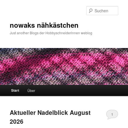
Zum
Zum
primären
sekundären
Such
Inhalt
Inhalt
springen
springen
nowaks nähkästchen
Just another Blogs der Hobbyschneiderinnen weblog
Hauptmenü
Start
Über
Aktueller Nadelblick August
1
2026