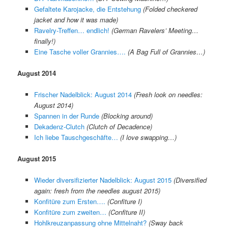
Gefaltete Karojacke, die Entstehung
(Folded checkered
jacket and how it was made)
Ravelry-Treffen… endlich!
(German Ravelers’ Meeting…
finally!)
Eine Tasche voller Grannies….
(A Bag Full of Grannies…)
August 2014
Frischer Nadelblick: August 2014
(Fresh look on needles:
August 2014)
Spannen in der Runde
(Blocking around)
Dekadenz-Clutch
(Clutch of Decadence)
Ich liebe Tauschgeschäfte…
(I love swapping…)
August 2015
Wieder diversifizierter Nadelblick: August 2015
(Diversified
again: fresh from the needles august 2015)
Konfitüre zum Ersten….
(Confiture I)
Konfitüre zum zweiten…
(Confiture II)
Hohlkreuzanpassung ohne Mittelnaht?
(Sway back