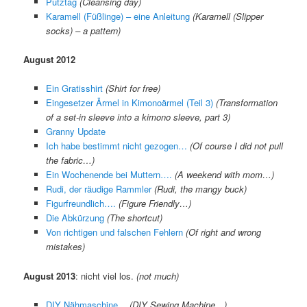
Putztag
(Cleansing day)
Karamell (Füßlinge) – eine Anleitung
(Karamell (Slipper
socks) – a pattern)
August 2012
Ein Gratisshirt
(Shirt for free)
Eingesetzer Ärmel in Kimonoärmel (Teil 3)
(Transformation
of a set-in sleeve into a kimono sleeve, part 3)
Granny Update
Ich habe bestimmt nicht gezogen…
(Of course I did not pull
the fabric…)
Ein Wochenende bei Muttern….
(A weekend with mom…)
Rudi, der räudige Rammler
(Rudi, the mangy buck)
Figurfreundlich….
(Figure Friendly…)
Die Abkürzung
(The shortcut)
Von richtigen und falschen Fehlern
(Of right and wrong
mistakes)
August 2013
: nicht viel los.
(not much)
DIY Nähmaschine…
(DIY Sewing Machine…)