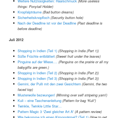
Weitere Nutzlosigkeiten: Haarschmuck
(More useless
things: Ponytail Holder)
Knopfalpträume
(Bad button dreams)
Sicherheitsknopfloch
(Security button hole)
Nach der Deadline ist vor der Deadline
(Past deadline is
before deadline)
Juli 2012
Shopping in Indien (Teil 1)
(Shopping in India (Part 1))
Süße Früchte entblättert
(Sweet fruit under the leaves)
Pinguine auf der Wiese….
(Penguins on the prairie or all my
babygifts are green.)
Shopping in Indien (Teil 2)
(Shopping in India (Part 2))
Shopping in Indien (Teil 3)
(Shopping in India (Part 3))
Gemini, der Pulli mit den zwei Gesichtern
(Gemini, the two
faced top)
Musterwolle bezwungen!
(Winning over self stripeing yarn!)
Kuli – eine Taschenanleitung
(Pattern for bag “Kuli”)
Twinkle, Twinkle Little Star…
Pattern Magic 3 “Zwei gleicher Art A”
(A pattern review)
Wie bekomme ich einen Kimonoärmel? (Teil 1)
(How to get