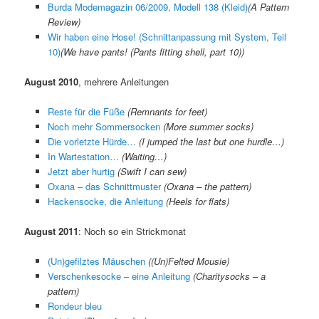
Burda Modemagazin 06/2009, Modell 138 (Kleid)
(A Pattern
Review)
Wir haben eine Hose! (Schnittanpassung mit System, Teil
10)
(
We have pants! (Pants fitting shell, part 10)
)
August 2010
, mehrere Anleitungen
Reste für die Füße
(Remnants for feet)
Noch mehr Sommersocken
(More summer socks)
Die vorletzte Hürde…
(I jumped the last but one hurdle…)
In Wartestation…
(Waiting…)
Jetzt aber hurtig
(Swift I can sew)
Oxana – das Schnittmuster
(Oxana – the pattern)
Hackensocke, die Anleitung
(Heels for flats)
August 2011
: Noch so ein Strickmonat
(Un)gefilztes Mäuschen
((Un)Felted Mousie)
Verschenkesocke – eine Anleitung
(Charitysocks – a
pattern)
Rondeur bleu