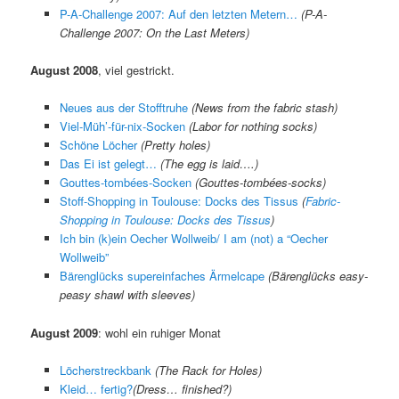
P-A-Challenge 2007: Auf den letzten Metern…
(P-A-
Challenge 2007: On the Last Meters)
August 2008
, viel gestrickt.
Neues aus der Stofftruhe
(News from the fabric stash)
Viel-Müh’-für-nix-Socken
(Labor for nothing socks)
Schöne Löcher
(Pretty holes)
Das Ei ist gelegt…
(The egg is laid….)
Gouttes-tombées-Socken
(Gouttes-tombées-socks)
Stoff-Shopping in Toulouse: Docks des Tissus
(
Fabric-
Shopping in Toulouse: Docks des Tissus
)
Ich bin (k)ein Oecher Wollweib/ I am (not) a “Oecher
Wollweib”
Bärenglücks supereinfaches Ärmelcape
(Bärenglücks easy-
peasy shawl with sleeves)
August 2009
: wohl ein ruhiger Monat
Löcherstreckbank
(
The Rack for Holes
)
Kleid… fertig?
(
Dress… finished?
)