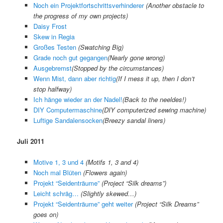
Noch ein Projektfortschrittsverhinderer
(Another obstacle to
the progress of my own projects)
Daisy Frost
Skew in Regia
Großes Testen
(Swatching Big)
Grade noch gut gegangen
(
Nearly gone wrong
)
Ausgebremst
(
Stopped by the circumstances
)
Wenn Mist, dann aber richtig
(
If I mess it up, then I don’t
stop halfway
)
Ich hänge wieder an der Nadel!
(
Back to the neeldes!
)
DIY Computermaschine
(
DIY computerized sewing machine
)
Luftige Sandalensocken
(
Breezy sandal liners
)
Juli 2011
Motive 1, 3 und 4
(Motifs 1, 3 and 4)
Noch mal Blüten
(Flowers again)
Projekt “Seidenträume”
(Project “Silk dreams”)
Leicht schräg…
(Slightly skewed…)
Projekt “Seidenträume” geht weiter
(Project “Silk Dreams”
goes on)