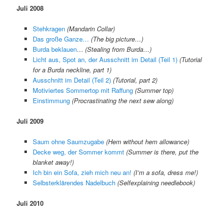
Juli 2008
Stehkragen
(Mandarin Collar)
Das große Ganze…
(The big picture…)
Burda beklauen
…
(Stealing from Burda…)
Licht aus, Spot an, der Ausschnitt im Detail (Teil 1)
(Tuto
rial
for a Burda neckline, part 1)
Ausschnitt im Detail (Teil 2)
(Tutorial, part 2)
Motiviertes Sommertop mit Raffung
(Summer top)
Einstimmung
(Procrastinating the next sew along)
Juli 2009
Saum ohne Saumzugabe
(
Hem without hem allowance
)
Decke weg, der Sommer kommt
(
Summer is there, put the
blanket away!
)
Ich bin ein Sofa, zieh mich neu an!
(
I’m a sofa, dress me!
)
Selbsterklärendes Nadelbuch
(
Selfexplaining needlebook
)
Juli 2010