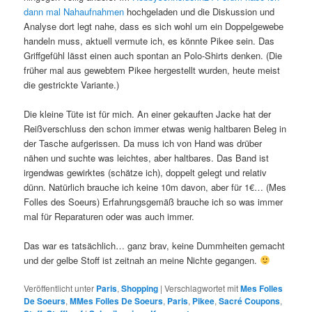
dann mal Nahaufnahmen
hochgeladen und die Diskussion und
Analyse dort legt nahe, dass es sich wohl um ein Doppelgewebe
handeln muss, aktuell vermute ich, es könnte Pikee sein. Das
Griffgefühl lässt einen auch spontan an Polo-Shirts denken. (Die
früher mal aus gewebtem Pikee hergestellt wurden, heute meist
die gestrickte Variante.)
Die kleine Tüte ist für mich. An einer gekauften Jacke hat der
Reißverschluss den schon immer etwas wenig haltbaren Beleg in
der Tasche aufgerissen. Da muss ich von Hand was drüber
nähen und suchte was leichtes, aber haltbares. Das Band ist
irgendwas gewirktes (schätze ich), doppelt gelegt und relativ
dünn. Natürlich brauche ich keine 10m davon, aber für 1€… (Mes
Folles des Soeurs) Erfahrungsgemäß brauche ich so was immer
mal für Reparaturen oder was auch immer.
Das war es tatsächlich… ganz brav, keine Dummheiten gemacht
und der gelbe Stoff ist zeitnah an meine Nichte gegangen.
Veröffentlicht unter
Paris
,
Shopping
|
Verschlagwortet mit
Mes Folles
De Soeurs
,
MMes Folles De Soeurs
,
Paris
,
Pikee
,
Sacré Coupons
,