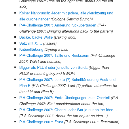
Challenge 2007: Pins on the right side, marks on the left
side)
Kölner Nähbrunch: Jeder mit jedem, alle gleichzeitig und
alle durcheinander
(Cologne Sewing Brunch)
P-A-Challenge 2007: Änderung rückübertragen
(P-A-
Challenge 2007: Bringing alterations back to the pattern)
Backe, backe Wolle
(Baking wool)
Satz mit X….
(Failure)
Knäuelfärbung
(Dyeing a ball)
P-A-Challenge 2007: Taille und Rocksaum
(P-A-Challenge
2007: Waist and hemline)
Bigger als PLUS oder jenseits von Burda
(Bigger than
PLUS or reaching beyond BWOF)
P-A-Challenge 2007: Letzte (?) Schnittänderung Rock und
Plan B
(
P-A-Challenge 2007:
Last (?) pattern alterations for
the skirt and Plan B)
P-A-Challenge 2007: Erste Überlegungen zum Oberteil
(P-A-
Challenge 2007: First considerations about the top)
P-A-Challenge 2007: Oberteil oder War ja nur so ‘ne Idee…
(P-A-Challenge 2007: About the top or just an idea…)
P-A-Challenge 2007: Frust
(P-A-Challenge 2007: Frustration)