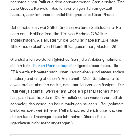
nächstes einen Pulli aus dem apricotfarbenen Garn stricken (Das
Lana Grossa Konvolut, das ich vor einigen Jahren gekauft
habe…), aber ich habe offentichtlich grad eine Rosa-Phase.
Daher habe ich zwei Sättel für einen weiteren Sattelschulter-Pulli
nach dem „Knitting from the Tip“ von Barbara G.Walker
angeschlagen. Als Muster für die Schulter habe ich „Die neue
Strickmusterbibel“ von Hitomi Shida genommen, Muster 129.
Grundsätzlich werde ich (gleiches Garn) die Anleitung nehmen,
die ich beim
Pinken Perlmusterpulli
mitgeschrieben habe. Die
FBA werde ich weiter nach unten verschieben (und etwas anders
machen) und es gibt einen V-Ausschnitt. Mein Sattelmuster ist
etwas breiter, aber ich denke, das kann ich vernachlässigen. Der
Pulli war ja schmal, wenn er am Ende ein paar Maschen mehr
hat, passt das trotzdem. Die Ärmelbündchen werden vermutlich
schmaler, das werde ich berücksichtigen müssen. (Bei „schmal“
bleibt es aber, weil ich eher Pullis brauche, die ich unter Jacken
ziehen kann. Deswegen habe ich meine früheren Pullis
irgendwann nicht mehr angezogen.)