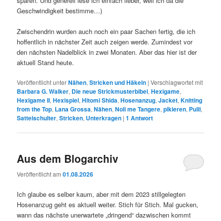
sparen. Und generell lese ich einfach lieber, weil ich da die
Geschwindigkeit bestimme…)
Zwischendrin wurden auch noch ein paar Sachen fertig, die ich
hoffentlich in nächster Zeit auch zeigen werde. Zumindest vor
den nächsten Nadelblick in zwei Monaten. Aber das hier ist der
aktuell Stand heute.
Veröffentlicht unter
Nähen
,
Stricken und Häkeln
|
Verschlagwortet mit
Barbara G. Walker
,
Die neue Strickmusterbibel
,
Hexigame
,
Hexigame II
,
Hexispiel
,
Hitomi Shida
,
Hosenanzug
,
Jacket
,
Knitting
from the Top
,
Lana Grossa
,
Nähen
,
Noli me Tangere
,
pikieren
,
Pulli
,
Sattelschulter
,
Stricken
,
Unterkragen
|
1
Antwort
Aus dem Blogarchiv
Veröffentlicht am
01.08.2026
Ich glaube es selber kaum, aber mit dem 2023 stillgelegten
Hosenanzug geht es aktuell weiter. Stich für Stich. Mal gucken,
wann das nächste unerwartete „dringend“ dazwischen kommt