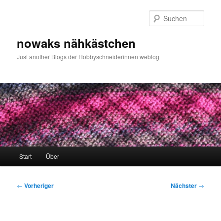
Zum
primären
Such
Inhalt
springen
nowaks nähkästchen
Just another Blogs der Hobbyschneiderinnen weblog
Hauptmenü
Start
Über
Beitragsnavigation
←
Vorheriger
Nächster
→