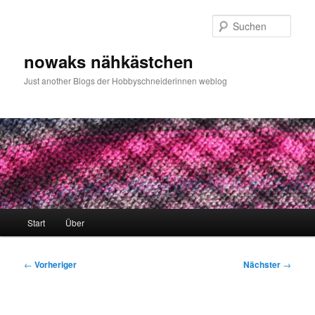
Zum
primären
Such
Inhalt
springen
nowaks nähkästchen
Just another Blogs der Hobbyschneiderinnen weblog
Hauptmenü
Start
Über
Beitragsnavigation
←
Vorheriger
Nächster
→