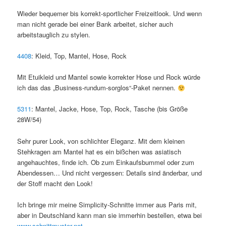
Wieder bequemer bis korrekt-sportlicher Freizeitlook. Und wenn
man nicht gerade bei einer Bank arbeitet, sicher auch
arbeitstauglich zu stylen.
4408
: Kleid, Top, Mantel, Hose, Rock
Mit Etuikleid und Mantel sowie korrekter Hose und Rock würde
ich das das „Business-rundum-sorglos“-Paket nennen.
5311
: Mantel, Jacke, Hose, Top, Rock, Tasche (bis Größe
28W/54)
Sehr purer Look, von schlichter Eleganz. Mit dem kleinen
Stehkragen am Mantel hat es ein bißchen was asiatisch
angehauchtes, finde ich. Ob zum Einkaufsbummel oder zum
Abendessen… Und nicht vergessen: Details sind änderbar, und
der Stoff macht den Look!
Ich bringe mir meine Simplicity-Schnitte immer aus Paris mit,
aber in Deutschland kann man sie immerhin bestellen, etwa bei
www.schnittmuster.net