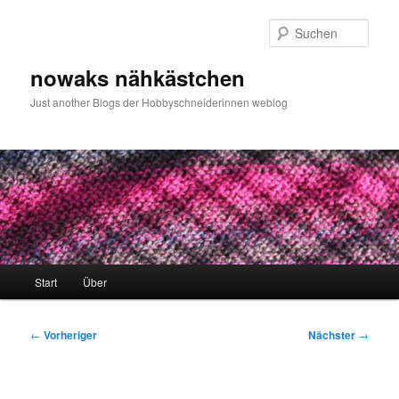
Zum
primären
Such
Inhalt
springen
nowaks nähkästchen
Just another Blogs der Hobbyschneiderinnen weblog
Hauptmenü
Start
Über
Beitragsnavigation
←
Vorheriger
Nächster
→