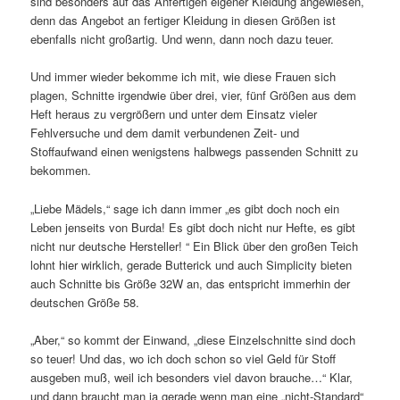
sind besonders auf das Anfertigen eigener Kleidung angewiesen,
denn das Angebot an fertiger Kleidung in diesen Größen ist
ebenfalls nicht großartig. Und wenn, dann noch dazu teuer.
Und immer wieder bekomme ich mit, wie diese Frauen sich
plagen, Schnitte irgendwie über drei, vier, fünf Größen aus dem
Heft heraus zu vergrößern und unter dem Einsatz vieler
Fehlversuche und dem damit verbundenen Zeit- und
Stoffaufwand einen wenigstens halbwegs passenden Schnitt zu
bekommen.
„Liebe Mädels,“ sage ich dann immer „es gibt doch noch ein
Leben jenseits von Burda! Es gibt doch nicht nur Hefte, es gibt
nicht nur deutsche Hersteller! “ Ein Blick über den großen Teich
lohnt hier wirklich, gerade Butterick und auch Simplicity bieten
auch Schnitte bis Größe 32W an, das entspricht immerhin der
deutschen Größe 58.
„Aber,“ so kommt der Einwand, „diese Einzelschnitte sind doch
so teuer! Und das, wo ich doch schon so viel Geld für Stoff
ausgeben muß, weil ich besonders viel davon brauche…“ Klar,
und dann braucht man ja gerade wenn man eine „nicht-Standard“