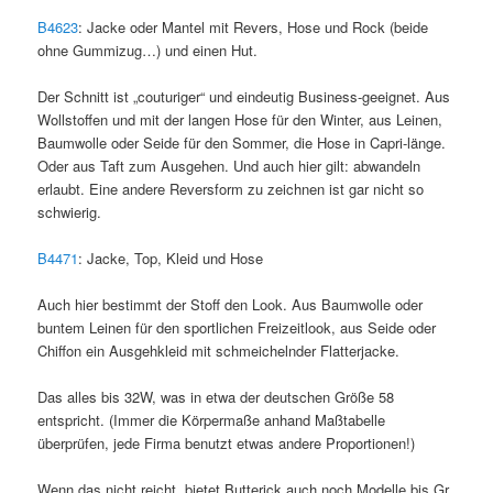
B4623
: Jacke oder Mantel mit Revers, Hose und Rock (beide
ohne Gummizug…) und einen Hut.
Der Schnitt ist „couturiger“ und eindeutig Business-geeignet. Aus
Wollstoffen und mit der langen Hose für den Winter, aus Leinen,
Baumwolle oder Seide für den Sommer, die Hose in Capri-länge.
Oder aus Taft zum Ausgehen. Und auch hier gilt: abwandeln
erlaubt. Eine andere Reversform zu zeichnen ist gar nicht so
schwierig.
B4471
: Jacke, Top, Kleid und Hose
Auch hier bestimmt der Stoff den Look. Aus Baumwolle oder
buntem Leinen für den sportlichen Freizeitlook, aus Seide oder
Chiffon ein Ausgehkleid mit schmeichelnder Flatterjacke.
Das alles bis 32W, was in etwa der deutschen Größe 58
entspricht. (Immer die Körpermaße anhand Maßtabelle
überprüfen, jede Firma benutzt etwas andere Proportionen!)
Wenn das nicht reicht, bietet Butterick auch noch Modelle bis Gr.