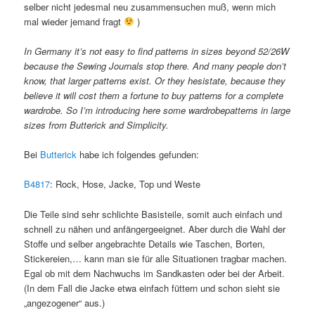
selber nicht jedesmal neu zusammensuchen muß, wenn mich
mal wieder jemand fragt
)
In Germany it’s not easy to find patterns in sizes beyond 52/26W
because the Sewing Journals stop there. And many people don’t
know, that larger patterns exist. Or they hesistate, because they
believe it will cost them a fortune to buy patterns for a complete
wardrobe. So I’m introducing here some wardrobepatterns in large
sizes from Butterick and Simplicity.
Bei
Butterick
habe ich folgendes gefunden:
B4817
: Rock, Hose, Jacke, Top und Weste
Die Teile sind sehr schlichte Basisteile, somit auch einfach und
schnell zu nähen und anfängergeeignet. Aber durch die Wahl der
Stoffe und selber angebrachte Details wie Taschen, Borten,
Stickereien,… kann man sie für alle Situationen tragbar machen.
Egal ob mit dem Nachwuchs im Sandkasten oder bei der Arbeit.
(In dem Fall die Jacke etwa einfach füttern und schon sieht sie
„angezogener“ aus.)