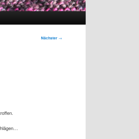
Nächster
→
roffen.
schlägen…