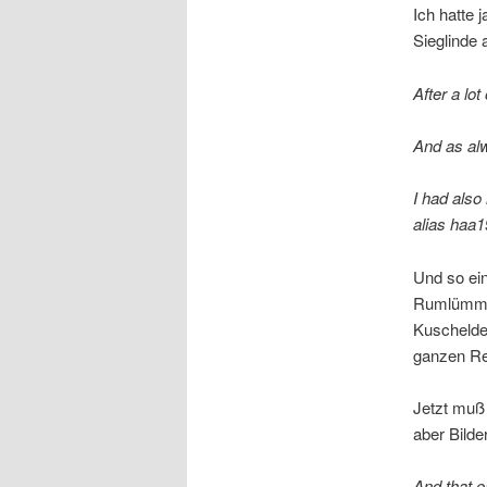
Ich hatte 
Sieglinde 
After a lo
And as alw
I had also
alias haa1
Und so ein
Rumlümmel
Kuschelde
ganzen Re
Jetzt muß 
aber Bilder
And that e