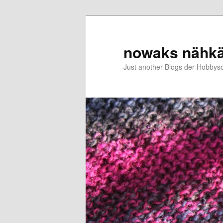
Zum
primären
Inhalt
nowaks nähk
springen
Just another Blogs der Hobbys