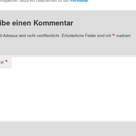
hlagwortet. Setze ein Lesezeichen für den
Permalink
.
ibe einen Kommentar
*
l-Adresse wird nicht veröffentlicht.
Erforderliche Felder sind mit
markiert
*
ar