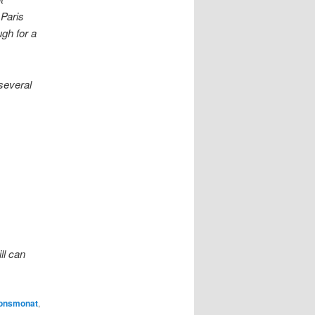
 Paris
ugh for a
 several
ll can
ionsmonat
,