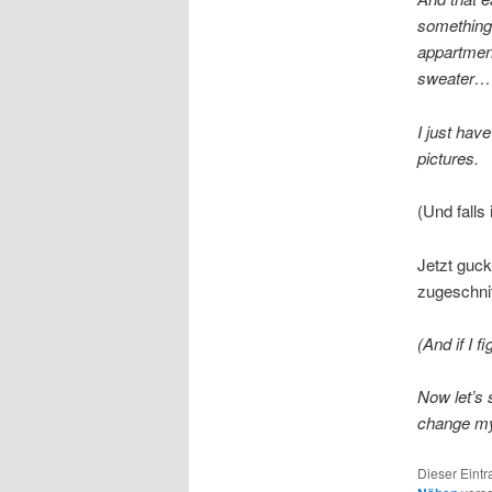
something 
appartment
sweater… b
I just hav
pictures.
(Und falls
Jetzt guck
zugeschnit
(And if I f
Now let’s s
change 
Dieser Eint