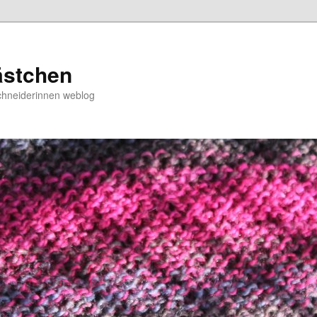
ästchen
chneiderinnen weblog