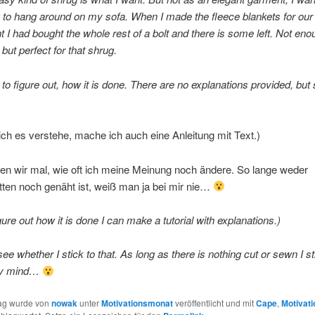
to hang around on my sofa. When I made the fleece blankets for our
 I had bought the whole rest of a bolt and there is some left. Not eno
ut perfect for that shrug.
e to figure out, how it is done. There are no explanations provided, but
 ich es verstehe, mache ich auch eine Anleitung mit Text.)
en wir mal, wie oft ich meine Meinung noch ändere. So lange weder
ten noch genäht ist, weiß man ja bei mir nie…
igure out how it is done I can make a tutorial with explanations.)
ee whether I stick to that. As long as there is nothing cut or sewn I sti
my mind…
rag wurde von
nowak
unter
Motivationsmonat
veröffentlicht und mit
Cape
,
Motivat