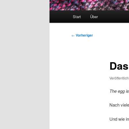
Hauptmenü
Start
Über
Beitragsnavigation
←
Vorheriger
Das
Veröffentlic
The egg is
Nach viele
Und wie im