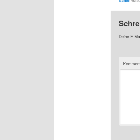
Nähen
versc
Schre
Deine E-Mai
Komment