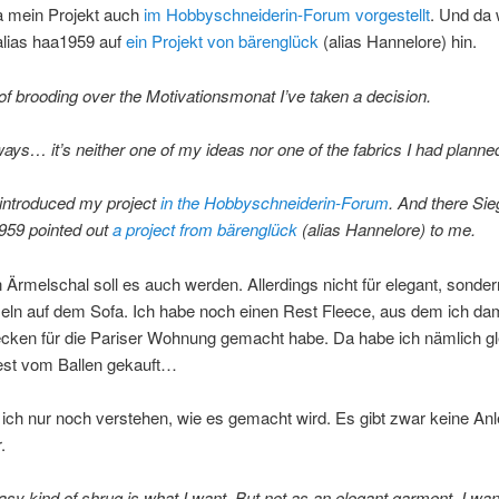
ja mein Projekt auch
im Hobbyschneiderin-Forum vorgestellt
. Und da
alias haa1959 auf
ein Projekt von bärenglück
(alias Hannelore) hin.
t of brooding over the Motivationsmonat I’ve taken a decision.
ays… it’s neither one of my ideas nor one of the fabrics I had planne
 introduced my project
in the Hobbyschneiderin-Forum
. And there Sie
959 pointed out
a project from bärenglück
(alias Hannelore) to me.
 Ärmelschal soll es auch werden. Allerdings nicht für elegant, sonde
n auf dem Sofa. Ich habe noch einen Rest Fleece, aus dem ich dam
cken für die Pariser Wohnung gemacht habe. Da habe ich nämlich gl
st vom Ballen gekauft…
ich nur noch verstehen, wie es gemacht wird. Es gibt zwar keine Anl
.
asy kind of shrug is what I want. But not as an elegant garment, I wan