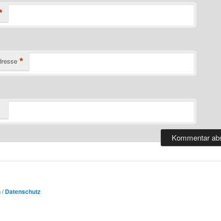
*
*
dresse
n
/
Datenschutz