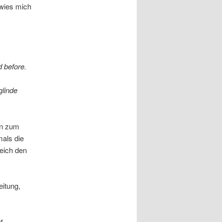
 wies mich
d before.
glinde
rn zum
als die
eich den
eitung,
t