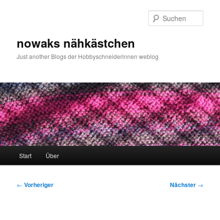
Zum
primären
Such
Inhalt
springen
nowaks nähkästchen
Just another Blogs der Hobbyschneiderinnen weblog
Hauptmenü
Start
Über
Beitragsnavigation
←
Vorheriger
Nächster
→