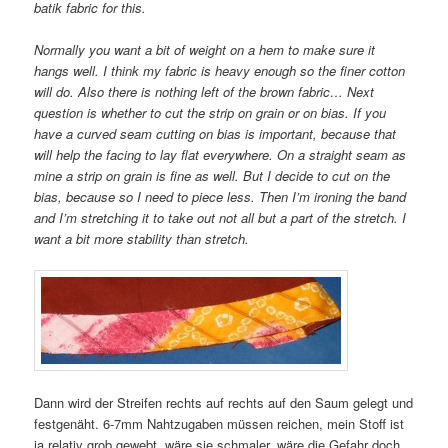
batik fabric for this.
Normally you want a bit of weight on a hem to make sure it
hangs well. I think my fabric is heavy enough so the finer cotton
will do. Also there is nothing left of the brown fabric… Next
question is whether to cut the strip on grain or on bias. If you
have a curved seam cutting on bias is important, because that
will help the facing to lay flat everywhere. On a straight seam as
mine a strip on grain is fine as well. But I decide to cut on the
bias, because so I need to piece less. Then I’m ironing the band
and I’m stretching it to take out not all but a part of the stretch. I
want a bit more stability than stretch.
Dann wird der Streifen rechts auf rechts auf den Saum gelegt und
festgenäht. 6-7mm Nahtzugaben müssen reichen, mein Stoff ist
ja relativ grob gewebt, wäre sie schmaler, wäre die Gefahr doch