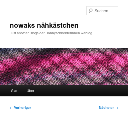
Zum
primären
Such
Inhalt
springen
nowaks nähkästchen
Just another Blogs der Hobbyschneiderinnen weblog
Hauptmenü
Start
Über
Beitragsnavigation
←
Vorheriger
Nächster
→