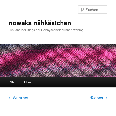
Zum
primären
Such
Inhalt
springen
nowaks nähkästchen
Just another Blogs der Hobbyschneiderinnen weblog
Hauptmenü
Start
Über
Beitragsnavigation
←
Vorheriger
Nächster
→