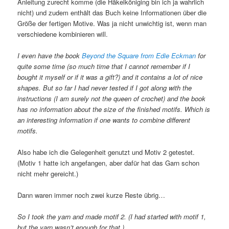
Anleitung zurecht komme (die Häkelköniging bin ich ja wahrlich
nicht) und zudem enthält das Buch keine Informationen über die
Größe der fertigen Motive. Was ja nicht unwichtig ist, wenn man
verschiedene kombinieren will.
I even have the book
Beyond the Square from Edie Eckman
for
quite some time (so much time that I cannot remember if I
bought it myself or if it was a gift?) and it contains a lot of nice
shapes. But so far I had never tested if I got along with the
instructions (I am surely not the queen of crochet) and the book
has no information about the size of the finished motifs. Which is
an interesting information if one wants to combine different
motifs.
Also habe ich die Gelegenheit genutzt und Motiv 2 getestet.
(Motiv 1 hatte ich angefangen, aber dafür hat das Garn schon
nicht mehr gereicht.)
Dann waren immer noch zwei kurze Reste übrig…
So I took the yarn and made motif 2. (I had started with motif 1,
but the yarn wasn’t enough for that.)