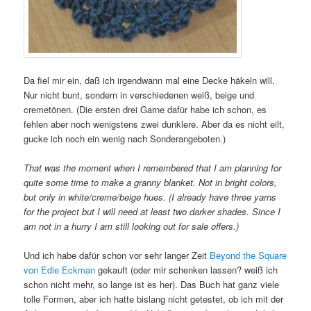
Da fiel mir ein, daß ich irgendwann mal eine Decke häkeln will.
Nur nicht bunt, sondern in verschiedenen weiß, beige und
cremetönen. (Die ersten drei Garne dafür habe ich schon, es
fehlen aber noch wenigstens zwei dunklere. Aber da es nicht eilt,
gucke ich noch ein wenig nach Sonderangeboten.)
That was the moment when I remembered that I am planning for
quite some time to make a granny blanket. Not in bright colors,
but only in white/creme/beige hues. (I already have three yarns
for the project but I will need at least two darker shades. Since I
am not in a hurry I am still looking out for sale offers.)
Und ich habe dafür schon vor sehr langer Zeit
Beyond the Square
von Edie Eckman
gekauft (oder mir schenken lassen? weiß ich
schon nicht mehr, so lange ist es her). Das Buch hat ganz viele
tolle Formen, aber ich hatte bislang nicht getestet, ob ich mit der