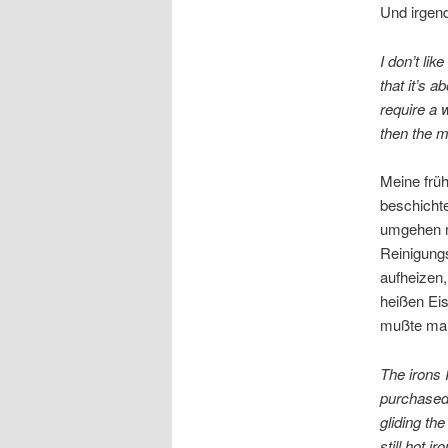
Und irgen
I don’t lik
that it’s a
require a 
then the m
Meine frü
beschicht
umgehen m
Reinigung
aufheizen
heißen Eis
mußte man
The irons 
purchased 
gliding th
still hot i