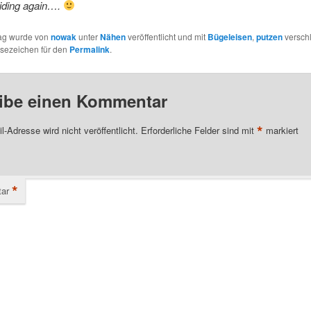
liding again….
rag wurde von
nowak
unter
Nähen
veröffentlicht und mit
Bügeleisen
,
putzen
verschl
esezeichen für den
Permalink
.
ibe einen Kommentar
*
l-Adresse wird nicht veröffentlicht.
Erforderliche Felder sind mit
markiert
*
ar