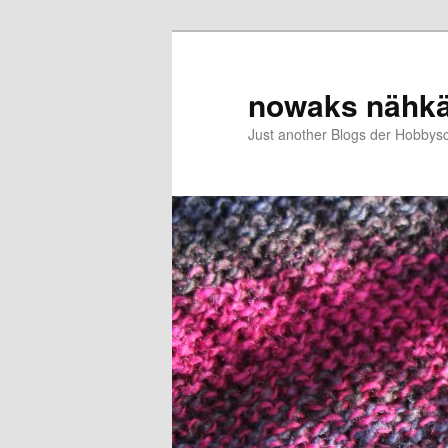
Zum
primären
Inhalt
nowaks nähk
springen
Just another Blogs der Hobbys