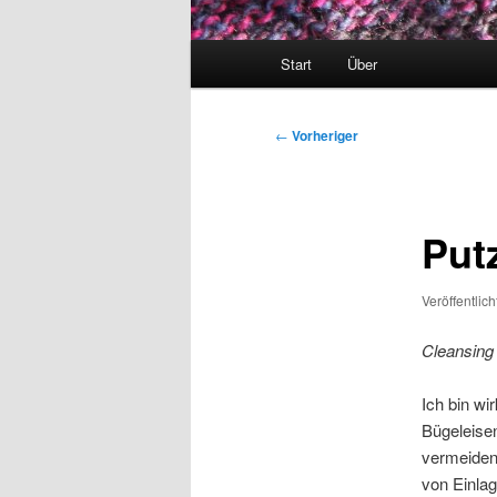
Hauptmenü
Start
Über
Beitragsnavigation
←
Vorheriger
Put
Veröffentlic
Cleansing
Ich bin wi
Bügeleisen
vermeiden
von Einlag