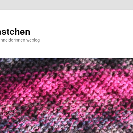
ästchen
chneiderinnen weblog