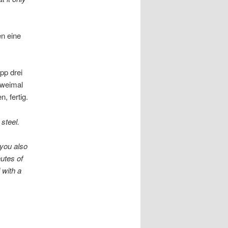
n eine
pp drei
zweimal
, fertig.
 steel.
d you also
nutes of
 with a