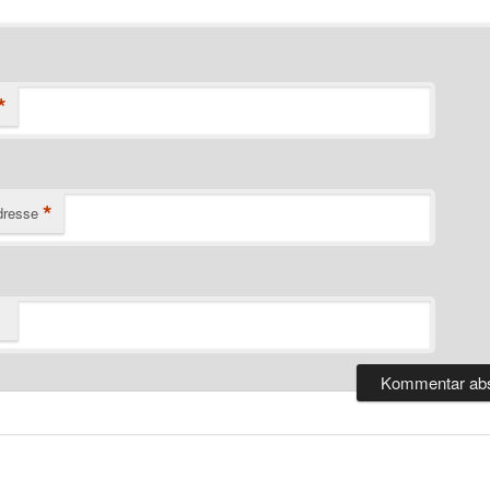
*
*
dresse