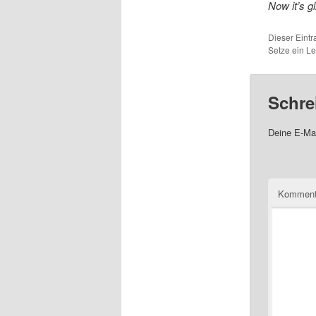
Now it’s g
Dieser Eint
Setze ein L
Schre
Deine E-Mai
Komment