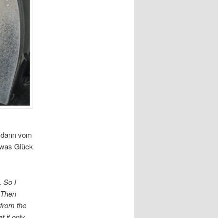
… dann vom
twas Glück
.
So I
. Then
 from the
t it only