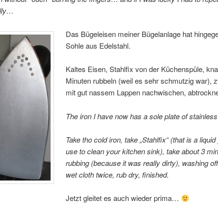
lly…
Das Bügeleisen meiner Bügelanlage hat hingege
Sohle aus Edelstahl.
Kaltes Eisen, Stahlfix von der Küchenspüle, kna
Minuten rubbeln (weil es sehr schmutzig war), 
mit gut nassem Lappen nachwischen, abtrocknen
The iron I have now has a sole plate of stainless
Take tho cold iron, take „Stahlfix“ (that is a liqui
use to clean your kitchen sink), take about 3 mi
rubbing (because it was really dirty), washing off
wet cloth twice, rub dry, finished.
Jetzt gleitet es auch wieder prima…