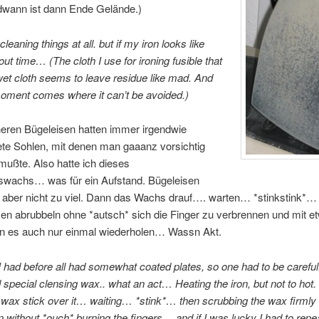
dwann ist dann Ende Gelände.)
e cleaning things at all. but if my iron looks like
bout time… (The cloth I use for ironing fusible that
wet cloth seems to leave residue like mad. And
oment comes where it can’t be avoided.)
heren Bügeleisen hatten immer irgendwie
ete Sohlen, mit denen man gaaanz vorsichtig
ußte. Also hatte ich dieses
swachs… was für ein Aufstand. Bügeleisen
, aber nicht zu viel. Dann das Wachs drauf…. warten… *stinkstink*
en abrubbeln ohne *autsch* sich die Finger zu verbrennen und mit e
 es auch nur einmal wiederholen… Wassn Akt.
I had before all had somewhat coated plates, so one had to be careful
special clensing wax.. what an act… Heating the iron, but not to hot
e wax stick over it… waiting… *stink*… then scrubbing the wax firmly
ron without *ouch* burning the fingers… and if I was lucky I had to repea