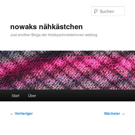
Zum
primären
Such
Inhalt
springen
nowaks nähkästchen
Just another Blogs der Hobbyschneiderinnen weblog
Hauptmenü
Start
Über
Beitragsnavigation
←
Vorheriger
Nächster
→