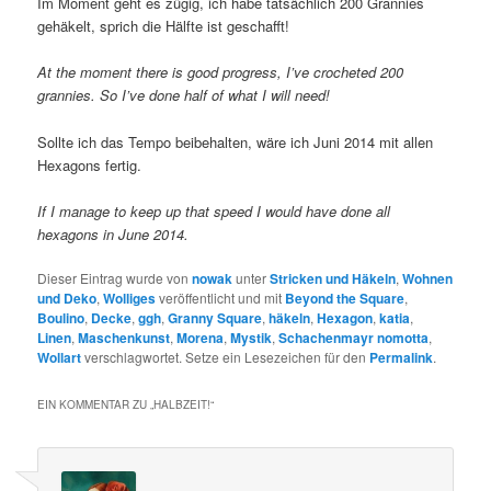
Im Moment geht es zügig, ich habe tatsächlich 200 Grannies
gehäkelt, sprich die Hälfte ist geschafft!
At the moment there is good progress, I’ve crocheted 200
grannies. So I’ve done half of what I will need!
Sollte ich das Tempo beibehalten, wäre ich Juni 2014 mit allen
Hexagons fertig.
If I manage to keep up that speed I would have done all
hexagons in June 2014.
Dieser Eintrag wurde von
nowak
unter
Stricken und Häkeln
,
Wohnen
und Deko
,
Wolliges
veröffentlicht und mit
Beyond the Square
,
Boulino
,
Decke
,
ggh
,
Granny Square
,
häkeln
,
Hexagon
,
katia
,
Linen
,
Maschenkunst
,
Morena
,
Mystik
,
Schachenmayr nomotta
,
Wollart
verschlagwortet. Setze ein Lesezeichen für den
Permalink
.
EIN KOMMENTAR ZU „
HALBZEIT!
“