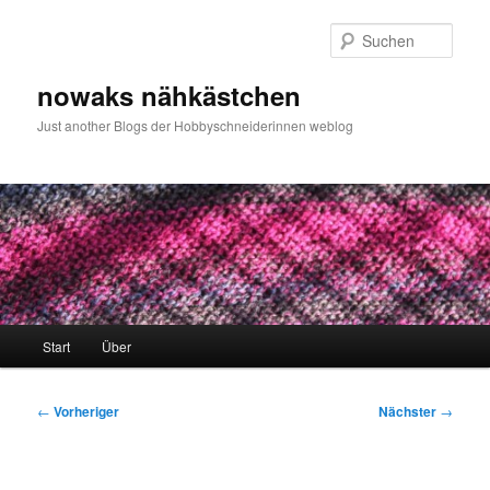
Zum
primären
Such
Inhalt
springen
nowaks nähkästchen
Just another Blogs der Hobbyschneiderinnen weblog
Hauptmenü
Start
Über
Beitragsnavigation
←
Vorheriger
Nächster
→