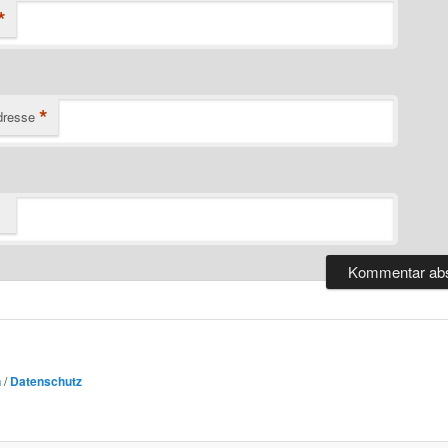
*
*
dresse
n
/
Datenschutz