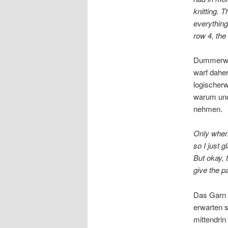
knitting. T
everything
row 4, the
Dummerwei
warf dahe
logischerw
warum und
nehmen.
Only when 
so I just 
But okay, t
give the p
Das Garn n
erwarten s
mittendrin