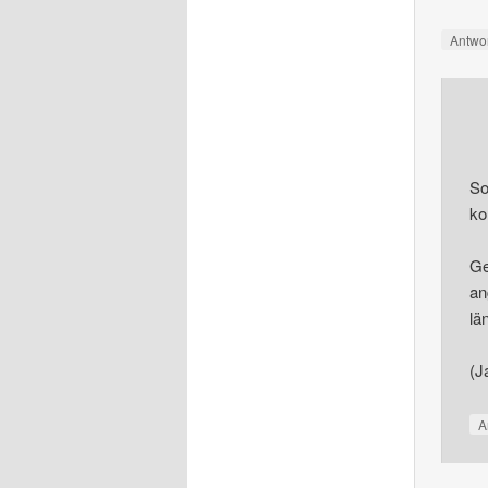
Antwo
So
ko
Ge
an
lä
(J
A