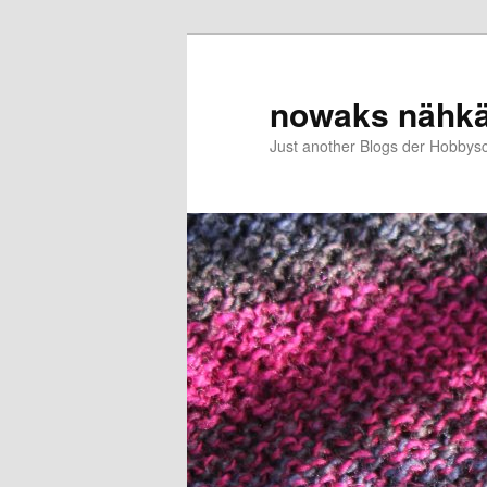
Zum
primären
Inhalt
nowaks nähk
springen
Just another Blogs der Hobbys