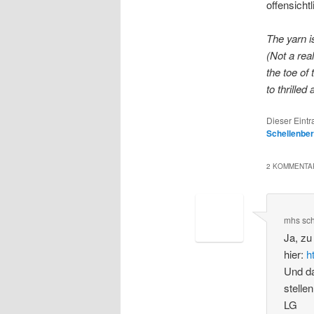
offensicht
The yarn i
(Not a real
the toe of
to thrilled
Dieser Eint
Schellenbe
2 KOMMENTAR
mhs
sc
Ja, zu
hier:
h
Und da
stelle
LG