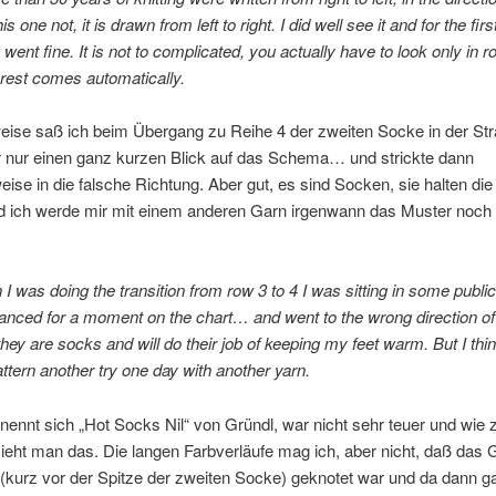
his one not, it is drawn from left to right. I did well see it and for the fir
 went fine. It is not to complicated, you actually have to look only in 
 rest comes automatically.
se saß ich beim Übergang zu Reihe 4 der zweiten Socke in der St
r nur einen ganz kurzen Blick auf das Schema… und strickte dann
eise in die falsche Richtung. Aber gut, es sind Socken, sie halten di
 ich werde mir mit einem anderen Garn irgenwann das Muster noch 
I was doing the transition from row 3 to 4 I was sitting in some public
glanced for a moment on the chart… and went to the wrong direction of
hey are socks and will do their job of keeping my feet warm. But I think
attern another try one day with another yarn.
ennt sich „Hot Socks Nil“ von Gründl, war nicht sehr teuer und wie 
ieht man das. Die langen Farbverläufe mag ich, aber nicht, daß das 
 (kurz vor der Spitze der zweiten Socke) geknotet war und da dann g