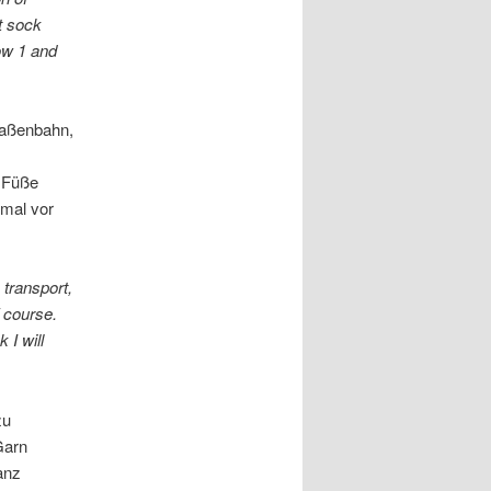
st sock
row 1 and
raßenbahn,
e Füße
mal vor
 transport,
 course.
 I will
zu
Garn
anz