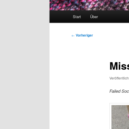
Hauptmenü
Start
Über
Beitragsnavigation
←
Vorheriger
Mis
Veröffentlic
Failed So