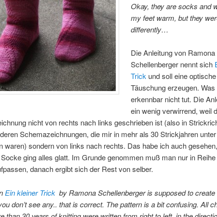
Okay, they are socks and w
my feet warm, but they we
differently…
Die Anleitung von Ramona
Schellenberger nennt sich
Trick
und soll eine optische
Täuschung erzeugen. Was 
erkennbar nicht tut. Die Anl
ein wenig verwirrend, weil d
hnung nicht von rechts nach links geschrieben ist (also in Strickri
nderen Schemazeichnungen, die mir in mehr als 30 Strickjahren unter
waren) sondern von links nach rechts. Das habe ich auch gesehen,
n Socke ging alles glatt. Im Grunde genommen muß man nur in Reihe 
fpassen, danach ergibt sich der Rest von selber.
rn
Ein kleiner Trick
by Ramona Schellenberger is supposed to create a
f you don’t see any.. that is correct. The pattern is a bit confusing. All ch
 than 30 years of knitting were written from right to left, in the directi