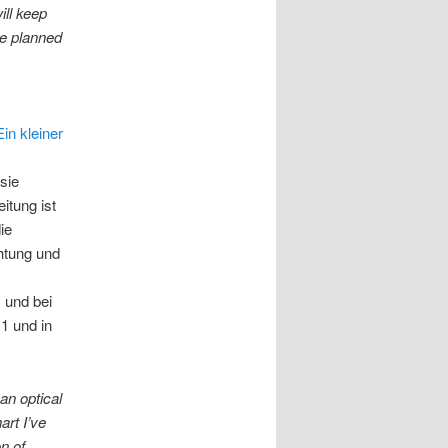
ill keep
re planned
Ein kleiner
sie
eitung ist
ie
chtung und
 und bei
1 und in
n optical
art I’ve
on of