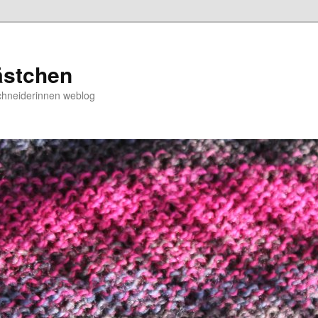
ästchen
chneiderinnen weblog