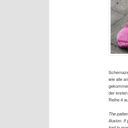
Schemazeic
wie alle a
gekommen 
der erste
Reihe 4 au
The patte
illusion. I
had in more