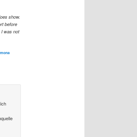
.
does show.
ort before
 I was not
mona
ich
nquelle