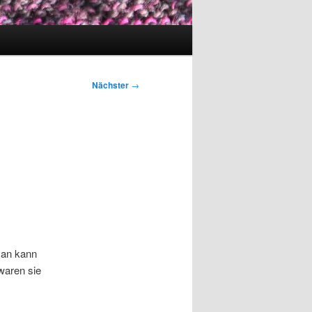
Nächster
→
man kann
waren sie