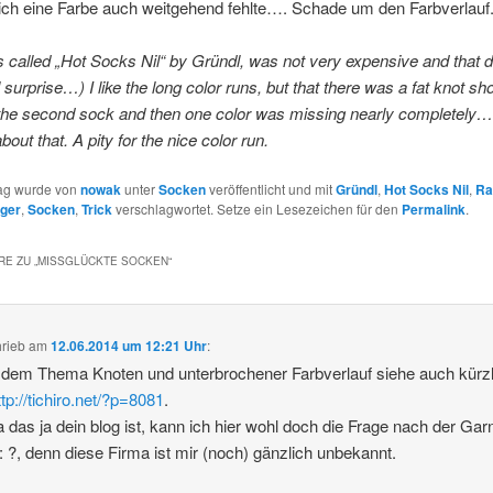
lich eine Farbe auch weitgehend fehlte…. Schade um den Farbverlauf
s called „Hot Socks Nil“ by Gründl, was not very expensive and that 
 surprise…) I like the long color runs, but that there was a fat knot sh
 the second sock and then one color was missing nearly completely…
 about that. A pity for the nice color run.
rag wurde von
nowak
unter
Socken
veröffentlicht und mit
Gründl
,
Hot Socks Nil
,
Ra
rger
,
Socken
,
Trick
verschlagwortet. Setze ein Lesezeichen für den
Permalink
.
E ZU „
MISSGLÜCKTE SOCKEN
“
hrieb
am
12.06.2014 um 12:21 Uhr
:
 dem Thema Knoten und unterbrochener Farbverlauf siehe auch kürzl
ttp://tichiro.net/?p=8081
.
 das ja dein blog ist, kann ich hier wohl doch die Frage nach der Gar
n: ?, denn diese Firma ist mir (noch) gänzlich unbekannt.