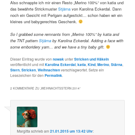
Also schnappte ich mir einen Resto „Merino 100%“ von katia und
das bewährte Strickmuster
Stjärna
von Karolina Eckerdal. Dann
noch ein Gesicht mit Perlgarn aufgestickt… schon haben wir ein
kleines und babygerechtes Geschenk.
So I grabbed some remnants from „Merino 100%“ by katia and
the TNT pattern
Stjärna
by Karolina Eckerdal. Adding a face with
some emboridery yarn… and we have a tiny baby gift.
Dieser Eintrag wurde von
nowak
unter
Stricken und Häkeln
veröffentlicht und mit
Karolina Eckerdal
,
katia
,
Kind
,
Merino
,
Stärna
,
Stern
,
Stricken
,
Weihnachten
verschlagwortet. Setze ein
Lesezeichen für den
Permalink
.
2 KOMMENTARE ZU „
WEIHNACHTSSTERN 2014
“
Margitta
schrieb
am
21.01.2015 um 13:42 Uhr
: