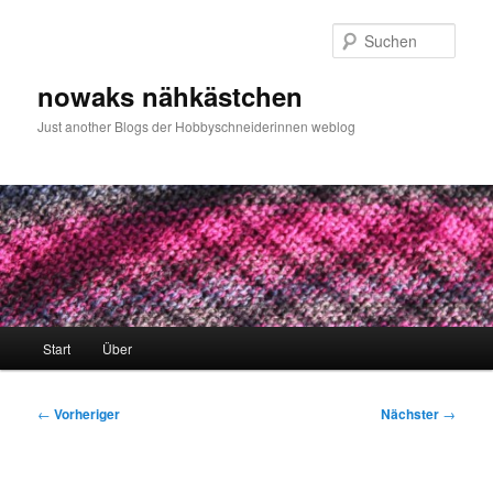
Zum
primären
Such
Inhalt
springen
nowaks nähkästchen
Just another Blogs der Hobbyschneiderinnen weblog
Hauptmenü
Start
Über
Beitragsnavigation
←
Vorheriger
Nächster
→