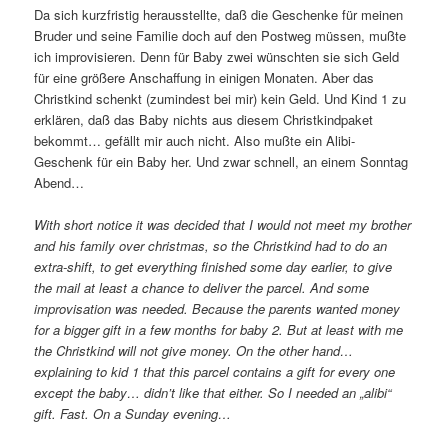
Da sich kurzfristig herausstellte, daß die Geschenke für meinen
Bruder und seine Familie doch auf den Postweg müssen, mußte
ich improvisieren. Denn für Baby zwei wünschten sie sich Geld
für eine größere Anschaffung in einigen Monaten. Aber das
Christkind schenkt (zumindest bei mir) kein Geld. Und Kind 1 zu
erklären, daß das Baby nichts aus diesem Christkindpaket
bekommt… gefällt mir auch nicht. Also mußte ein Alibi-
Geschenk für ein Baby her. Und zwar schnell, an einem Sonntag
Abend…
With short notice it was decided that I would not meet my brother
and his family over christmas, so the Christkind had to do an
extra-shift, to get everything finished some day earlier, to give
the mail at least a chance to deliver the parcel. And some
improvisation was needed. Because the parents wanted money
for a bigger gift in a few months for baby 2. But at least with me
the Christkind will not give money. On the other hand…
explaining to kid 1 that this parcel contains a gift for every one
except the baby… didn’t like that either. So I needed an „alibi“
gift. Fast. On a Sunday evening…