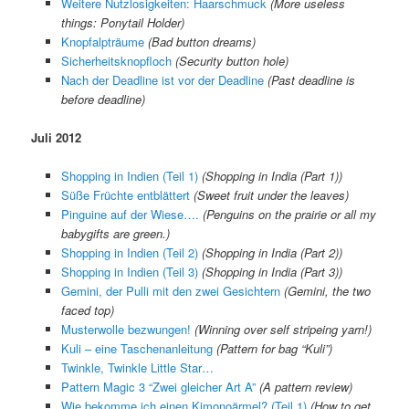
Weitere Nutzlosigkeiten: Haarschmuck
(More useless
things: Ponytail Holder)
Knopfalpträume
(Bad button dreams)
Sicherheitsknopfloch
(Security button hole)
Nach der Deadline ist vor der Deadline
(Past deadline is
before deadline)
Juli 2012
Shopping in Indien (Teil 1)
(Shopping in India (Part 1))
Süße Früchte entblättert
(Sweet fruit under the leaves)
Pinguine auf der Wiese….
(Penguins on the prairie or all my
babygifts are green.)
Shopping in Indien (Teil 2)
(Shopping in India (Part 2))
Shopping in Indien (Teil 3)
(Shopping in India (Part 3))
Gemini, der Pulli mit den zwei Gesichtern
(Gemini, the two
faced top)
Musterwolle bezwungen!
(Winning over self stripeing yarn!)
Kuli – eine Taschenanleitung
(Pattern for bag “Kuli”)
Twinkle, Twinkle Little Star…
Pattern Magic 3 “Zwei gleicher Art A”
(A pattern review)
Wie bekomme ich einen Kimonoärmel? (Teil 1)
(How to get