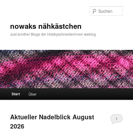
Zum
Zum
primären
sekundären
Such
Inhalt
Inhalt
springen
springen
nowaks nähkästchen
Just another Blogs der Hobbyschneiderinnen weblog
Hauptmenü
Start
Über
Aktueller Nadelblick August
1
2026