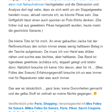
dann mal Nahaufnahmen
hochgeladen und die Diskussion und
Analyse dort legt nahe, dass es sich wohl um ein Doppelgewebe
handeln muss, aktuell vermute ich, es könnte Pikee sein. Das
Griffgefühl lässt einen auch spontan an Polo-Shirts denken. (Die
früher mal aus gewebtem Pikee hergestellt wurden, heute meist
die gestrickte Variante.)
Die kleine Tüte ist für mich. An einer gekauften Jacke hat der
Reißverschluss den schon immer etwas wenig haltbaren Beleg in
der Tasche aufgerissen. Da muss ich von Hand was drüber
nähen und suchte was leichtes, aber haltbares. Das Band ist
irgendwas gewirktes (schätze ich), doppelt gelegt und relativ
dünn. Natürlich brauche ich keine 10m davon, aber für 1€… (Mes
Folles des Soeurs) Erfahrungsgemäß brauche ich so was immer
mal für Reparaturen oder was auch immer.
Das war es tatsächlich… ganz brav, keine Dummheiten gemacht
und der gelbe Stoff ist zeitnah an meine Nichte gegangen.
Veröffentlicht unter
Paris
,
Shopping
|
Verschlagwortet mit
Mes Folles
De Soeurs
,
MMes Folles De Soeurs
,
Paris
,
Pikee
,
Sacré Coupons
,