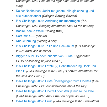
Challenge 2007: Pins on the right side, marks on the left
side)
Kölner Nähbrunch: Jeder mit jedem, alle gleichzeitig und
alle durcheinander
(Cologne Sewing Brunch)
P-A-Challenge 2007: Änderung rückübertragen
(P-A-
Challenge 2007: Bringing alterations back to the pattern)
Backe, backe Wolle
(Baking wool)
Satz mit X….
(Failure)
Knäuelfärbung
(Dyeing a ball)
P-A-Challenge 2007: Taille und Rocksaum
(P-A-Challenge
2007: Waist and hemline)
Bigger als PLUS oder jenseits von Burda
(Bigger than
PLUS or reaching beyond BWOF)
P-A-Challenge 2007: Letzte (?) Schnittänderung Rock und
Plan B
(
P-A-Challenge 2007:
Last (?) pattern alterations for
the skirt and Plan B)
P-A-Challenge 2007: Erste Überlegungen zum Oberteil
(P-A-
Challenge 2007: First considerations about the top)
P-A-Challenge 2007: Oberteil oder War ja nur so ‘ne Idee…
(P-A-Challenge 2007: About the top or just an idea…)
P-A-Challenge 2007: Frust
(P-A-Challenge 2007: Frustration)