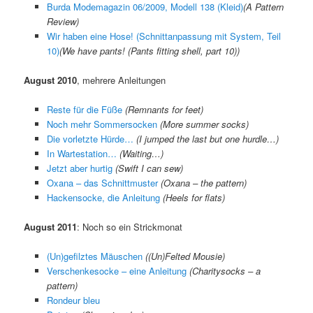
Burda Modemagazin 06/2009, Modell 138 (Kleid)
(A Pattern
Review)
Wir haben eine Hose! (Schnittanpassung mit System, Teil
10)
(
We have pants! (Pants fitting shell, part 10)
)
August 2010
, mehrere Anleitungen
Reste für die Füße
(Remnants for feet)
Noch mehr Sommersocken
(More summer socks)
Die vorletzte Hürde…
(I jumped the last but one hurdle…)
In Wartestation…
(Waiting…)
Jetzt aber hurtig
(Swift I can sew)
Oxana – das Schnittmuster
(Oxana – the pattern)
Hackensocke, die Anleitung
(Heels for flats)
August 2011
: Noch so ein Strickmonat
(Un)gefilztes Mäuschen
((Un)Felted Mousie)
Verschenkesocke – eine Anleitung
(Charitysocks – a
pattern)
Rondeur bleu