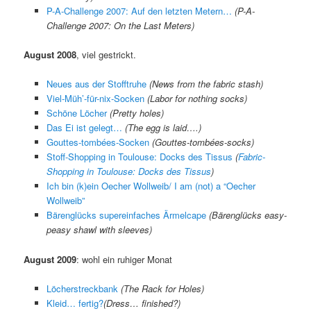
P-A-Challenge 2007: Auf den letzten Metern…
(P-A-
Challenge 2007: On the Last Meters)
August 2008
, viel gestrickt.
Neues aus der Stofftruhe
(News from the fabric stash)
Viel-Müh’-für-nix-Socken
(Labor for nothing socks)
Schöne Löcher
(Pretty holes)
Das Ei ist gelegt…
(The egg is laid….)
Gouttes-tombées-Socken
(Gouttes-tombées-socks)
Stoff-Shopping in Toulouse: Docks des Tissus
(
Fabric-
Shopping in Toulouse: Docks des Tissus
)
Ich bin (k)ein Oecher Wollweib/ I am (not) a “Oecher
Wollweib”
Bärenglücks supereinfaches Ärmelcape
(Bärenglücks easy-
peasy shawl with sleeves)
August 2009
: wohl ein ruhiger Monat
Löcherstreckbank
(
The Rack for Holes
)
Kleid… fertig?
(
Dress… finished?
)