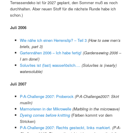
Terrassendeko ist für 2027 geplant, den Sommer muß es noch
durchhalten. Aber neuen Stoff für die nächste Runde habe ich
schon.)
Juli 2006
Wie nähe ich einen Herrenslip? – Teil 3
(How to sew men’s
briefs, part 3)
Gartennähen 2006 – Ich habe fertig!
(Gardensewing 2006 –
I am done!)
Soluvlies ist (fast) wasserlöslich….
(Soluvlies is (nearly)
watersoluble)
Juli 2007
P-A-Challenge 2007: Proberock
(P-A-Challenge2007: Skirt
muslin)
Marmorieren in der Mikrowelle
(Marbling in the microwave)
Dyeing comes before knitting
(Färben kommt vor dem
Stricken)
P-A-Challenge 2007: Rechts gesteckt, links markiert.
(P-A-