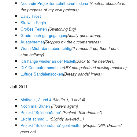
Noch ein Projektfortschrittsverhinderer
(Another obstacle to
the progress of my own projects)
Daisy Frost
Skew in Regia
Großes Testen
(Swatching Big)
Grade noch gut gegangen
(
Nearly gone wrong
)
Ausgebremst
(
Stopped by the circumstances
)
Wenn Mist, dann aber richtig
(
If I mess it up, then I don’t
stop halfway
)
Ich hänge wieder an der Nadel!
(
Back to the neeldes!
)
DIY Computermaschine
(
DIY computerized sewing machine
)
Luftige Sandalensocken
(
Breezy sandal liners
)
Juli 2011
Motive 1, 3 und 4
(Motifs 1, 3 and 4)
Noch mal Blüten
(Flowers again)
Projekt “Seidenträume”
(Project “Silk dreams”)
Leicht schräg…
(Slightly skewed…)
Projekt “Seidenträume” geht weiter
(Project “Silk Dreams”
goes on)