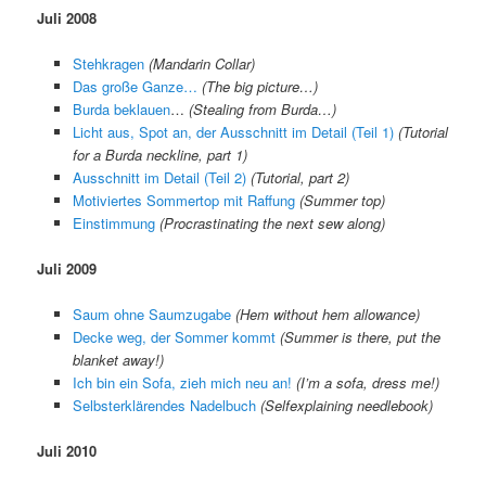
Juli 2008
Stehkragen
(Mandarin Collar)
Das große Ganze…
(The big picture…)
Burda beklauen
…
(Stealing from Burda…)
Licht aus, Spot an, der Ausschnitt im Detail (Teil 1)
(Tuto
rial
for a Burda neckline, part 1)
Ausschnitt im Detail (Teil 2)
(Tutorial, part 2)
Motiviertes Sommertop mit Raffung
(Summer top)
Einstimmung
(Procrastinating the next sew along)
Juli 2009
Saum ohne Saumzugabe
(
Hem without hem allowance
)
Decke weg, der Sommer kommt
(
Summer is there, put the
blanket away!
)
Ich bin ein Sofa, zieh mich neu an!
(
I’m a sofa, dress me!
)
Selbsterklärendes Nadelbuch
(
Selfexplaining needlebook
)
Juli 2010