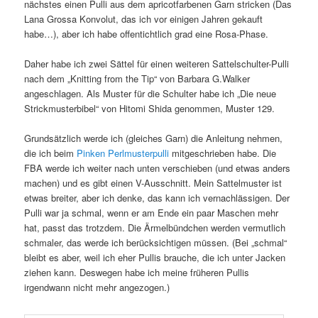
nächstes einen Pulli aus dem apricotfarbenen Garn stricken (Das
Lana Grossa Konvolut, das ich vor einigen Jahren gekauft
habe…), aber ich habe offentichtlich grad eine Rosa-Phase.
Daher habe ich zwei Sättel für einen weiteren Sattelschulter-Pulli
nach dem „Knitting from the Tip“ von Barbara G.Walker
angeschlagen. Als Muster für die Schulter habe ich „Die neue
Strickmusterbibel“ von Hitomi Shida genommen, Muster 129.
Grundsätzlich werde ich (gleiches Garn) die Anleitung nehmen,
die ich beim
Pinken Perlmusterpulli
mitgeschrieben habe. Die
FBA werde ich weiter nach unten verschieben (und etwas anders
machen) und es gibt einen V-Ausschnitt. Mein Sattelmuster ist
etwas breiter, aber ich denke, das kann ich vernachlässigen. Der
Pulli war ja schmal, wenn er am Ende ein paar Maschen mehr
hat, passt das trotzdem. Die Ärmelbündchen werden vermutlich
schmaler, das werde ich berücksichtigen müssen. (Bei „schmal“
bleibt es aber, weil ich eher Pullis brauche, die ich unter Jacken
ziehen kann. Deswegen habe ich meine früheren Pullis
irgendwann nicht mehr angezogen.)