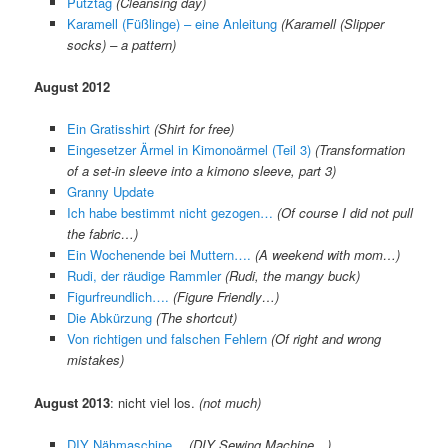
Putztag
(Cleansing day)
Karamell (Füßlinge) – eine Anleitung
(Karamell (Slipper
socks) – a pattern)
August 2012
Ein Gratisshirt
(Shirt for free)
Eingesetzer Ärmel in Kimonoärmel (Teil 3)
(Transformation
of a set-in sleeve into a kimono sleeve, part 3)
Granny Update
Ich habe bestimmt nicht gezogen…
(Of course I did not pull
the fabric…)
Ein Wochenende bei Muttern….
(A weekend with mom…)
Rudi, der räudige Rammler
(Rudi, the mangy buck)
Figurfreundlich….
(Figure Friendly…)
Die Abkürzung
(The shortcut)
Von richtigen und falschen Fehlern
(Of right and wrong
mistakes)
August 2013
: nicht viel los.
(not much)
DIY Nähmaschine…
(DIY Sewing Machine…)