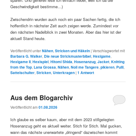
sparen. Und generell lese ich einfach lieber, weil ich da die
Geschwindigkeit bestimme…)
Zwischendrin wurden auch noch ein paar Sachen fertig, die ich
hoffentlich in nächster Zeit auch zeigen werde. Zumindest vor
den nächsten Nadelblick in zwei Monaten. Aber das hier ist der
aktuell Stand heute.
Veröffentlicht unter
Nähen
,
Stricken und Häkeln
|
Verschlagwortet mit
Barbara G. Walker
,
Die neue Strickmusterbibel
,
Hexigame
,
Hexigame II
,
Hexispiel
,
Hitomi Shida
,
Hosenanzug
,
Jacket
,
Knitting
from the Top
,
Lana Grossa
,
Nähen
,
Noli me Tangere
,
pikieren
,
Pulli
,
Sattelschulter
,
Stricken
,
Unterkragen
|
1
Antwort
Aus dem Blogarchiv
Veröffentlicht am
01.08.2026
Ich glaube es selber kaum, aber mit dem 2023 stillgelegten
Hosenanzug geht es aktuell weiter. Stich für Stich. Mal gucken,
wann das nächste unerwartete „dringend“ dazwischen kommt