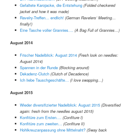
Gefaltete Karojacke, die Entstehung
(Folded checkered
jacket and how it was made)
Ravelry-Treffen… endlich!
(German Ravelers’ Meeting…
finally!)
Eine Tasche voller Grannies….
(A Bag Full of Grannies…)
August 2014
Frischer Nadelblick: August 2014
(Fresh look on needles:
August 2014)
Spannen in der Runde
(Blocking around)
Dekadenz-Clutch
(Clutch of Decadence)
Ich liebe Tauschgeschäfte…
(I love swapping…)
August 2015
Wieder diversifizierter Nadelblick: August 2015
(Diversified
again: fresh from the needles august 2015)
Konfitüre zum Ersten….
(Confiture I)
Konfitüre zum zweiten…
(Confiture II)
Hohlkreuzanpassung ohne Mittelnaht?
(Sway back