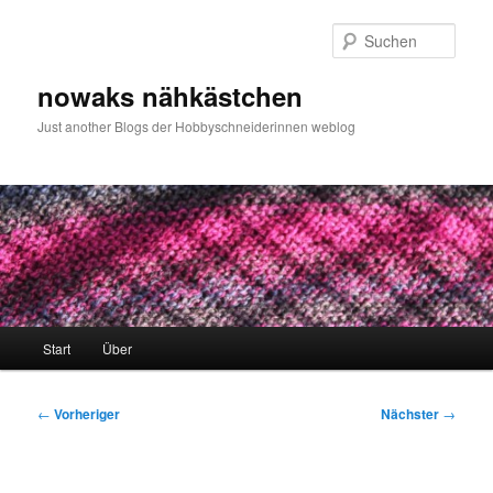
Zum
primären
Such
Inhalt
springen
nowaks nähkästchen
Just another Blogs der Hobbyschneiderinnen weblog
Hauptmenü
Start
Über
Beitragsnavigation
←
Vorheriger
Nächster
→