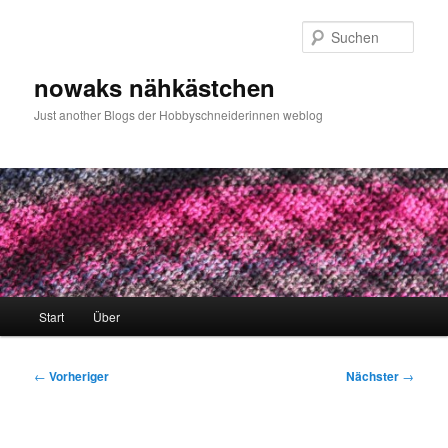
Zum
primären
Such
Inhalt
springen
nowaks nähkästchen
Just another Blogs der Hobbyschneiderinnen weblog
Hauptmenü
Start
Über
Beitragsnavigation
←
Vorheriger
Nächster
→