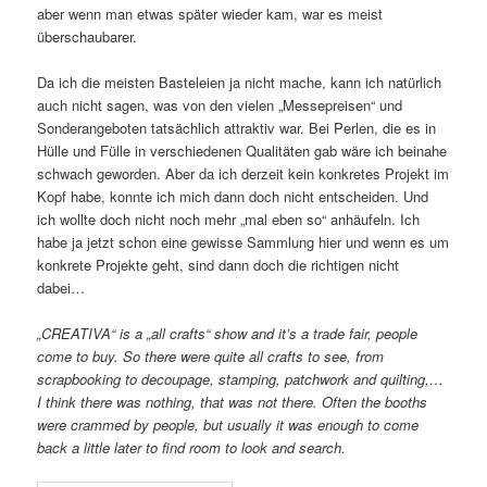
aber wenn man etwas später wieder kam, war es meist
überschaubarer.
Da ich die meisten Basteleien ja nicht mache, kann ich natürlich
auch nicht sagen, was von den vielen „Messepreisen“ und
Sonderangeboten tatsächlich attraktiv war. Bei Perlen, die es in
Hülle und Fülle in verschiedenen Qualitäten gab wäre ich beinahe
schwach geworden. Aber da ich derzeit kein konkretes Projekt im
Kopf habe, konnte ich mich dann doch nicht entscheiden. Und
ich wollte doch nicht noch mehr „mal eben so“ anhäufeln. Ich
habe ja jetzt schon eine gewisse Sammlung hier und wenn es um
konkrete Projekte geht, sind dann doch die richtigen nicht
dabei…
„CREATIVA“ is a „all crafts“ show and it’s a trade fair, people
come to buy. So there were quite all crafts to see, from
scrapbooking to decoupage, stamping, patchwork and quilting,…
I think there was nothing, that was not there. Often the booths
were crammed by people, but usually it was enough to come
back a little later to find room to look and search.