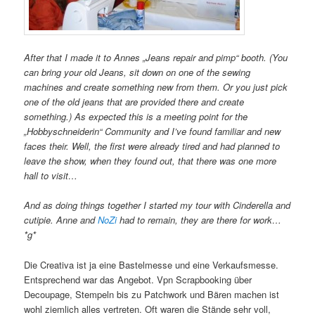
After that I made it to Annes „Jeans repair and pimp“ booth. (You
can bring your old Jeans, sit down on one of the sewing
machines and create something new from them. Or you just pick
one of the old jeans that are provided there and create
something.) As expected this is a meeting point for the
„Hobbyschneiderin“ Community and I’ve found familiar and new
faces their. Well, the first were already tired and had planned to
leave the show, when they found out, that there was one more
hall to visit…
And as doing things together I started my tour with Cinderella and
cutipie. Anne and
NoZi
had to remain, they are there for work…
*g*
Die Creativa ist ja eine Bastelmesse und eine Verkaufsmesse.
Entsprechend war das Angebot. Vpn Scrapbooking über
Decoupage, Stempeln bis zu Patchwork und Bären machen ist
wohl ziemlich alles vertreten. Oft waren die Stände sehr voll,