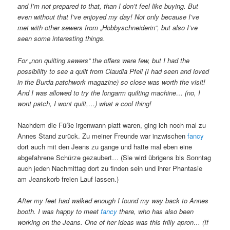
and I’m not prepared to that, than I don’t feel like buying. But
even without that I’ve enjoyed my day! Not only because I’ve
met with other sewers from „Hobbyschneiderin“, but also I’ve
seen some interesting things.
For „non quilting sewers“ the offers were few, but I had the
possibility to see a quilt from Claudia Pfeil (I had seen and loved
in the Burda patchwork magazine) so close was worth the visit!
And I was allowed to try the longarm quilting machine… (no, I
wont patch, I wont quilt,…) what a cool thing!
Nachdem die Füße irgenwann platt waren, ging ich noch mal zu
Annes Stand zurück. Zu meiner Freunde war inzwischen
fancy
dort auch mit den Jeans zu gange und hatte mal eben eine
abgefahrene Schürze gezaubert… (Sie wird übrigens bis Sonntag
auch jeden Nachmittag dort zu finden sein und ihrer Phantasie
am Jeanskorb freien Lauf lassen.)
After my feet had walked enough I found my way back to Annes
booth. I was happy to meet
fancy
there, who has also been
working on the Jeans. One of her ideas was this frilly apron… (If