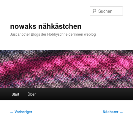
Zum
primären
Such
Inhalt
springen
nowaks nähkästchen
Just another Blogs der Hobbyschneiderinnen weblog
Hauptmenü
Start
Über
Beitragsnavigation
←
Vorheriger
Nächster
→