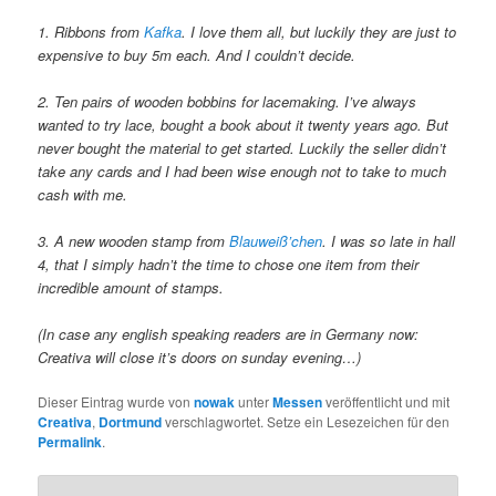
1. Ribbons from
Kafka
. I love them all, but luckily they are just to
expensive to buy 5m each. And I couldn’t decide.
2. Ten pairs of wooden bobbins for lacemaking. I’ve always
wanted to try lace, bought a book about it twenty years ago. But
never bought the material to get started. Luckily the seller didn’t
take any cards and I had been wise enough not to take to much
cash with me.
3. A new wooden stamp from
Blauweiß’chen
. I was so late in hall
4, that I simply hadn’t the time to chose one item from their
incredible amount of stamps.
(In case any english speaking readers are in Germany now:
Creativa will close it’s doors on sunday evening…)
Dieser Eintrag wurde von
nowak
unter
Messen
veröffentlicht und mit
Creativa
,
Dortmund
verschlagwortet. Setze ein Lesezeichen für den
Permalink
.