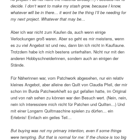
decide. I don’t want to make my stash grow, because I know,
whatever will be in there… it wont be the thing I’ll be needing for
my next project. Whatever that may be…
Aber ich war nicht zum Kaufen da, auch wenn einige
Verlockungen groß waren. Aber so geht es mir meistens, wenn
es zu viel Angebot ist und neu, dann bin ich nicht in Kauflaune.
Trotzdem habe ich mich bestens unterhalten. Nicht nur mit den
anderen Hobbyschneiderinnen, sondern auch an einigen der
Stände.
Für Näherinnen war, vom Patchwork abgesehen, nur ein relativ
kleines Angebot, aber alleine den Quilt von Claudia Pfeil, der mir
schon im Burda Patchworkheft so gut gefallen hatte, im Original
und von nah sehen zu können war den Besuch wert. (Nein, nein,
nein ich interessiere mich nicht für Patchen und Quilten…) Und
mit einer Longarm Quiltmaschine spielen zu dürfen… ein
Erlebnis! Einfach ein geiles Teil…
But buying was not my primary intention, even if some things
were tempting. But that is normal for me: If the choice is too big