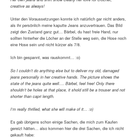
creative as always!
Unter den Voraussetzungen konnte ich natürlich gar nicht anders,
als ihr persönlich meine kaputte Jeans anzuvertrauen. Das Bild
zeigt den Zustand ganz gut… Bärbel, du hast freie Hand, nur
sollten hinterher die Löcher an der Stelle weg sein, die Hose noch
eine Hose sein und nicht kürzer als 7/8.
Ich bin gespannt, was rauskommt… :o)
So I couldn’t do anything else but to deliver my old, damaged
jeans personally in her creative hands. The picture shows the
state of the jeans quite well…. Bärbel, feel free! Only there
shouldn’t be holes at that place, it shold still be a trouser and not
shorter than capri length.
I’m really thrilled, what she will make of it… :o)
Es gab übrigens schon einige Sachen, die mich zum Kaufen
gereizt hätten… also kommen hier die drei Sachen, die ich nicht
gekauft habe: