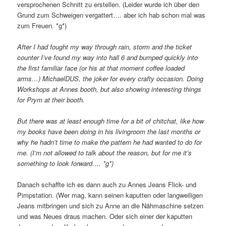
versprochenen Schnitt zu erstellen. (Leider wurde ich über den
Grund zum Schweigen vergattert…. aber ich hab schon mal was
zum Freuen. *g*)
After I had fought my way through rain, storm and the ticket
counter I’ve found my way into hall 6 and bumped quickly into
the first familiar face (or his at that moment coffee loaded
arms…) MichaelDUS, the joker for every crafty occasion. Doing
Workshops at Annes booth, but also showing interesting things
for Prym at their booth.
But there was at least enough time for a bit of chitchat, like how
my books have been doing in his livingroom the last months or
why he hadn’t time to make the pattern he had wanted to do for
me. (I’m not allowed to talk about the reason, but for me it’s
something to look forward…. *g*)
Danach schaffte ich es dann auch zu Annes Jeans Flick- und
Pimpstation. (Wer mag, kann seinen kaputten oder langweiligen
Jeans mitbringen und sich zu Anne an die Nähmaschine setzen
und was Neues draus machen. Oder sich einer der kaputten