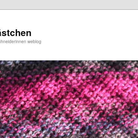
ästchen
chneiderinnen weblog