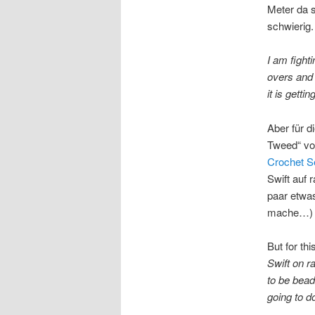
Meter da s
schwierig.
I am fight
overs and 
it is getting
Aber für d
Tweed“ von
Crochet S
Swift auf 
paar etwas
mache…)
But for th
Swift on r
to be bead
going to d