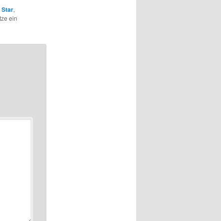
 Star
,
tze ein