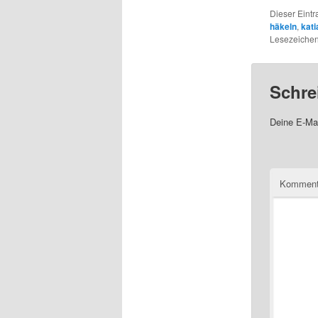
Dieser Eint
häkeln
,
kati
Lesezeichen
Schre
Deine E-Mai
Komment