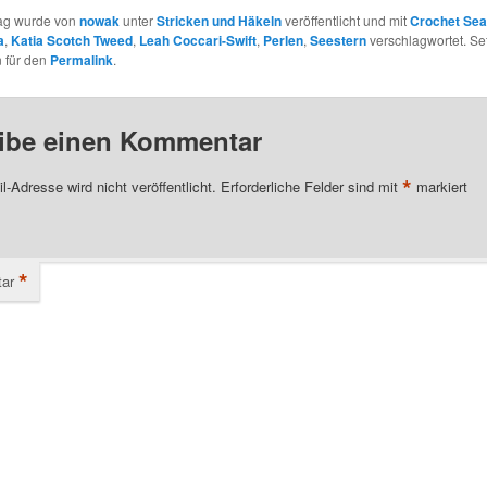
rag wurde von
nowak
unter
Stricken und Häkeln
veröffentlicht und mit
Crochet Sea
a
,
Katia Scotch Tweed
,
Leah Coccari-Swift
,
Perlen
,
Seestern
verschlagwortet. Se
 für den
Permalink
.
ibe einen Kommentar
*
l-Adresse wird nicht veröffentlicht.
Erforderliche Felder sind mit
markiert
*
ar