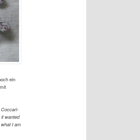
noch ein
mit
 Coccari-
 it wanted
a what I am