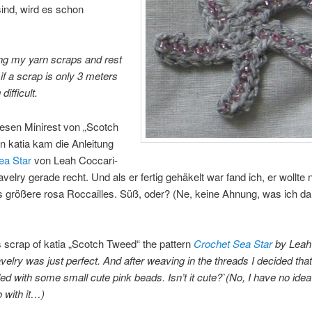
ind, wird es schon
ing my yarn scraps and rest
if a scrap is only 3 meters
 difficult.
iesen Minirest von „Scotch
 katia kam die Anleitung
ea Star
von Leah Coccari-
ravelry gerade recht. Und als er fertig gehäkelt war fand ich, er wollte 
 größere rosa Roccailles. Süß, oder? (Ne, keine Ahnung, was ich da
is scrap of katia „Scotch Tweed“ the pattern
Crochet Sea Star
by Leah
avelry was just perfect. And after weaving in the threads I decided that
ed with some small cute pink beads. Isn’t it cute?`(No, I have no ide
o with it…)