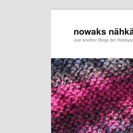
Zum
primären
Inhalt
nowaks nähk
springen
Just another Blogs der Hobbys