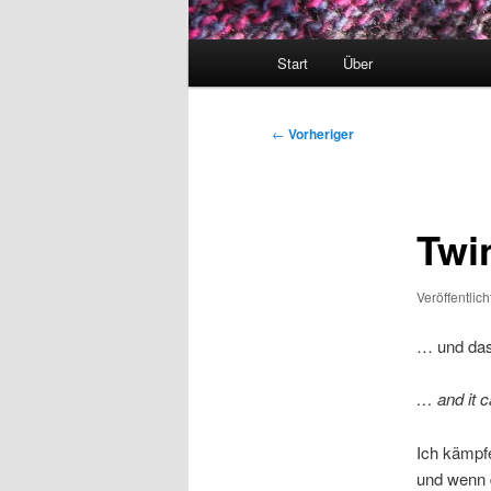
Hauptmenü
Start
Über
Beitragsnavigation
←
Vorheriger
Twin
Veröffentlic
… und das
… and it c
Ich kämpfe
und wenn 