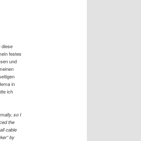
l diese
ein festes
ssen und
 meinen
eitigen
 Hema in
tte ich
mally, so I
aced the
ll cable
rker“ by