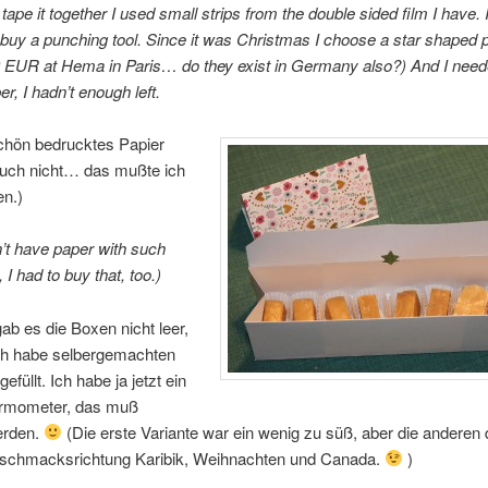
tape it together I used small strips from the double sided film I have. 
buy a punching tool. Since it was Christmas I choose a star shaped 
9 EUR at Hema in Paris… do they exist in Germany also?) And I ne
r, I hadn’t enough left.
chön bedrucktes Papier
auch nicht… das mußte ich
en.)
n’t have paper with such
, I had to buy that, too.)
gab es die Boxen nicht leer,
ch habe selbergemachten
efüllt. Ich habe ja jetzt ein
rmometer, das muß
erden.
(Die erste Variante war ein wenig zu süß, aber die anderen 
eschmacksrichtung Karibik, Weihnachten und Canada.
)