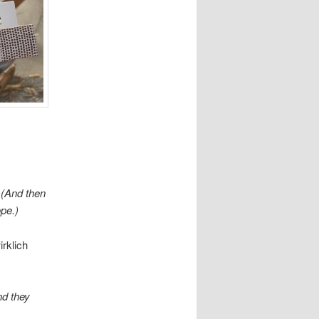
 (And then
pe.)
rklich
nd they