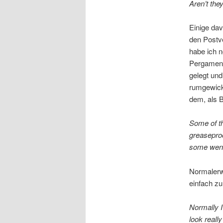
Aren’t the
Einige da
den Postv
habe ich n
Pergament
gelegt und
rumgewicke
dem, als B
Some of th
greaseproo
some went 
Normalerwe
einfach zu
Normally I
look really