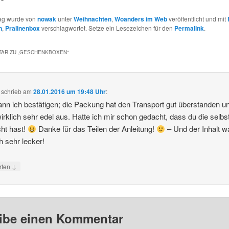
rag wurde von
nowak
unter
Weihnachten
,
Woanders im Web
veröffentlicht und mit
n
,
Pralinenbox
verschlagwortet. Setze ein Lesezeichen für den
Permalink
.
AR ZU „
GESCHENKBOXEN
“
schrieb
am
28.01.2016 um 19:48 Uhr
:
nn ich bestätigen; die Packung hat den Transport gut überstanden u
wirklich sehr edel aus. Hatte ich mir schon gedacht, dass du die selbs
ht hast!
Danke für das Teilen der Anleitung!
– Und der Inhalt w
ch sehr lecker!
↓
rten
ibe einen Kommentar