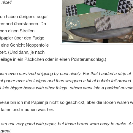
y nice?
von haben übrigens sogar
ersand überstanden. Da
och einen Streifen
papier über den Fudge
 eine Schicht Noppenfolie
lt. (Und dann, je nach
eilage in ein Päckchen oder in einen Polsterumschlag.)
em even survived shipping by post nicely. For that I added a strip of
f paper over the fudges and then wrapped a bit of bubble foil around.
into bigger boxes with other things, others went into a padded envelo
ise bin ich mit Papier ja nicht so geschickt, aber die Boxen waren wi
 falten und machen was her.
 am not very good with paper, but those boxes were easy to make. A
 great.