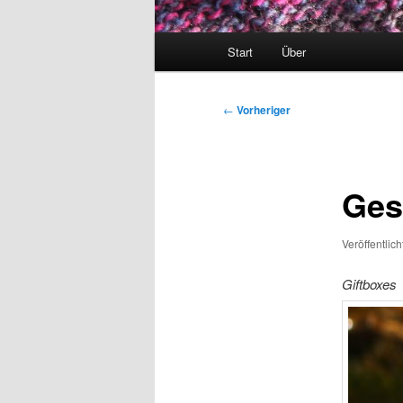
Hauptmenü
Start
Über
Beitragsnavigation
←
Vorheriger
Ges
Veröffentlic
Giftboxes