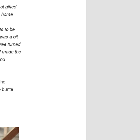
t gifted
my home
r
s to be
 was a bit
hree turned
 I made the
and
che
e bunte