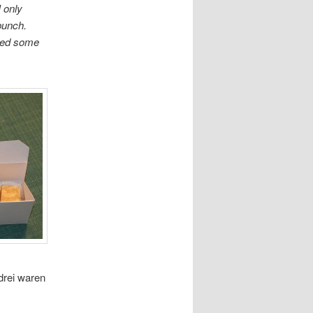
I only
punch.
eded some
drei waren