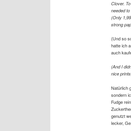
Clover. To 
needed to 
(Only 1,9
strong pape
(Und so s
hatte ich 
auch kauf
(And I did
nice prints
Natürlich 
sondern i
Fudge reing
Zuckerthe
genutzt w
lecker, G