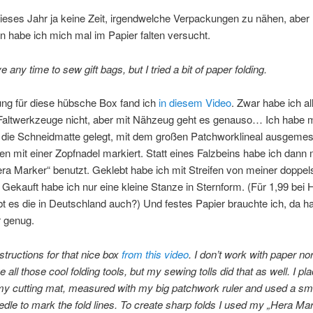
dieses Jahr ja keine Zeit, irgendwelche Verpackungen zu nähen, aber
n habe ich mich mal im Papier falten versucht.
ve any time to sew gift bags, but I tried a bit of paper folding.
ung für diese hübsche Box fand ich
in diesem Video
. Zwar habe ich al
Faltwerkzeuge nicht, aber mit Nähzeug geht es genauso… Ich habe m
f die Schneidmatte gelegt, mit dem großen Patchworklineal ausgeme
nien mit einer Zopfnadel markiert. Statt eines Falzbeins habe ich dann
ra Marker“ benutzt. Geklebt habe ich mit Streifen von meiner doppels
. Gekauft habe ich nur eine kleine Stanze in Sternform. (Für 1,99 bei
t es die in Deutschland auch?) Und festes Papier brauchte ich, da ha
r genug.
nstructions for that nice box
from this video
. I don’t work with paper nor
 all those cool folding tools, but my sewing tolls did that as well. I pl
y cutting mat, measured with my big patchwork ruler and used a sma
eedle to mark the fold lines. To create sharp folds I used my „Hera Ma