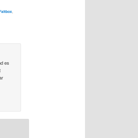
Faltbox
,
nd es
t
ar