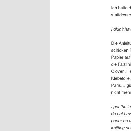
Ich hatte 
stattdesse
I didn’t ha
Die Anleit
schicken 
Papier au
die Falzli
Clover „He
Klebefolie
Paris… gib
nicht meh
I got the i
do not have
paper on m
knitting n