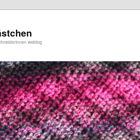
ästchen
chneiderinnen weblog