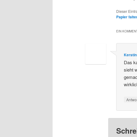
Dieser Eint
Papier falte
EIN KOMMENT
Kerstin
Das ka
sieht 
gemac
wirkli
Antwo
Schre