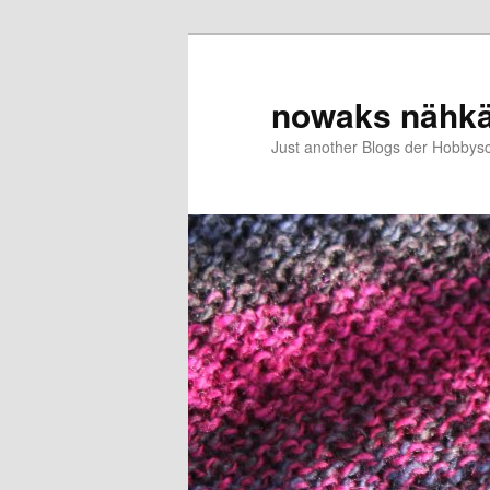
Zum
primären
Inhalt
nowaks nähk
springen
Just another Blogs der Hobbys