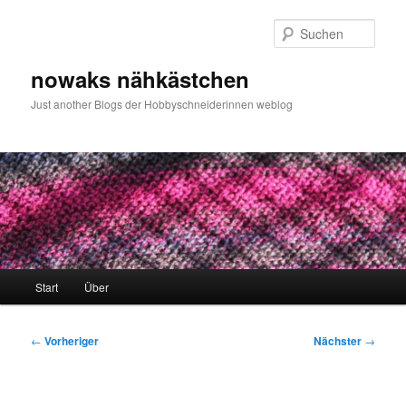
Zum
primären
Such
Inhalt
springen
nowaks nähkästchen
Just another Blogs der Hobbyschneiderinnen weblog
Hauptmenü
Start
Über
Beitragsnavigation
←
Vorheriger
Nächster
→