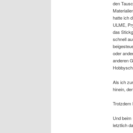
den Tausch
Materialie
hatte ich 
ULME, Pry
das Stickg
schnell a
beigesteue
oder ander
anderen G
Hobbyschne
Als ich zu
hinein, de
Trotzdem 
Und beim 
letztlich 