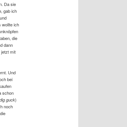
n. Da sie
, gab ich
 und
wollte ich
ownknöpfen
taben, die
nd dann
jetzt mit
rnt. Und
och bei
kaufen
ja schon
dig guck
)
ch noch
die