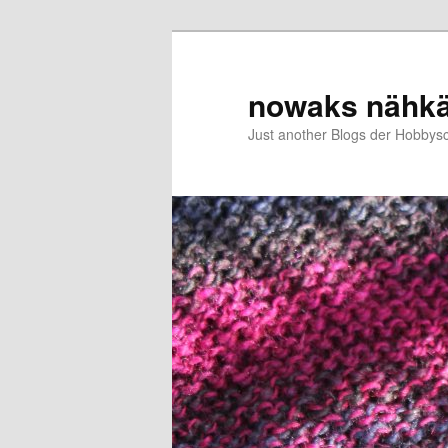
Zum
primären
Inhalt
nowaks nähk
springen
Just another Blogs der Hobbys