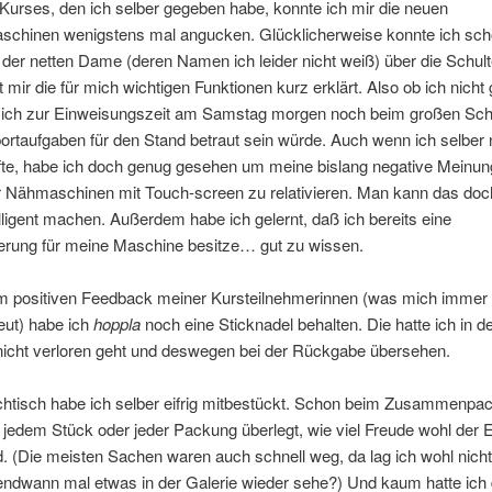
urses, den ich selber gegeben habe, konnte ich mir die neuen
schinen wenigstens mal angucken. Glücklicherweise konnte ich sc
der netten Dame (deren Namen ich leider nicht weiß) über die Schul
t mir die für mich wichtigen Funktionen kurz erklärt. Also ob ich nicht
ß ich zur Einweisungszeit am Samstag morgen noch beim großen Sc
ortaufgaben für den Stand betraut sein würde. Auch wenn ich selber n
fte, habe ich doch genug gesehen um meine bislang negative Meinun
 Nähmaschinen mit Touch-screen zu relativieren. Man kann das doc
telligent machen. Außerdem habe ich gelernt, daß ich bereits eine
erung für meine Maschine besitze… gut zu wissen.
 positiven Feedback meiner Kursteilnehmerinnen (was mich immer
eut) habe ich
hoppla
noch eine Sticknadel behalten. Die hatte ich in d
 nicht verloren geht und deswegen bei der Rückgabe übersehen.
htisch habe ich selber eifrig mitbestückt. Schon beim Zusammenpa
i jedem Stück oder jeder Packung überlegt, wie viel Freude wohl der
. (Die meisten Sachen waren auch schnell weg, da lag ich wohl nicht
endwann mal etwas in der Galerie wieder sehe?) Und kaum hatte ich 