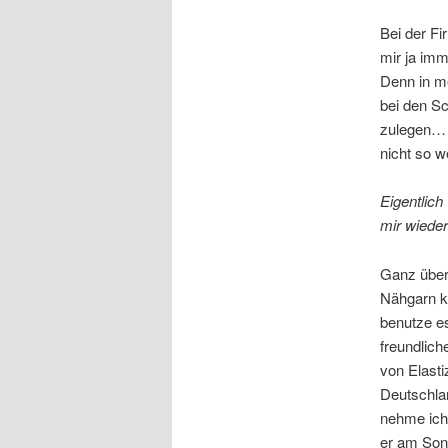
Bei der Fi
mir ja imm
Denn in me
bei den Sc
zulegen… 
nicht so w
Eigentlich
mir wieder
Ganz überr
Nähgarn ka
benutze es
freundlic
von Elasti
Deutschl
nehme ich 
er am Sonn