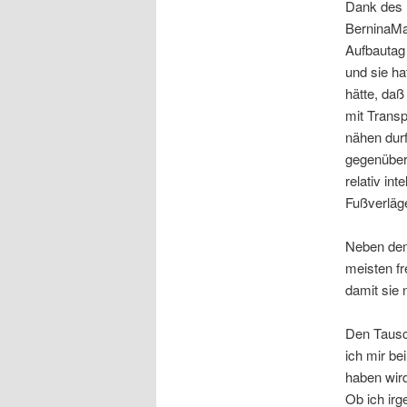
Dank des K
BerninaMa
Aufbautag 
und sie ha
hätte, da
mit Transp
nähen dur
gegenüber
relativ in
Fußverläg
Neben dem
meisten fr
damit sie
Den Tausc
ich mir be
haben wird
Ob ich irg