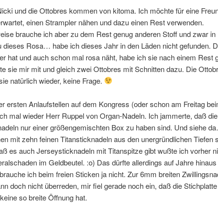
icki und die Ottobres kommen von kitoma. Ich möchte für eine Freun
erwartet, einen Strampler nähen und dazu einen Rest verwenden.
se brauche ich aber zu dem Rest genug anderen Stoff und zwar in
 dieses Rosa… habe ich dieses Jahr in den Läden nicht gefunden. 
er hat und auch schon mal rosa näht, habe ich sie nach einem Rest g
e sie mir mit und gleich zwei Ottobres mit Schnitten dazu. Die Ottob
e natürlich wieder, keine Frage.
er ersten Anlaufstellen auf dem Kongress (oder schon am Freitag be
ich mal wieder Herr Ruppel von Organ-Nadeln. Ich jammerte, daß die
knadeln nur einer größengemischten Box zu haben sind. Und siehe d
hen mit zehn feinen Titansticknadeln aus den unergründlichen Tiefen 
aß es auch Jerseysticknadeln mit Titanspitze gibt wußte ich vorher n
teralschaden im Geldbeutel. :o) Das dürfte allerdings auf Jahre hinaus
rbrauche ich beim freien Sticken ja nicht. Zur 6mm breiten Zwillingsn
nn doch nicht überreden, mir fiel gerade noch ein, daß die Stichplatt
eine so breite Öffnung hat.