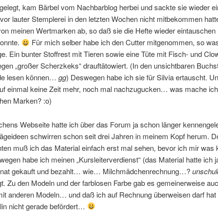
elegt, kam Bärbel vom Nachbarblog herbei und sackte sie wieder ei
 vor lauter Stemplerei in den letzten Wochen nicht mitbekommen hatte
 von meinen Wertmarken ab, so daß sie die Hefte wieder eintauschen
onnte.
Für mich selber habe ich den Cutter mitgenommen, so was 
e. Ein bunter Stoffrest mit Tieren sowie eine Tüte mit Fisch- und Cl
egen „großer Scherzkeks“ drauftätowiert. (In den unsichtbaren Buchs
de lesen können…
gg
) Deswegen habe ich sie für Silvia ertauscht. U
auf einmal keine Zeit mehr, noch mal nachzugucken… was mache ich 
chen Marken? :o)
chens Webseite hatte ich über das Forum ja schon länger kennengele
rägeideen schwirren schon seit drei Jahren in meinem Kopf herum. D
en muß ich das Material einfach erst mal sehen, bevor ich mir was 
egen habe ich meinen „Kursleiterverdienst“ (das Material hatte ich 
onat gekauft und bezahlt… wie… Milchmädchenrechnung…?
unschul
gt. Zu den Modeln und der farblosen Farbe gab es gemeinerweise au
mit anderen Modeln… und daß ich auf Rechnung überweisen darf hat 
lin nicht gerade befördert…