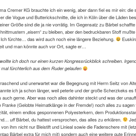
rma Cremer KG brauchte ich ein wenig, aber dann fiel es mir ein: die
er die Vogue und Butterickschnitte, die ich in Köln über die Läden best
iner Größe sind die ja nie vorrätig. Im Gegensatz zu Bärbel schaffte 
hnittmustern „eisern“ zu bleiben, aber den bedruckbaren Stoff mußte 
Ich fürchte… das wird auch noch eine längere Beziehung.
Euskirc
eit und man könnte auch vor Ort, sagte er…
 wollte ich doch nur einen kurzen Kongressrückblick schreiben. Irgen
 mal fürchterlich aus dem Ruder gelaufen
aschend und unerwartet war die Begegnung mit Herrn Seitz von Alter
nnte ich ja schon länger, weil peterle und der große Scherzkeks es 
 auch gerne. Aber was noch alles dahinter steckt und was der unauffä
he Franke (Gelobte Heimatklänge in der Fremde!) noch alles zu sage
zität, einem endlos gesponnenen Polyesterkern, dem Produktionsstan
and…
uff
Bärbel, du hattest versprochen, das alles zu erklären.
Jed
von ihm nicht nur Bleistift und Linieal sowie die Fadenschere mit (let
tag Bärbel extra für mich mit) sondern auch eine weitere gute Erinn