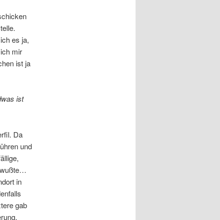
 schicken
elle.
ich es ja,
ich mir
hen ist ja
dwas ist
fil. Da
führen und
llige,
n wußte…
dort in
enfalls
ztere gab
erung.