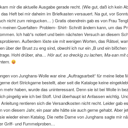
kam mir die aktuelle Ausgabe gerade recht. (Wie gut, daß ich kein A
das Heft bei mir daheim im Briefkasten versauert. Na gut, vor Sonn
uch nicht zum reingucken… ) Gratis obendrein gab es von Frau Tengl
ch meinen Querfalten- Problem- Shirt- Schnitt ändern kann, um das P
mmen. Ich hab“s notiert und beim nächsten Versuch an diesem Sch
usprobieren. Außerdem löste sie mit wenigen Worten, das Rätsel, wa
en über der Brust zu eng sind, obwohl ich nur ein „B und ein bißchen
trage. Hohl drüber, aha…
Hör auf, so dreckig zu lachen, Ma-san mit
ntern.
ungen von Junghans-Wolle war eine „Auftragsarbeit“ für meine liebe 
 gerne dort Strickgarne bestellt, aber seit die Kataloge keine eingekleb
n mehr haben, wurde das uninteressant. Denn sie ist bei Wolle in bez
ich pingelig wie ich bei Stoff. Und überhaupt ist Anfassen wichtig. Un
Anleitung rentieren sich die Versandkosten nicht recht. Leider gab e
n von diesem Jahr, ein paar alte hätte sie auch gerne gehabt. Aber jet
ie wieder einen Katalog. Die nette Dame von Junghans sagte mir nä
er Griff- und Fummelproben…