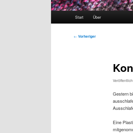
Hauptmenü
Start
Über
Beitragsnavigation
←
Vorheriger
Kon
Veröffentlic
Gestern b
ausschlafe
Ausschlafe
Eine Plasti
mitgenomm