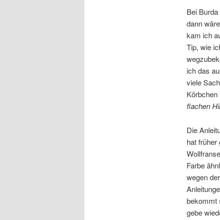
Bei Burda 
dann wäre 
kam ich a
Tip, wie i
wegzubeko
ich das a
viele Sach
Körbchen 
flachen Hi
Die Anleit
hat früher
Wollfranse
Farbe ähnl
wegen der 
Anleitunge
bekommt s
gebe wied