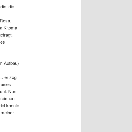
din, die
 Rosa.
Da Kitoma
efragt.
res
im Aufbau)
a… er zog
seines
icht. Nun
 reichen,
adel konnte
e meiner