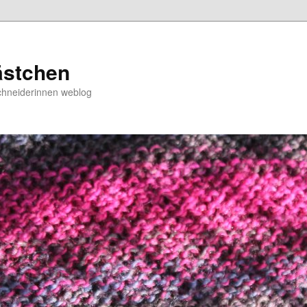
ästchen
chneiderinnen weblog