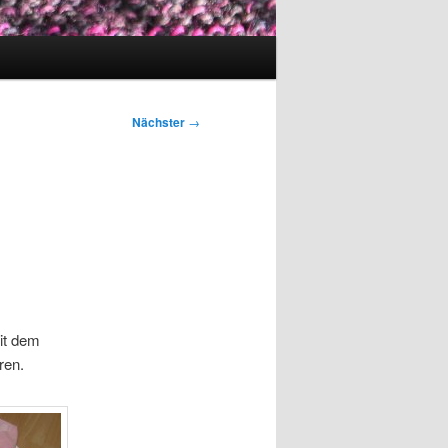
Nächster
→
it dem
ren.