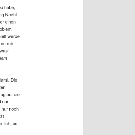
bo habe,
tag Nacht
er einen
roblem
nitt werde
rum mir
 was“
 dem
Mami. Die
ten
ug auf die
d nur
s nur noch
zt
mlich, es