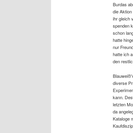
Burdas abg
die Aktion
ihr gleich
spenden k
schon lang
hatte hing
nur Freun
hatte ich 
den restli
Blauweiß“
diverse P
Experiment
kann. Desw
letzten M
da angele
Kataloge 
Kaufdiszip