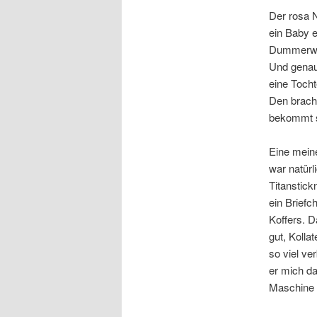
Der rosa N
ein Baby 
Dummerwei
Und genau
eine Tocht
Den bracht
bekommt si
Eine mein
war natürl
Titanstic
ein Briefc
Koffers. D
gut, Kolla
so viel ve
er mich da
Maschine k