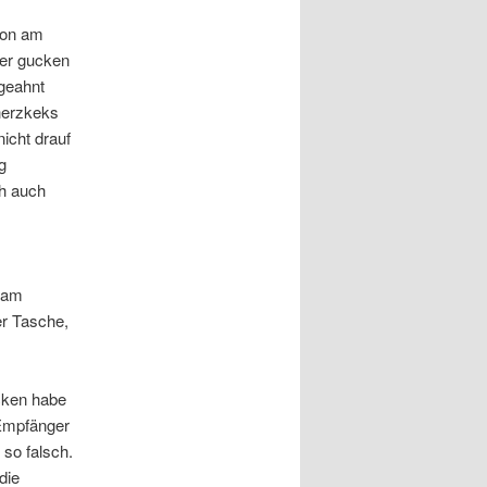
hon am
ter gucken
 geahnt
herzkeks
icht drauf
g
h auch
 am
er Tasche,
cken habe
 Empfänger
 so falsch.
die