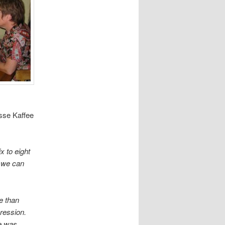
asse Kaffee
 to eight
n we can
e than
pression.
ne was