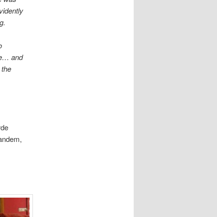
vidently
g.
o
me… and
 the
rde
mandem,