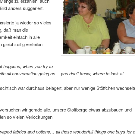
 Menge zu erzählen, auch
ild anders suggeriert.
ssierte ja wieder so vieles
ig, daß man die
keit einfach in alle
 gleichzeitig verteilen
t happens, when you try to
ith all conversation going on… you don’t know, where to look at.
schtisch war durchaus belagert, aber nur wenige Stöffchen wechselt
 versuchen wir gerade alle, unsere Stoffberge etwas abzubauen und
den so vielen Verlockungen.
aped fabrics and notions… all those wonderfull things one buys for 