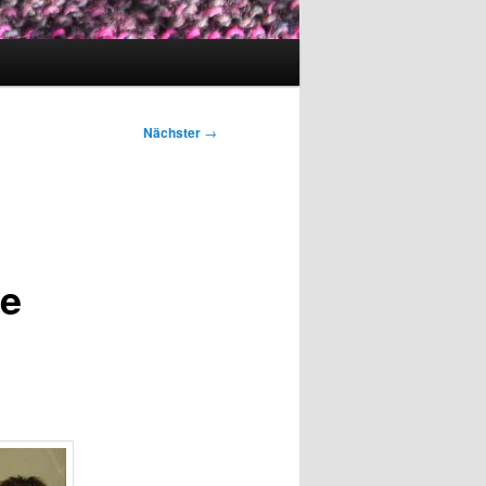
Nächster
→
le