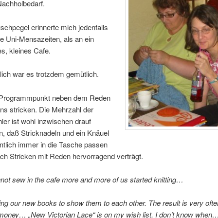
Nachholbedarf.
chpegel erinnerte mich jedenfalls
te Uni-Mensazeiten, als an ein
s, kleines Cafe.
lich war es trotzdem gemütlich.
 Programmpunkt neben dem Reden
ns stricken. Die Mehrzahl der
er ist wohl inzwischen drauf
 daß Stricknadeln und ein Knäuel
ntlich immer in die Tasche passen
ch Stricken mit Reden hervorragend verträgt.
ot sew in the cafe more and more of us started knitting…
ng our new books to show them to each other. The result is very often
oney… „New Victorian Lace“ is on my wish list. I don’t know when…