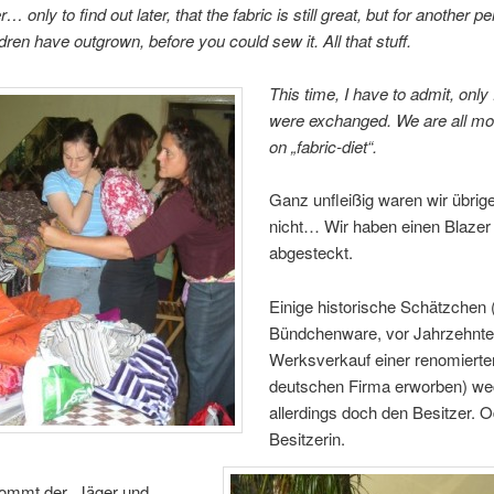
r… only to find out later, that the fabric is still great, but for another p
ldren have outgrown, before you could sew it. All that stuff.
This time, I have to admit, only
were exchanged. We are all mo
on „fabric-diet“.
Ganz unfleißig waren wir übrig
nicht… Wir haben einen Blazer
abgesteckt.
Einige historische Schätzchen 
Bündchenware, vor Jahrzehnte
Werksverkauf einer renomierte
deutschen Firma erworben) we
allerdings doch den Besitzer. O
Besitzerin.
kommt der „Jäger und