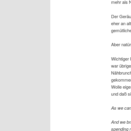
mehr als 
Der Geräus
eher an al
gemütliche
Aber natür
Wichtiger
war übrige
Nähbrunchl
gekommen,
Wolle eige
und daß si
As we cann
And we bri
spending m