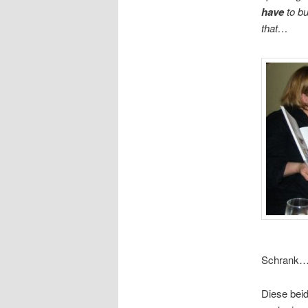
have
to bu
that…
Schrank…
Diese beid