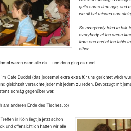
quite some time ago, and e
we all hat missed somethin
So everybody tried to talk t
everybody at the same ti
from one end of the table to
other….
inmal waren dann alle da… und dann ging es rund.
 im Cafe Duddel (das jedesmal extra extra für uns gerichtet wird) wu
nd gleichzeit versuchte jeder mit jedem zu reden. Bevorzugt mit je
stens schräg gegenüber war.
ch am anderen Ende des Tisches. :o)
Treffen in Köln liegt ja jetzt schon
ck und offensichtlich hatten wir alle