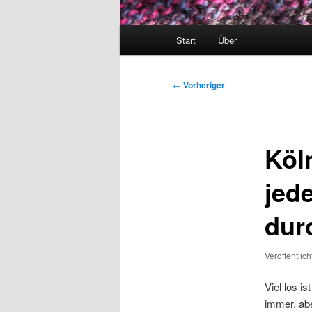
Hauptmenü
Start
Über
Beitragsnavigation
←
Vorheriger
Köl
jede
dur
Veröffentlic
Viel los i
immer, abe