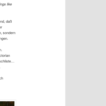
ings like
end, daß
er
n, sondern
ngen.
n.
ctorian
schliste…
.
ch