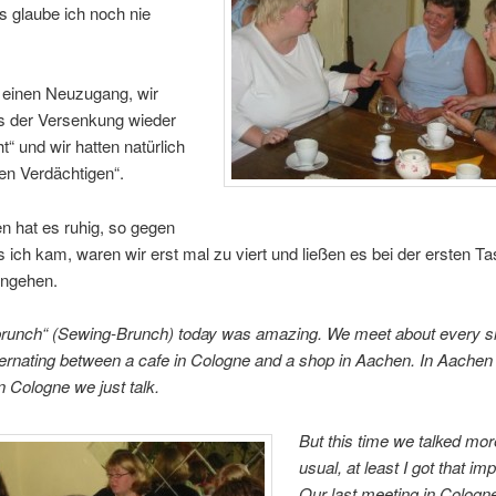
s glaube ich noch nie
 einen Neuzugang, wir
us der Versenkung wieder
t“ und wir hatten natürlich
hen Verdächtigen“.
n hat es ruhig, so gegen
als ich kam, waren wir erst mal zu viert und ließen es bei der ersten T
ngehen.
runch“ (Sewing-Brunch) today was amazing. We meet about every six
ternating between a cafe in Cologne and a shop in Aachen. In Aache
in Cologne we just talk.
But this time we talked mor
usual, at least I got that im
Our last meeting in Colog