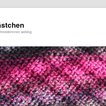
ästchen
chneiderinnen weblog