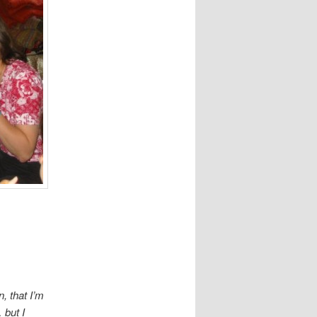
, that I’m
 but I