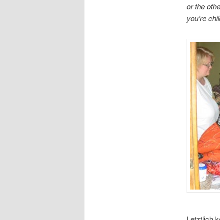
or the othe
you’re chi
Letztlich 