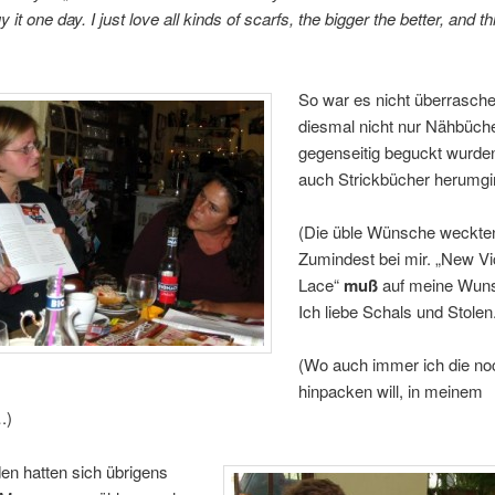
y it one day. I just love all kinds of scarfs, the bigger the better, and th
So war es nicht überrasch
diesmal nicht nur Nähbüch
gegenseitig beguckt wurde
auch Strickbücher herumgi
(Die üble Wünsche weckte
Zumindest bei mir. „New Vi
Lace“
muß
auf meine Wun
Ich liebe Schals und Stolen
(Wo auch immer ich die no
hinpacken will, in meinem
.)
en hatten sich übrigens