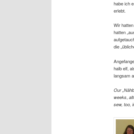
habe ich e
erlebt.
Wir hatten
hatten „a
aufgetauch
die „üblic
Angefange
halb elf, 
langsam a
Our „Nähb
weeks
,
al
sew, too, 