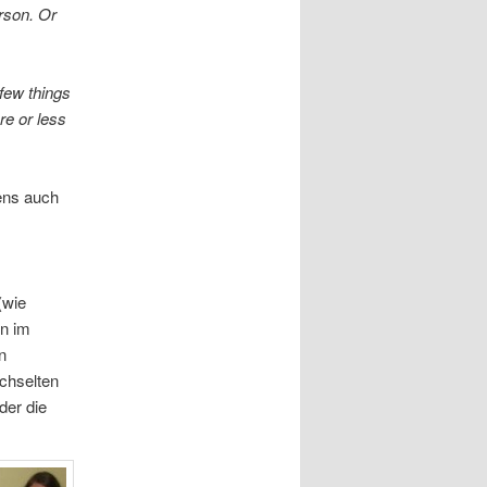
erson. Or
 few things
re or less
ens auch
(wie
n im
n
chselten
der die