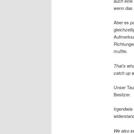
auch eine
wenn das B
Aber es pa
gleichzeit
Aufmerksam
Richtungen
mußte.
That’s wha
catch up w
Unser Tau
Besitzer.
Irgendwie
widerstan
We also sw