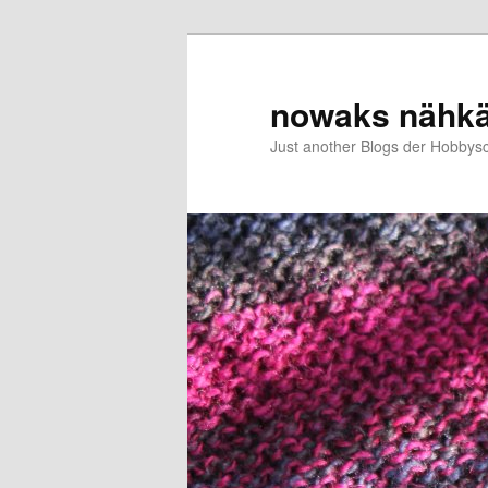
Zum
primären
Inhalt
nowaks nähk
springen
Just another Blogs der Hobbys