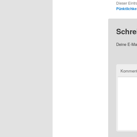
Dieser Eint
Pünktlichke
Schre
Deine E-Mai
Komment