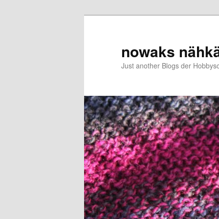
Zum
primären
Inhalt
nowaks nähk
springen
Just another Blogs der Hobbys