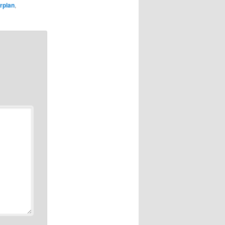
rplan
,