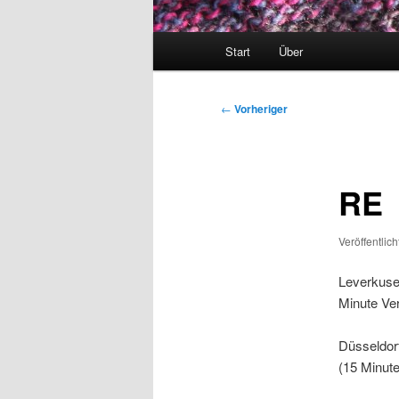
Hauptmenü
Start
Über
Beitragsnavigation
←
Vorheriger
RE
Veröffentlic
Leverkusen
Minute Ve
Düsseldorf
(15 Minut