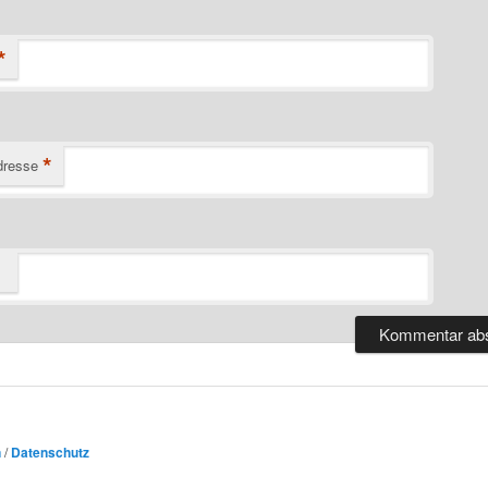
*
*
dresse
n
/
Datenschutz