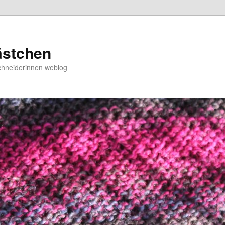
ästchen
chneiderinnen weblog