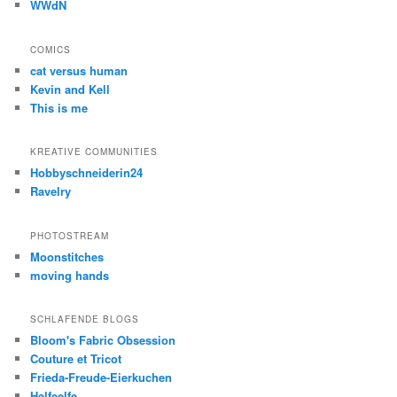
WWdN
COMICS
cat versus human
Kevin and Kell
This is me
KREATIVE COMMUNITIES
Hobbyschneiderin24
Ravelry
PHOTOSTREAM
Moonstitches
moving hands
SCHLAFENDE BLOGS
Bloom's Fabric Obsession
Couture et Tricot
Frieda-Freude-Eierkuchen
Helfeelfe