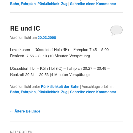
Bahn
,
Fahrplan
,
Pünktlichkeit
,
Zug
|
Schreibe einen Kommentar
RE und IC
Veröffentlicht am
20.03.2008
Leverkusen – Düsseldorf Hbf (RE) – Fahrplan 7.45 – 8.00 –
Realzeit 7.56 – 8. 10 (10 Minuten Verspätung)
Düsseldorf Hbf – Köln Hbf (IC) – Fahrplan 20.27 – 20.49 –
Realzeit 20.31 – 20.53 (4 Minuten Verspätung)
Veröffentlicht unter
Pünktlichkeit der Bahn
|
Verschlagwortet mit
Bahn
,
Fahrplan
,
Pünktlichkeit
,
Zug
|
Schreibe einen Kommentar
Beitragsnavigation
←
Ältere Beiträge
KATEGORIEN