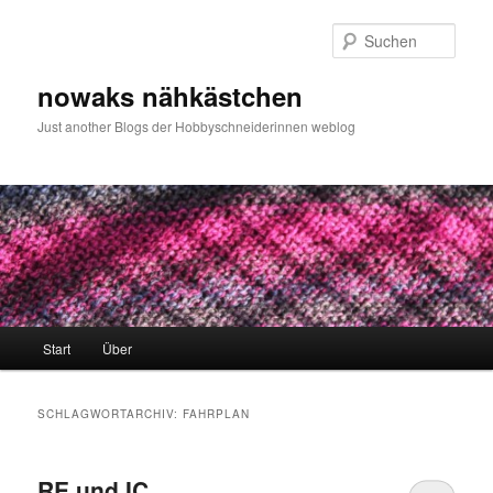
Zum
Zum
primären
sekundären
Such
Inhalt
Inhalt
springen
springen
nowaks nähkästchen
Just another Blogs der Hobbyschneiderinnen weblog
Hauptmenü
Start
Über
SCHLAGWORTARCHIV:
FAHRPLAN
RE und IC