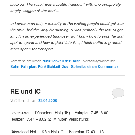
blocked. The result was a „cattle transport“ with one completely
empty waggon at the front…
In Leverkusen only a minority of the waiting people could get into
the train. Ind this only by pushing. (I was probably the last to get
in… I’m an experienced train-user, so I know how to spot the last
spot to spend and how to „fold“ into it…)
I think cattle is granted
more space for transport…
Veröffentlicht unter
Pünktlichkeit der Bahn
|
Verschlagwortet mit
Bahn
,
Fahrplan
,
Pünktlichkeit
,
Zug
|
Schreibe einen Kommentar
RE und IC
Veröffentlicht am
22.04.2008
Leverkusen – Düsseldorf Hbf (RE) – Fahrplan 7.45 -8.00 –
Realzeit 7.47 – 8.02 (2 Minuten Verspätung)
Düsseldorf Hbf – Köln Hbf (IC) – Fahrplan 17.49 – 18.11 –