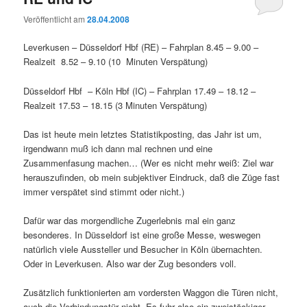
Veröffentlicht am
28.04.2008
Leverkusen – Düsseldorf Hbf (RE) – Fahrplan 8.45 – 9.00 –
Realzeit 8.52 – 9.10 (10 Minuten Verspätung)
Düsseldorf Hbf – Köln Hbf (IC) – Fahrplan 17.49 – 18.12 –
Realzeit 17.53 – 18.15 (3 Minuten Verspätung)
Das ist heute mein letztes Statistikposting, das Jahr ist um,
irgendwann muß ich dann mal rechnen und eine
Zusammenfasung machen… (Wer es nicht mehr weiß: Ziel war
herauszufinden, ob mein subjektiver Eindruck, daß die Züge fast
immer verspätet sind stimmt oder nicht.)
Dafür war das morgendliche Zugerlebnis mal ein ganz
besonderes. In Düsseldorf ist eine große Messe, weswegen
natürlich viele Aussteller und Besucher in Köln übernachten.
Oder in Leverkusen. Also war der Zug besonders voll.
Zusätzlich funktionierten am vordersten Waggon die Türen nicht,
auch die Verbindungstür nicht. Es fuhr also ein zweistöckiger