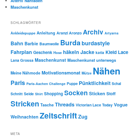
Alterfil Nähfaden
Maschenkunst
SCHLAGWÖRTER
Archiv
Anleitung
Aranzi Aronzo
Ankleidepuppe
Artyarns
Burda
burdastyle
Bahn
Barbie
Baumwolle
Fahrplan
häkeln
Jacke
Kleid
Lace
Geschenk
Hose
katia
Maschenkunst
Maschenkunst unterwegs
Lana Grossa
Nähen
Motivationsmonat
Meine Nähmode
Mütze
Paris
Pünktlichkeit
Puppe
Schal
Paris-Aachen Challenge
Socken
Sticken
Shopping
Stoff
Seide
Schnitt
Shirt
Stricken
Threads
Vogue
Tasche
Victorian Lace Today
Zeitschrift
Zug
Weihnachten
META