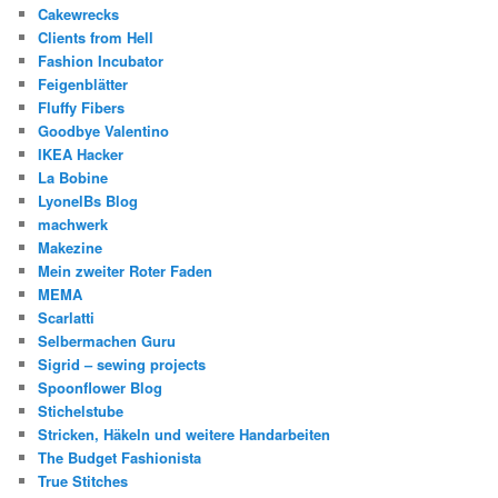
Cakewrecks
Clients from Hell
Fashion Incubator
Feigenblätter
Fluffy Fibers
Goodbye Valentino
IKEA Hacker
La Bobine
LyonelBs Blog
machwerk
Makezine
Mein zweiter Roter Faden
MEMA
Scarlatti
Selbermachen Guru
Sigrid – sewing projects
Spoonflower Blog
Stichelstube
Stricken, Häkeln und weitere Handarbeiten
The Budget Fashionista
True Stitches