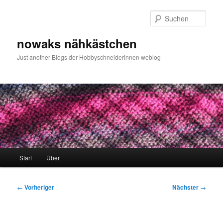
Zum
primären
Such
Inhalt
springen
nowaks nähkästchen
Just another Blogs der Hobbyschneiderinnen weblog
Hauptmenü
Start
Über
Beitragsnavigation
←
Vorheriger
Nächster
→