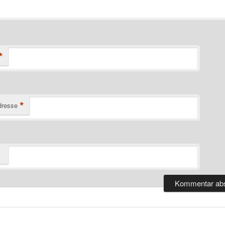
*
*
dresse