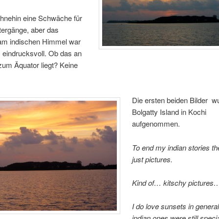
ohnehin eine Schwäche für
ergänge, aber das
 am indischen Himmel war
 eindrucksvoll. Ob das an
zum Äquator liegt? Keine
Die ersten beiden Bilder w
Bolgatty Island in Kochi
aufgenommen.
To end my indian stories the
just pictures.
Kind of… kitschy pictures
I do love sunsets in general
indian ones were still speci