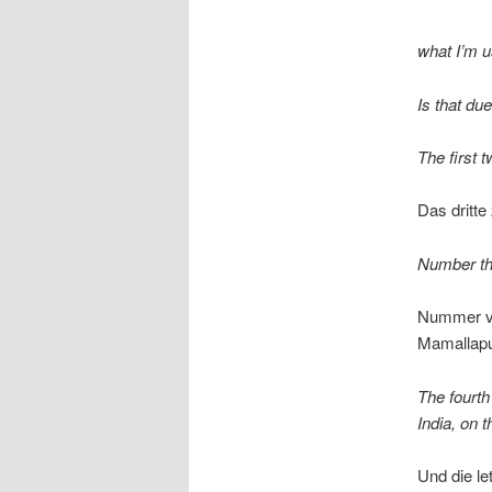
what I’m u
Is that du
The first 
Das dritte
Number thr
Nummer vi
Mamallap
The fourth
India, on 
Und die le