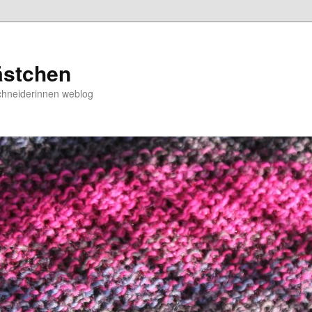
ästchen
chneiderinnen weblog