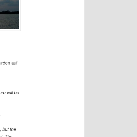
urden auf
re will be
…
, but the
al. The