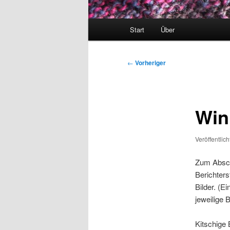
Hauptmenü
Start
Über
Beitragsnavigation
←
Vorheriger
Win
Veröffentlic
Zum Absch
Berichterst
Bilder. (E
jeweilige B
Kitschige B