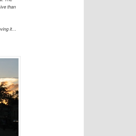
ive than
oving it…