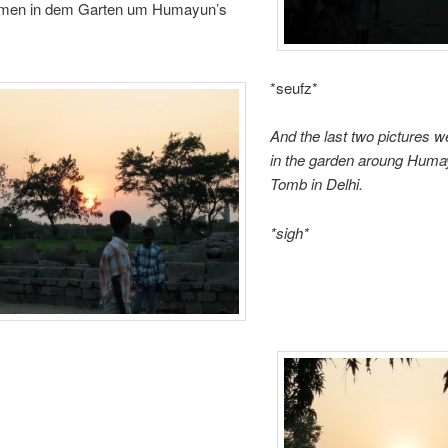
men in dem Garten um Humayun’s
*seufz*
And the last two pictures w
in the garden aroung Huma
Tomb in Delhi.
*sigh*