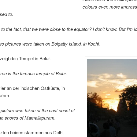
colours even more impress
sed to.
e to the fact, that we were close to the equator? I don’t know. But I’m l
two pictures were taken on Bolgatty Island, in Kochi.
 zeigt den Tempel in Belur.
ee is the famous temple of Belur.
er an der indischen Ostküste, in
uram.
 picture was taken at the east coast of
the shores of Mamallapuram.
tzten beiden stammen aus Delhi,