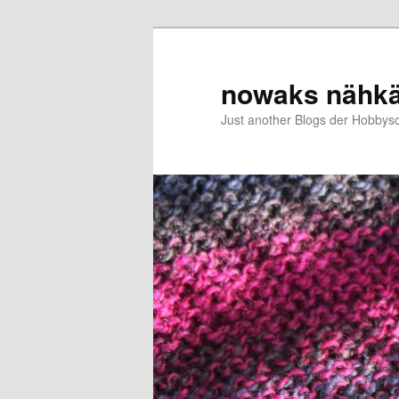
Zum
primären
Inhalt
nowaks nähk
springen
Just another Blogs der Hobbys