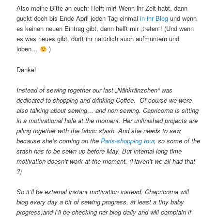
Also meine Bitte an euch: Helft mir! Wenn ihr Zeit habt, dann
guckt doch bis Ende April jeden Tag einmal
in ihr Blog
und wenn
es keinen neuen Eintrag gibt, dann helft mir „treten“! (Und wenn
es was neues gibt, dürft ihr natürlich auch aufmuntern und
loben…
)
Danke!
Instead of sewing together our last „Nähkränzchen“ was
dedicated to shopping and drinking Coffee. Of course we were
also talking about sewing… and non sewing. Capricorna is sitting
in a motivational hole at the moment. Her unfinished projects are
piling together with the fabric stash. And she needs to sew,
because she’s coming on the
Paris-shopping tour
, so some of the
stash has to be sewn up before May. But internal long time
motivation doesn’t work at the moment. (Haven’t we all had that
?)
So it’ll be external instant motivation instead. Chapricorna will
blog every day a bit of sewing progress, at least a tiny baby
progress,and I’ll be checking her blog daily and will complain if