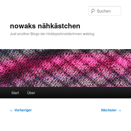
Zum
primären
Such
Inhalt
springen
nowaks nähkästchen
Just another Blogs der Hobbyschneiderinnen weblog
Hauptmenü
Start
Über
Beitragsnavigation
←
Vorheriger
Nächster
→