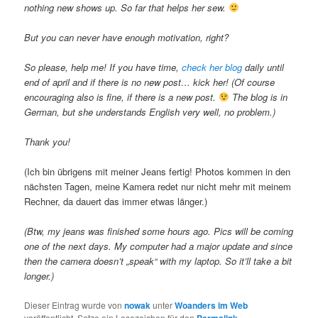
nothing new shows up. So far that helps her sew.
But you can never have enough motivation, right?
So please, help me! If you have time,
check her blog
daily until
end of april and if there is no new post… kick her! (Of course
encouraging also is fine, if there is a new post.
The blog is in
German, but she understands English very well, no problem.)
Thank you!
(Ich bin übrigens mit meiner Jeans fertig! Photos kommen in den
nächsten Tagen, meine Kamera redet nur nicht mehr mit meinem
Rechner, da dauert das immer etwas länger.)
(Btw, my jeans was finished some hours ago. Pics will be coming
one of the next days. My computer had a major update and since
then the camera doesn’t „speak“ with my laptop. So it’ll take a bit
longer.)
Dieser Eintrag wurde von
nowak
unter
Woanders im Web
veröffentlicht. Setze ein Lesezeichen für den
Permalink
.