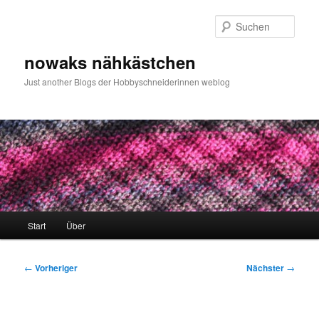
Zum
primären
Such
Inhalt
springen
nowaks nähkästchen
Just another Blogs der Hobbyschneiderinnen weblog
Hauptmenü
Start
Über
Beitragsnavigation
←
Vorheriger
Nächster
→