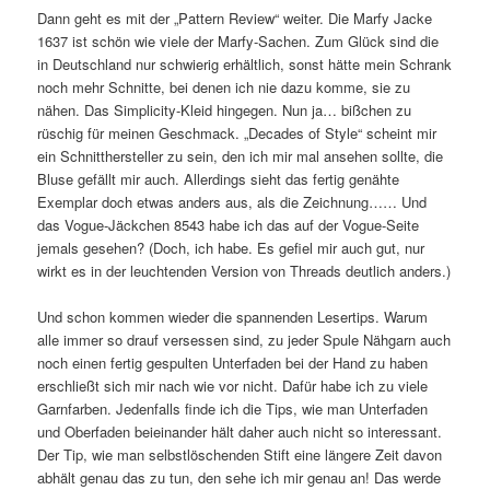
Dann geht es mit der „Pattern Review“ weiter. Die Marfy Jacke
1637 ist schön wie viele der Marfy-Sachen. Zum Glück sind die
in Deutschland nur schwierig erhältlich, sonst hätte mein Schrank
noch mehr Schnitte, bei denen ich nie dazu komme, sie zu
nähen. Das Simplicity-Kleid hingegen. Nun ja… bißchen zu
rüschig für meinen Geschmack. „Decades of Style“ scheint mir
ein Schnitthersteller zu sein, den ich mir mal ansehen sollte, die
Bluse gefällt mir auch. Allerdings sieht das fertig genähte
Exemplar doch etwas anders aus, als die Zeichnung…… Und
das Vogue-Jäckchen 8543 habe ich das auf der Vogue-Seite
jemals gesehen? (Doch, ich habe. Es gefiel mir auch gut, nur
wirkt es in der leuchtenden Version von Threads deutlich anders.)
Und schon kommen wieder die spannenden Lesertips. Warum
alle immer so drauf versessen sind, zu jeder Spule Nähgarn auch
noch einen fertig gespulten Unterfaden bei der Hand zu haben
erschließt sich mir nach wie vor nicht. Dafür habe ich zu viele
Garnfarben. Jedenfalls finde ich die Tips, wie man Unterfaden
und Oberfaden beieinander hält daher auch nicht so interessant.
Der Tip, wie man selbstlöschenden Stift eine längere Zeit davon
abhält genau das zu tun, den sehe ich mir genau an! Das werde