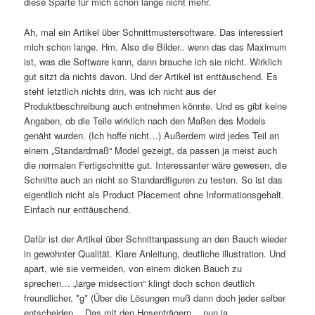
diese Sparte für mich schon lange nicht mehr.
Ah, mal ein Artikel über Schnittmustersoftware. Das interessiert
mich schon lange. Hm. Also die Bilder.. wenn das das Maximum
ist, was die Software kann, dann brauche ich sie nicht. Wirklich
gut sitzt da nichts davon. Und der Artikel ist enttäuschend. Es
steht letztlich nichts drin, was ich nicht aus der
Produktbeschreibung auch entnehmen könnte. Und es gibt keine
Angaben, ob die Teile wirklich nach den Maßen des Models
genäht wurden. (Ich hoffe nicht…) Außerdem wird jedes Teil an
einem „Standardmaß“ Model gezeigt, da passen ja meist auch
die normalen Fertigschnitte gut. Interessanter wäre gewesen, die
Schnitte auch an nicht so Standardfiguren zu testen. So ist das
eigentlich nicht als Product Placement ohne Informationsgehalt.
Einfach nur enttäuschend.
Dafür ist der Artikel über Schnittanpassung an den Bauch wieder
in gewohnter Qualität. Klare Anleitung, deutliche illustration. Und
apart, wie sie vermeiden, von einem dicken Bauch zu
sprechen… „large midsection“ klingt doch schon deutlich
freundlicher. *g* (Über die Lösungen muß dann doch jeder selber
entscheiden… Das mit den Hosenträgern… nun ja…