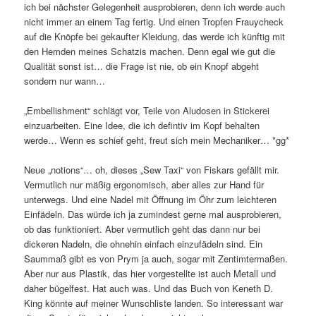
ich bei nächster Gelegenheit ausprobieren, denn ich werde auch
nicht immer an einem Tag fertig. Und einen Tropfen Frauycheck
auf die Knöpfe bei gekaufter Kleidung, das werde ich künftig mit
den Hemden meines Schatzis machen. Denn egal wie gut die
Qualität sonst ist… die Frage ist nie, ob ein Knopf abgeht
sondern nur wann…
„Embellishment“ schlägt vor, Teile von Aludosen in Stickerei
einzuarbeiten. Eine Idee, die ich defintiv im Kopf behalten
werde… Wenn es schief geht, freut sich mein Mechaniker… *gg*
Neue „notions“… oh, dieses „Sew Taxi“ von Fiskars gefällt mir.
Vermutlich nur mäßig ergonomisch, aber alles zur Hand für
unterwegs. Und eine Nadel mit Öffnung im Öhr zum leichteren
Einfädeln. Das würde ich ja zumindest gerne mal ausprobieren,
ob das funktioniert. Aber vermutlich geht das dann nur bei
dickeren Nadeln, die ohnehin einfach einzufädeln sind. Ein
Saummaß gibt es von Prym ja auch, sogar mit Zentimtermaßen.
Aber nur aus Plastik, das hier vorgestellte ist auch Metall und
daher bügelfest. Hat auch was. Und das Buch von Keneth D.
King könnte auf meiner Wunschliste landen. So interessant war