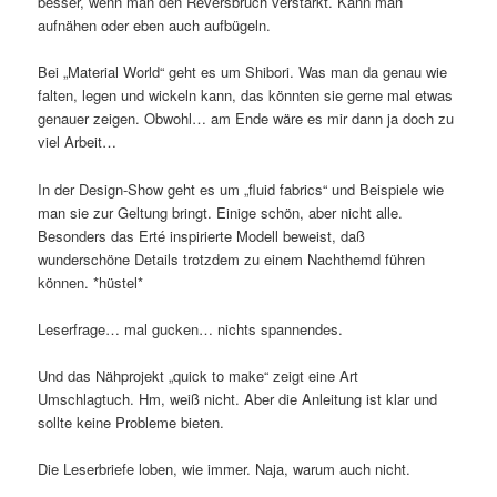
besser, wenn man den Reversbruch verstärkt. Kann man
aufnähen oder eben auch aufbügeln.
Bei „Material World“ geht es um Shibori. Was man da genau wie
falten, legen und wickeln kann, das könnten sie gerne mal etwas
genauer zeigen. Obwohl… am Ende wäre es mir dann ja doch zu
viel Arbeit…
In der Design-Show geht es um „fluid fabrics“ und Beispiele wie
man sie zur Geltung bringt. Einige schön, aber nicht alle.
Besonders das Erté inspirierte Modell beweist, daß
wunderschöne Details trotzdem zu einem Nachthemd führen
können. *hüstel*
Leserfrage… mal gucken… nichts spannendes.
Und das Nähprojekt „quick to make“ zeigt eine Art
Umschlagtuch. Hm, weiß nicht. Aber die Anleitung ist klar und
sollte keine Probleme bieten.
Die Leserbriefe loben, wie immer. Naja, warum auch nicht.