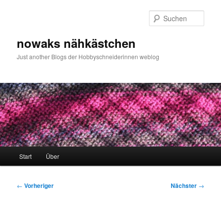
Zum
primären
Such
Inhalt
springen
nowaks nähkästchen
Just another Blogs der Hobbyschneiderinnen weblog
Hauptmenü
Start
Über
Beitragsnavigation
←
Vorheriger
Nächster
→