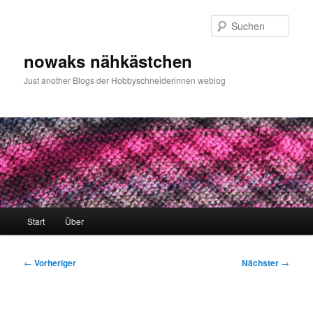
Zum
primären
Such
Inhalt
springen
nowaks nähkästchen
Just another Blogs der Hobbyschneiderinnen weblog
Hauptmenü
Start
Über
Beitragsnavigation
←
Vorheriger
Nächster
→