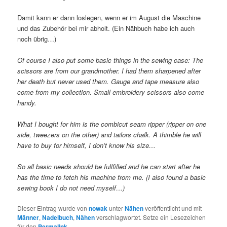
Damit kann er dann loslegen, wenn er im August die Maschine
und das Zubehör bei mir abholt. (Ein Nähbuch habe ich auch
noch übrig…)
Of course I also put some basic things in the sewing case: The
scissors are from our grandmother. I had them sharpened after
her death but never used them. Gauge and tape measure also
come from my collection. Small embroidery scissors also come
handy.
What I bought for him is the combicut seam ripper (ripper on one
side, tweezers on the other) and tailors chalk. A thimble he will
have to buy for himself, I don’t know his size…
So all basic needs should be fullfilled and he can start after he
has the time to fetch his machine from me. (I also found a basic
sewing book I do not need myself…)
Dieser Eintrag wurde von
nowak
unter
Nähen
veröffentlicht und mit
Männer
,
Nadelbuch
,
Nähen
verschlagwortet. Setze ein Lesezeichen
für den
Permalink
.