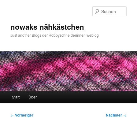
Zum
primären
Such
Inhalt
springen
nowaks nähkästchen
Just another Blogs der Hobbyschneiderinnen weblog
Hauptmenü
Start
Über
Beitragsnavigation
←
Vorheriger
Nächster
→