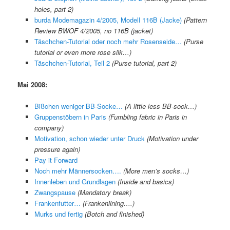
holes, part 2)
burda Modemagazin 4/2005, Modell 116B (Jacke)
(Pattern
Review BWOF 4/2005, no 116B (jacket)
Täschchen-Tutorial oder noch mehr Rosenseide…
(Purse
tutorial or even more rose silk…)
Täschchen-Tutorial, Teil 2
(Purse tutorial, part 2)
Mai 2008:
Bißchen weniger BB-Socke…
(A little less BB-sock…)
Gruppenstöbern in Paris
(Fumbling fabric in Paris in
company)
Motivation, schon wieder unter Druck
(Motivation under
pressure again)
Pay it Forward
Noch mehr Männersocken….
(More men’s socks…)
Innenleben und Grundlagen
(Inside and basics)
Zwangspause
(Mandatory break)
Frankenfutter…
(Frankenlining….)
Murks und fertig
(Botch and finished)