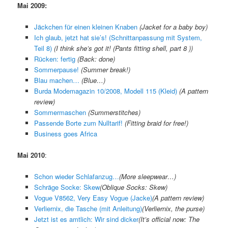
Mai 2009:
Jäckchen für einen kleinen Knaben
(Jacket for a baby boy)
Ich glaub, jetzt hat sie’s! (Schnittanpassung mit System,
Teil 8)
(
I think she’s got it! (Pants fitting shell, part
8 ))
Rücken: fertig
(Back: done)
Sommerpause!
(Summer break!)
Blau machen…
(Blue…)
Burda Modemagazin 10/2008, Modell 115 (Kleid)
(A pattern
review)
Sommermaschen
(Summerstitches)
Passende Borte zum Nulltarif!
(
Fitting braid for free!
)
Business goes Africa
Mai 2010
:
Schon wieder Schlafanzug…
(
More sleepwear…
)
Schräge Socke: Skew
(
Oblique Socks: Skew
)
Vogue V8562, Very Easy Vogue (Jacke)
(A pattern review)
Verliernix, die Tasche (mit Anleitung)
(
Verliernix, the purse
)
Jetzt ist es amtlich: Wir sind dicker
(
It’s official now: The