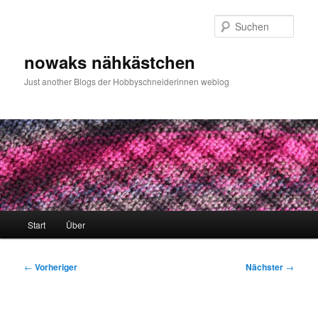
Zum
primären
Such
Inhalt
springen
nowaks nähkästchen
Just another Blogs der Hobbyschneiderinnen weblog
Hauptmenü
Start
Über
Beitragsnavigation
←
Vorheriger
Nächster
→