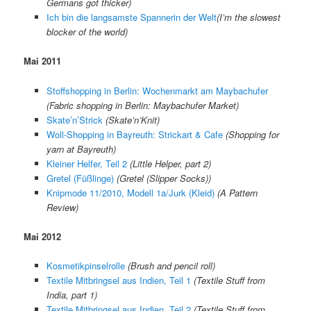
Germans got thicker
)
Ich bin die langsamste Spannerin der Welt
(
I’m the slowest
blocker of the world
)
Mai 2011
Stoffshopping in Berlin: Wochenmarkt am Maybachufer
(Fabric shopping in Berlin: Maybachufer Market)
Skate’n’Strick
(Skate’n’Knit)
Woll-Shopping in Bayreuth: Strickart & Cafe
(Shopping for
yarn at Bayreuth)
Kleiner Helfer, Teil 2
(Little Helper, part 2)
Gretel (Füßlinge)
(Gretel (Slipper Socks))
Knipmode 11/2010, Modell 1a/Jurk (Kleid)
(A Pattern
Review)
Mai 2012
Kosmetikpinselrolle
(Brush and pencil roll)
Textile Mitbringsel aus Indien, Teil 1
(Textile Stuff from
India, part 1)
Textile Mitbringsel aus Indien, Teil 2
(Textile Stuff from