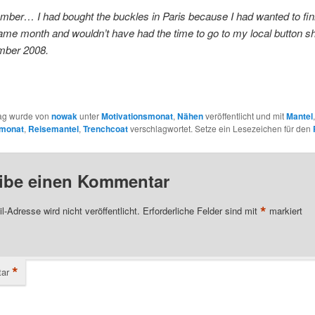
mber… I had bought the buckles in Paris because I had wanted to fin
ame month and wouldn’t have had the time to go to my local button s
mber 2008.
rag wurde von
nowak
unter
Motivationsmonat
,
Nähen
veröffentlicht und mit
Mantel
,
smonat
,
Reisemantel
,
Trenchcoat
verschlagwortet. Setze ein Lesezeichen für den
ibe einen Kommentar
*
l-Adresse wird nicht veröffentlicht.
Erforderliche Felder sind mit
markiert
*
ar