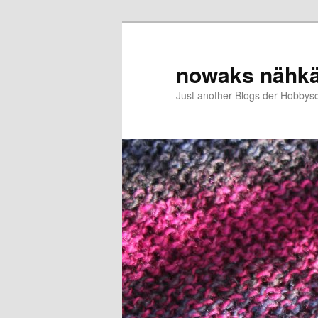
Zum
primären
Inhalt
nowaks nähk
springen
Just another Blogs der Hobbys