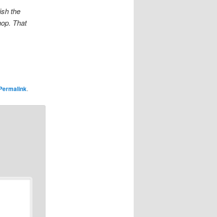
ish the
hop. That
Permalink
.