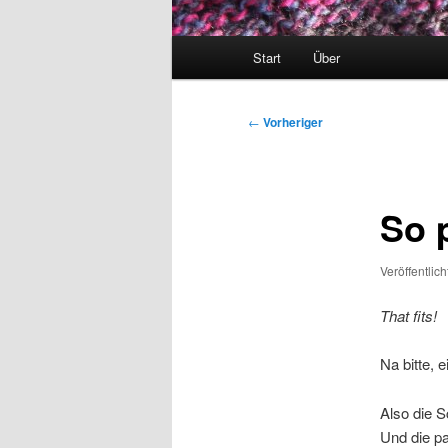
Hauptmenü
Start
Über
Beitragsnavigation
←
Vorheriger
So 
Veröffentlic
That fits!
Na bitte, 
Also die Sc
Und die p