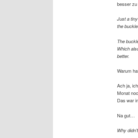
besser zu
Just a tiny
the buckles
The buckle
Which also
better.
Warum hatt
Ach ja, ic
Monat noc
Das war i
Na gut…
Why didn’t