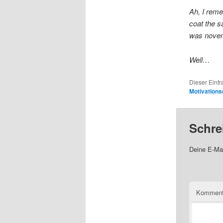
Ah, I reme
coat the s
was nove
Well…
Dieser Eint
Motivation
Schre
Deine E-Mai
Komment