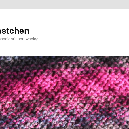
ästchen
chneiderinnen weblog