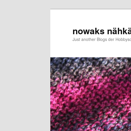
Zum
primären
Inhalt
nowaks nähk
springen
Just another Blogs der Hobbys