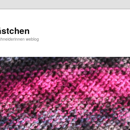
ästchen
chneiderinnen weblog