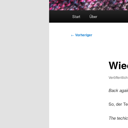
Hauptmenü
Start
Über
Beitragsnavigation
←
Vorheriger
Wie
Veröffentlic
Back agai
So, der Te
The techic