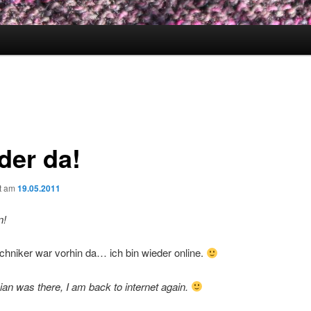
der da!
ht am
19.05.2011
n!
chniker war vorhin da… ich bin wieder online.
ian was there, I am back to internet again.