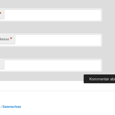
*
*
dresse
n
/
Datenschutz