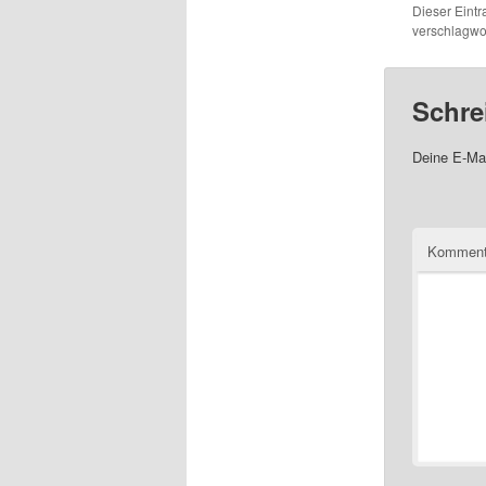
Dieser Eint
verschlagwor
Schre
Deine E-Mai
Komment