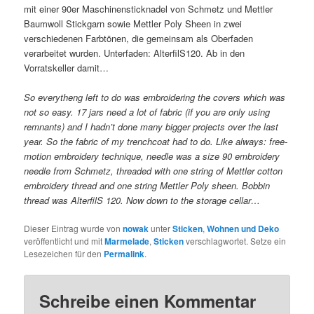
mit einer 90er Maschinensticknadel von Schmetz und Mettler
Baumwoll Stickgarn sowie Mettler Poly Sheen in zwei
verschiedenen Farbtönen, die gemeinsam als Oberfaden
verarbeitet wurden. Unterfaden: AlterfilS120. Ab in den
Vorratskeller damit…
So everytheng left to do was embroidering the covers which was
not so easy. 17 jars need a lot of fabric (if you are only using
remnants) and I hadn’t done many bigger projects over the last
year. So the fabric of my trenchcoat had to do. Like always: free-
motion embroidery technique, needle was a size 90 embroidery
needle from Schmetz, threaded with one string of Mettler cotton
embroidery thread and one string Mettler Poly sheen. Bobbin
thread was AlterfilS 120. Now down to the storage cellar…
Dieser Eintrag wurde von
nowak
unter
Sticken
,
Wohnen und Deko
veröffentlicht und mit
Marmelade
,
Sticken
verschlagwortet. Setze ein
Lesezeichen für den
Permalink
.
Schreibe einen Kommentar