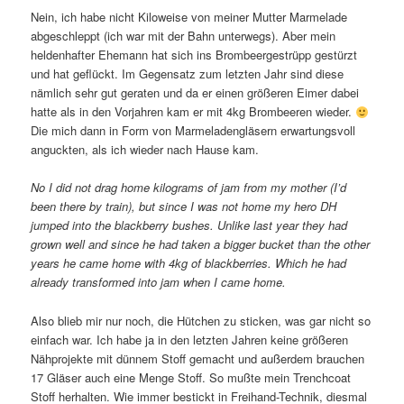
Nein, ich habe nicht Kiloweise von meiner Mutter Marmelade
abgeschleppt (ich war mit der Bahn unterwegs). Aber mein
heldenhafter Ehemann hat sich ins Brombeergestrüpp gestürzt
und hat geflückt. Im Gegensatz zum letzten Jahr sind diese
nämlich sehr gut geraten und da er einen größeren Eimer dabei
hatte als in den Vorjahren kam er mit 4kg Brombeeren wieder.
Die mich dann in Form von Marmeladengläsern erwartungsvoll
anguckten, als ich wieder nach Hause kam.
No I did not drag home kilograms of jam from my mother (I’d
been there by train), but since I was not home my hero DH
jumped into the blackberry bushes. Unlike last year they had
grown well and since he had taken a bigger bucket than the other
years he came home with 4kg of blackberries. Which he had
already transformed into jam when I came home.
Also blieb mir nur noch, die Hütchen zu sticken, was gar nicht so
einfach war. Ich habe ja in den letzten Jahren keine größeren
Nähprojekte mit dünnem Stoff gemacht und außerdem brauchen
17 Gläser auch eine Menge Stoff. So mußte mein Trenchcoat
Stoff herhalten. Wie immer bestickt in Freihand-Technik, diesmal