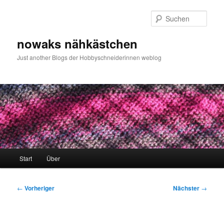
Zum
primären
Such
Inhalt
springen
nowaks nähkästchen
Just another Blogs der Hobbyschneiderinnen weblog
Hauptmenü
Start
Über
Beitragsnavigation
←
Vorheriger
Nächster
→