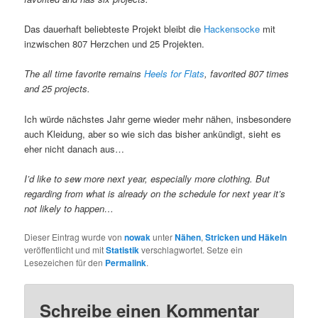
Das dauerhaft beliebteste Projekt bleibt die
Hackensocke
mit
inzwischen 807 Herzchen und 25 Projekten.
The all time favorite remains
Heels for Flats
, favorited 807 times
and 25 projects.
Ich würde nächstes Jahr gerne wieder mehr nähen, insbesondere
auch Kleidung, aber so wie sich das bisher ankündigt, sieht es
eher nicht danach aus…
I’d like to sew more next year, especially more clothing. But
regarding from what is already on the schedule for next year it’s
not likely to happen…
Dieser Eintrag wurde von
nowak
unter
Nähen
,
Stricken und Häkeln
veröffentlicht und mit
Statistik
verschlagwortet. Setze ein
Lesezeichen für den
Permalink
.
Schreibe einen Kommentar