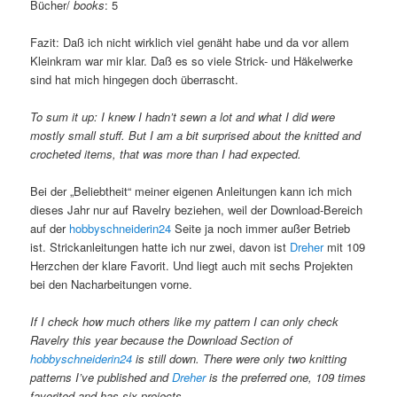
Bücher/
books
: 5
Fazit: Daß ich nicht wirklich viel genäht habe und da vor allem
Kleinkram war mir klar. Daß es so viele Strick- und Häkelwerke
sind hat mich hingegen doch überrascht.
To sum it up: I knew I hadn’t sewn a lot and what I did were
mostly small stuff. But I am a bit surprised about the knitted and
crocheted items, that was more than I had expected.
Bei der „Beliebtheit“ meiner eigenen Anleitungen kann ich mich
dieses Jahr nur auf Ravelry beziehen, weil der Download-Bereich
auf der
hobbyschneiderin24
Seite ja noch immer außer Betrieb
ist. Strickanleitungen hatte ich nur zwei, davon ist
Dreher
mit 109
Herzchen der klare Favorit. Und liegt auch mit sechs Projekten
bei den Nacharbeitungen vorne.
If I check how much others like my pattern I can only check
Ravelry this year because the Download Section of
hobbyschneiderin24
is still down. There were only two knitting
patterns I’ve published and
Dreher
is the preferred one, 109 times
favorited and has six projects.