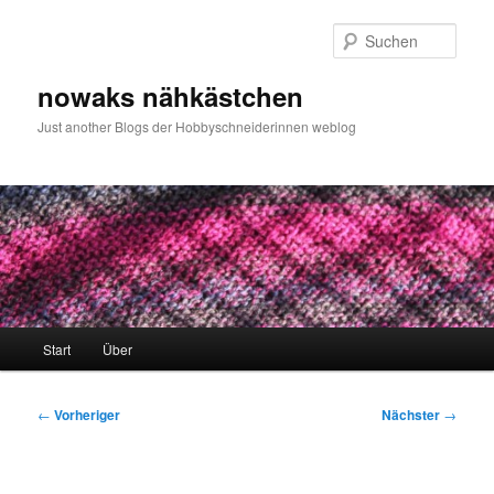
Zum
primären
Such
Inhalt
springen
nowaks nähkästchen
Just another Blogs der Hobbyschneiderinnen weblog
Hauptmenü
Start
Über
Beitragsnavigation
←
Vorheriger
Nächster
→