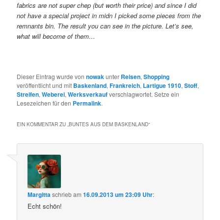
fabrics are not super chep (but worth their price) and since I did
not have a special project in midn I picked some pieces from the
remnants bin. The result you can see in the picture. Let’s see,
what will become of them…
Dieser Eintrag wurde von
nowak
unter
Reisen
,
Shopping
veröffentlicht und mit
Baskenland
,
Frankreich
,
Lartigue 1910
,
Stoff
,
Streifen
,
Weberei
,
Werksverkauf
verschlagwortet. Setze ein
Lesezeichen für den
Permalink
.
EIN KOMMENTAR ZU „
BUNTES AUS DEM BASKENLAND
“
Margitta
schrieb
am
16.09.2013 um 23:09 Uhr
:
Echt schön!