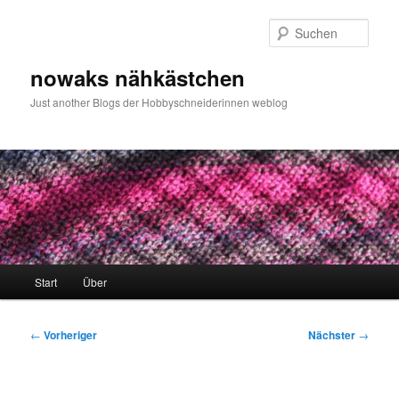
Zum
primären
Such
Inhalt
springen
nowaks nähkästchen
Just another Blogs der Hobbyschneiderinnen weblog
Hauptmenü
Start
Über
Beitragsnavigation
←
Vorheriger
Nächster
→