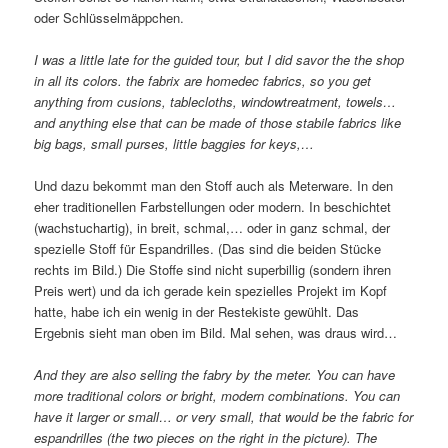
oder Schlüsselmäppchen.
I was a little late for the guided tour, but I did savor the the shop
in all its colors. the fabrix are homedec fabrics, so you get
anything from cusions, tablecloths, windowtreatment, towels…
and anything else that can be made of those stabile fabrics like
big bags, small purses, little baggies for keys,…
Und dazu bekommt man den Stoff auch als Meterware. In den
eher traditionellen Farbstellungen oder modern. In beschichtet
(wachstuchartig), in breit, schmal,… oder in ganz schmal, der
spezielle Stoff für Espandrilles. (Das sind die beiden Stücke
rechts im Bild.) Die Stoffe sind nicht superbillig (sondern ihren
Preis wert) und da ich gerade kein spezielles Projekt im Kopf
hatte, habe ich ein wenig in der Restekiste gewühlt. Das
Ergebnis sieht man oben im Bild. Mal sehen, was draus wird…
And they are also selling the fabry by the meter. You can have
more traditional colors or bright, modern combinations. You can
have it larger or small… or very small, that would be the fabric for
espandrilles (the two pieces on the right in the picture). The