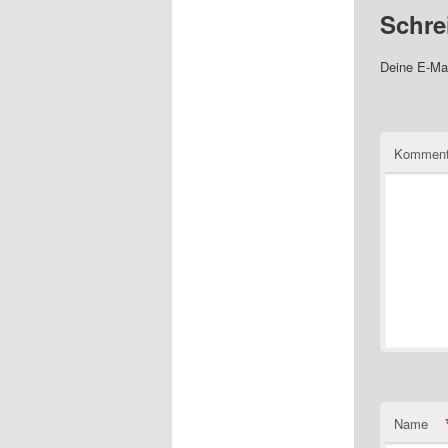
Schre
Deine E-Mai
Komment
Name