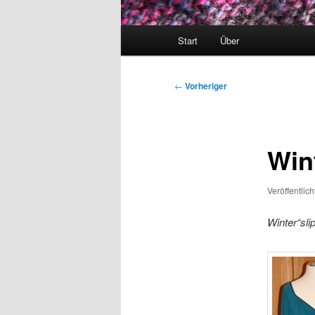
Hauptmenü
Start
Über
Beitragsnavigation
←
Vorheriger
Win
Veröffentlic
Winter“slip