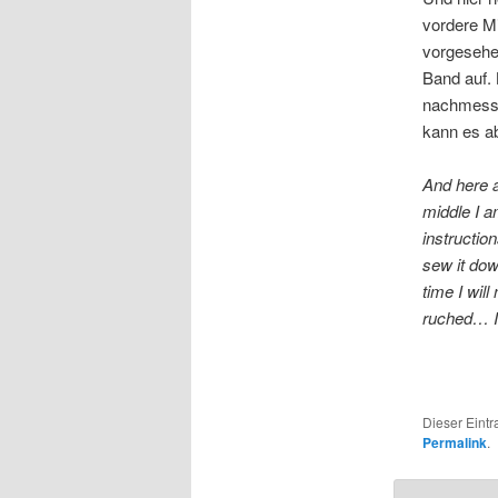
vordere Mi
vorgesehen
Band auf. 
nachmessen
kann es a
And here a
middle I a
instructio
sew it down
time I wil
ruched… I
Dieser Eint
Permalink
.