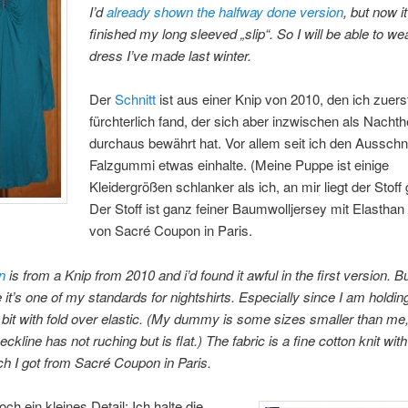
I’d
already shown the halfway done version
, but now it
finished my long sleeved „slip“. So I will be able to we
dress I’ve made last winter.
Der
Schnitt
ist aus einer Knip von 2010, den ich zuers
fürchterlich fand, der sich aber inzwischen als Nach
durchaus bewährt hat. Vor allem seit ich den Ausschni
Falzgummi etwas einhalte. (Meine Puppe ist einige
Kleidergrößen schlanker als ich, an mir liegt der Stoff g
Der Stoff ist ganz feiner Baumwolljersey mit Elasthan 
von Sacré Coupon in Paris.
rn
is from a Knip from 2010 and i’d found it awful in the first version. B
it’s one of my standards for nightshirts. Especially since I am holding
 bit with fold over elastic. (My dummy is some sizes smaller than me
ckline has not ruching but is flat.) The fabric is a fine cotton knit wit
ich I got from Sacré Coupon in Paris.
ch ein kleines Detail: Ich halte die