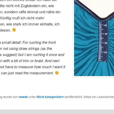
tte nicht mit Zugbändern ein, wie
, sondern raffe einmal und nähe ein
Künftig muß ich nicht mehr
, wie stark ich immer einhalte, ich
blesen.
 small detail: For ruching the front
m not using draw strings (as the
ns suggest) but I am ruching it once and
 with a bit of trim or braid. And next
l not have to measure how much I want it
 can just read the measurement.
rag wurde von
nowak
unter
Nicht kategorisiert
veröffentlicht. Setze ein Lesezeiche