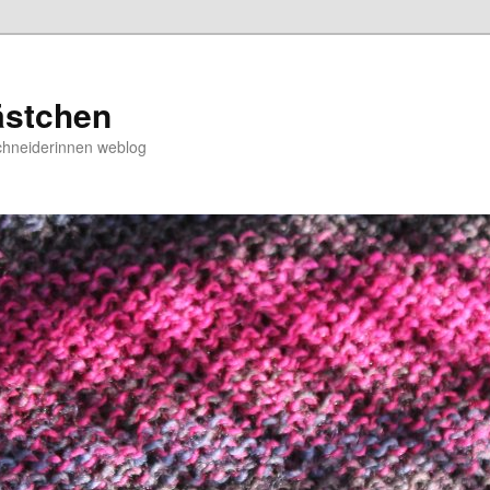
ästchen
chneiderinnen weblog