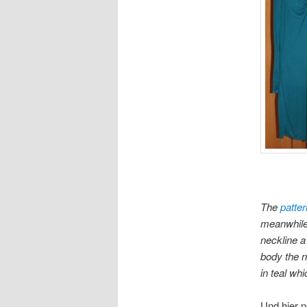
The
patte
meanwhile 
neckline a
body the ne
in teal wh
Und hier no