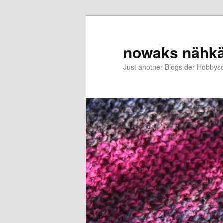
Zum
primären
Inhalt
nowaks nähk
springen
Just another Blogs der Hobbys