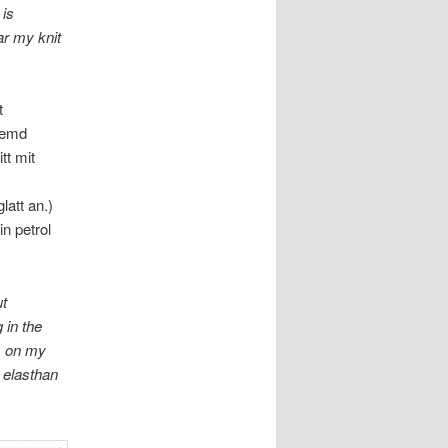
 is
ar my knit
t
themd
tt mit
latt an.)
in petrol
ut
 in the
, on my
h elasthan