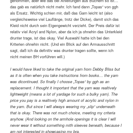
genommen, aber wie das bei Anleitungen aus Büchern so ist…
das gab es natürlich nicht mehr. Ich fand dann „Topas“ von ggh
als Ersatz. Wichtig schien mir, daß das Garn leicht ist (also
vergleichsweise viel Lauflänge, trotz der Dicke), damit sich das
Kleid nicht durch sein Eigengewicht verzieht. Der Preis dafür ist
relativ viel Acryl and Nylon, aber da ich ja ohnehin das Unterkleid
drunter trage, ist das okay. Viel Auswahl hatte ich bei den
Kriterien ohnehin nicht. (Und ein Blick auf den Armausschnitt
sagt, daß ich da definitiv was drunter tragen sollte, wenn ich
nicht meinen BH vorführen will.)
I would have liked to take the original yarn from Debby Bliss but
as it is often when you take instructions from books… the yarn
was dicontinued. So finally I choose „Topas“ by ggh as an
replacement. I thought it important that the yarn was realtively
lightweight (means a lot of yardage for such a bulky yarn). The
price you pay is a realtively high amount of acrylic and nylon in
the yarn. But since I will always wearing my „slip“ underneath
that is okay. There was not much choice, meeting my criteria
anyhow. (And looking on the armhole openings it is clear I will
never wear it without something mith sleeves beneath, because I
am not interested in showcasing my bra.