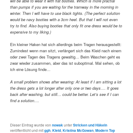
will be able to wear it with flat booties. Which is more practial
than pumps if you are waiting for the tramway in the morning in
winter. Then I will have to use black tights. (The perfect solution
would be navy booties with a 3cm heel. But that I will not even
try to find. Also buying booties that only fit one dress would be to
expensive to my liking.)
Ein kleiner Haken hat sich allerdings beim Tragen herausgestellt:
Zumindest wenn man sitzt, verlängert sich das Kleid nach einem
oder zwei Tagen des Tragens gewaltig… Beim Waschen geht es
zwar wieder zusammen, aber das ist suboptimal. Mal sehen, ob
ich eine Lösung finde…
A small problem shows after wearing: At least if I am sitting a lot
the dress gets a lot longer after only one or two days…. It goes
back after washing, but still… could be better. Let’s see if I can
find a solution….
Dieser Eintrag wurde von
nowak
unter
Stricken und Häkeln
veröffentlicht und mit
ggh
,
Kleid
,
Kristina McGowan
,
Modern Top