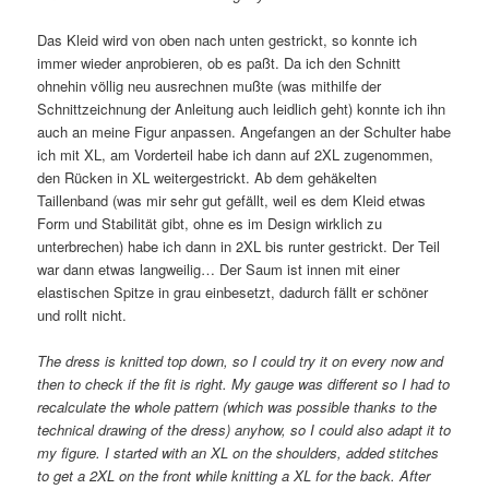
Das Kleid wird von oben nach unten gestrickt, so konnte ich
immer wieder anprobieren, ob es paßt. Da ich den Schnitt
ohnehin völlig neu ausrechnen mußte (was mithilfe der
Schnittzeichnung der Anleitung auch leidlich geht) konnte ich ihn
auch an meine Figur anpassen. Angefangen an der Schulter habe
ich mit XL, am Vorderteil habe ich dann auf 2XL zugenommen,
den Rücken in XL weitergestrickt. Ab dem gehäkelten
Taillenband (was mir sehr gut gefällt, weil es dem Kleid etwas
Form und Stabilität gibt, ohne es im Design wirklich zu
unterbrechen) habe ich dann in 2XL bis runter gestrickt. Der Teil
war dann etwas langweilig… Der Saum ist innen mit einer
elastischen Spitze in grau einbesetzt, dadurch fällt er schöner
und rollt nicht.
The dress is knitted top down, so I could try it on every now and
then to check if the fit is right. My gauge was different so I had to
recalculate the whole pattern (which was possible thanks to the
technical drawing of the dress) anyhow, so I could also adapt it to
my figure. I started with an XL on the shoulders, added stitches
to get a 2XL on the front while knitting a XL for the back. After