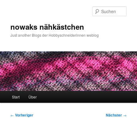
Zum
primären
Such
Inhalt
springen
nowaks nähkästchen
Just another Blogs der Hobbyschneiderinnen weblog
Hauptmenü
Start
Über
Beitragsnavigation
←
Vorheriger
Nächster
→