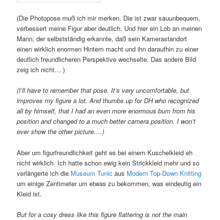
(Die Photopose muß ich mir merken. Die ist zwar sauunbequem,
verbessert meine Figur aber deutlich. Und hier ein Lob an meinen
Mann, der selbstständig erkannte, daß sein Kamerastandort
einen wirklich enormen Hintern macht und ihn daraufhin zu einer
deutlich freundlicheren Perspektive wechselte. Das andere Bild
zeig ich nicht… )
(I’ll have to remember that pose. It’s very uncomfortable, but
improves my figure a lot. And thumbs up for DH who recognized
all by himself, that I had an even more enormous bum from his
position and changed to a much better camera position. I won’t
ever show the other picture….)
Aber um figurfreundlichkeit geht es bei einem Kuschelkleid eh
nicht wirklich. Ich hatte schon ewig kein Strickkleid mehr und so
verlängerte ich die
Museum Tunic
aus
Modern Top-Down Knitting
um einige Zentimeter um etwas zu bekommen, was eindeutig ein
Kleid ist.
But for a cosy dress like this figure flattering is not the main