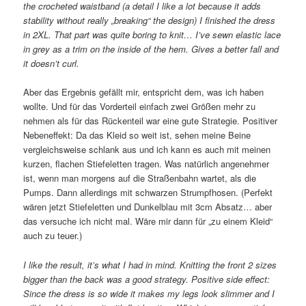
the crocheted waistband (a detail I like a lot because it adds
stability without really „breaking“ the design) I finished the dress
in 2XL. That part was quite boring to knit… I’ve sewn elastic lace
in grey as a trim on the inside of the hem. Gives a better fall and
it doesn’t curl.
Aber das Ergebnis gefällt mir, entspricht dem, was ich haben
wollte. Und für das Vorderteil einfach zwei Größen mehr zu
nehmen als für das Rückenteil war eine gute Strategie. Positiver
Nebeneffekt: Da das Kleid so weit ist, sehen meine Beine
vergleichsweise schlank aus und ich kann es auch mit meinen
kurzen, flachen Stiefeletten tragen. Was natürlich angenehmer
ist, wenn man morgens auf die Straßenbahn wartet, als die
Pumps. Dann allerdings mit schwarzen Strumpfhosen. (Perfekt
wären jetzt Stiefeletten und Dunkelblau mit 3cm Absatz… aber
das versuche ich nicht mal. Wäre mir dann für „zu einem Kleid“
auch zu teuer.)
I like the result, it’s what I had in mind. Knitting the front 2 sizes
bigger than the back was a good strategy. Positive side effect:
Since the dress is so wide it makes my legs look slimmer and I